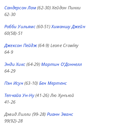
Сандерсон Лам
(62-30) Хейдон Пинхи
62-30
Робби Уильямс
(60-51)
Химаншу Джейн
60(58)-51
Джексон Пейдж
(64-9) Leone Crowley
64-9
Энди Хикс
(64-29)
Мартин О’Доннелл
64-29
Пэн Исун
(63-10)
Бен Мертенс
Тепчайа Ун-Ну
(41-26) Лю Хунъюй
41-26
Дэвид Лилли (99-28)
Рианн Эванс
99(92)-28