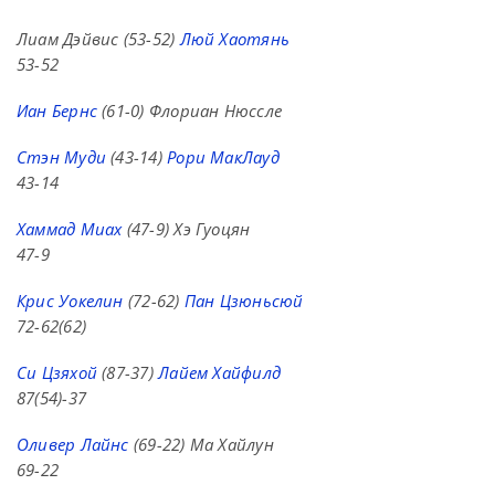
Лиам Дэйвис (53-52)
Люй Хаотянь
53-52
Иан Бернс
(61-0) Флориан Нюссле
Стэн Муди
(43-14)
Рори МакЛауд
43-14
Хаммад Миах
(47-9) Хэ Гуоцян
47-9
Крис Уокелин
(72-62)
Пан Цзюньсюй
72-62(62)
Си Цзяхой
(87-37)
Лайем Хайфилд
87(54)-37
Оливер Лайнс
(69-22) Ма Хайлун
69-22