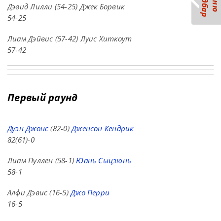
С
р
М
е
н
ю
а
й
д
б
а
Дэвид Лилли (54-25) Джек Борвик
54-25
Лиам Дэйвис (57-42) Луис Хиткоут
57-42
Первый раунд
Дуэн Джонс
(82-0)
Дженсон Кендрик
82(61)-0
Лиам Пуллен (58-1)
Юань Сыцзюнь
58-1
Алфи Дэвис (16-5)
Джо Перри
16-5