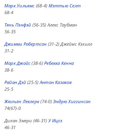
Марк Уильямс
(68-4)
Мэттью Селт
68-4
Тянь Пэнфэй
(56-35) Алекс Таубман
56-35
Джимми Робертсон
(31-2) Джеймс Кэхилл
31-2
Марк Джойс
(38-6)
Ребекка Кенна
38-6
Райан Дэй
(25-5)
Антон Казаков
25-5
Жюльен Леклерк
(74-0)
Эндрю Хиггинсон
74(67)-0
Дилан Эмери (46-31)
У Ицзэ
46-31