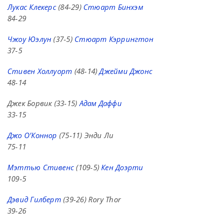
Лукас Клекерс
(84-29)
Стюарт Бинхэм
84-29
Чжоу Юэлун
(37-5)
Стюарт Кэррингтон
37-5
Стивен Холлуорт
(48-14)
Джейми Джонс
48-14
Джек Борвик (33-15)
Адам Даффи
33-15
Джо О’Коннор
(75-11) Энди Ли
75-11
Мэттью Стивенс
(109-5)
Кен Доэрти
109-5
Дэвид Гилберт
(39-26) Rory Thor
39-26