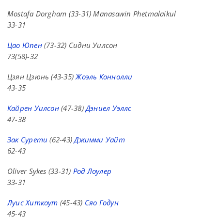
Mostafa Dorgham (33-31) Manasawin Phetmalaikul
33-31
Цао Юпен
(73-32) Сидни Уилсон
73(58)-32
Цзян Цзюнь (43-35)
Жоэль Коннолли
43-35
Кайрен Уилсон
(47-38)
Дэниел Уэллс
47-38
Зак Сурети
(62-43)
Джимми Уайт
62-43
Oliver Sykes (33-31)
Род Лоулер
33-31
Луис Хиткоут
(45-43)
Сяо Годун
45-43