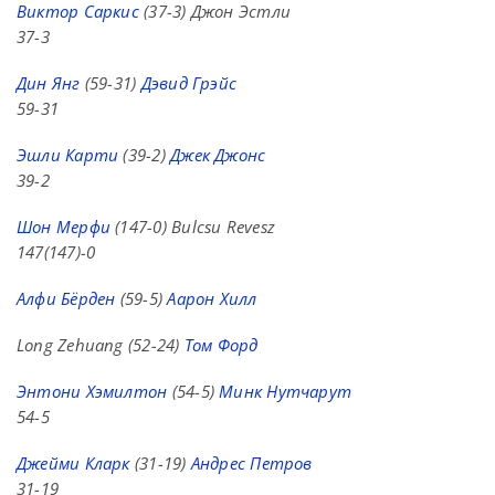
Виктор Саркис
(37-3) Джон Эстли
37-3
Дин Янг
(59-31)
Дэвид Грэйс
59-31
Эшли Карти
(39-2)
Джек Джонс
39-2
Шон Мерфи
(147-0) Bulcsu Revesz
147(147)-0
Алфи Бёрден
(59-5)
Аарон Хилл
Long Zehuang (52-24)
Том Форд
Энтони Хэмилтон
(54-5)
Минк Нутчарут
54-5
Джейми Кларк
(31-19)
Андрес Петров
31-19