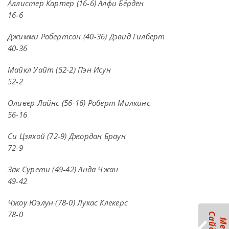
Аллистер Картер (16-6) Алфи Бёрден
16-6
Джимми Робертсон (40-36) Дэвид Гилберт
40-36
Майкл Уайт (52-2) Пэн Исун
52-2
Оливер Лайнс (56-16) Роберт Милкинс
56-16
Си Цзяхой (72-9) Джордан Браун
72-9
Зак Сурети (49-42) Анда Чжан
49-42
Чжоу Юэлун (78-0) Лукас Клекерс
78-0