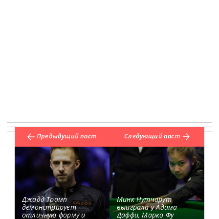
Предыдущий пост
Следующий пост
Джадд Трамп
Минк Нутчарут
демонстрирует
выиграла у Адама
отличную форму и
Даффи, Марко Фу