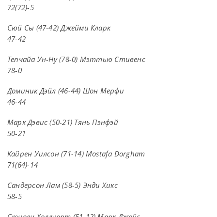
72(72)-5
Сюй Сы (47-42) Джейми Кларк
47-42
Тепчайа Ун-Ну (78-0) Мэттью Стивенс
78-0
Доминик Дэйл (46-44) Шон Мерфи
46-44
Марк Дэвис (50-21) Тянь Пэнфэй
50-21
Кайрен Уилсон (71-14) Mostafa Dorgham
71(64)-14
Сандерсон Лам (58-5) Энди Хикс
58-5
Стивен Холлуорт (51-12) Марк Джойс