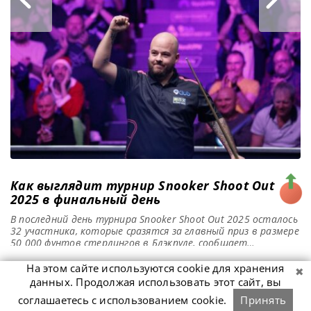
не вызвал кардинальных перемен в рейтинге, но несколько
небольших изменений все же могут иметь серьезные
последствия в дальнейшем сезоне. Алфи Бёрден стал
вторым игроком в
Как выглядит турнир Snooker Shoot Out
2025 в финальный день
В последний день турнира Snooker Shoot Out 2025 осталось
32 участника, которые сразятся за главный приз в размере
50 000 фунтов стерлингов в Блэкпуле, сообщает
SnookerHQ Из 128 игроков, участвовавших в турнире
Snooker Shoot Out 2025, в Tower Circus в Блэкпуле осталось
На этом сайте используются cookie для хранения
только 32. В течение первых трех дней этого быстрого
данных. Продолжая использовать этот сайт, вы
Комментарии
рейтингового турнира игроки одержали
соглашаетесь с использованием cookie.
Принять