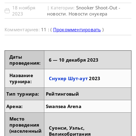
18 ноября
Snooker Shoot-Out -
| Категории:
2023
новости
Новости снукера
,
Комментариев:
11 : (
Прокомментировать
)
Даты
6 — 10 декабря 2023
проведения:
Название
Снукер Шут-аут
2023
турнира:
Тип турнира:
Рейтинговый
Арена:
Swansea Arena
Место
проведения
Суонси, Уэльс,
(населенный
Великобритания