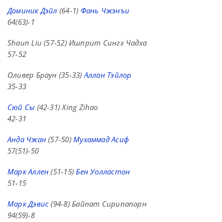
Доминик Дэйл
(64-1)
Фань Чжэнъи
64(63)-1
Shaun Liu (57-52) Ишприт Сингх Чадха
57-52
Оливер Браун (35-33)
Аллан Тэйлор
35-33
Сюй Сы
(42-31) Xing Zihao
42-31
Анда Чжан
(57-50)
Мухаммад Асиф
57(51)-50
Марк Аллен
(51-15)
Бен Уолластон
51-15
Марк Дэвис
(94-8) Байпат Сирипапорн
94(59)-8