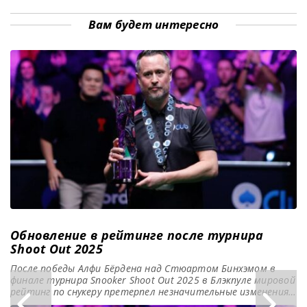
высказал в недавнем
и был вынужден
выпуске подкаста
отказаться от
Вам будет интересно
Snooker Club, касаясь
участия в ряде
прошедшего турнира
ключевых турниров
Shanghai Masters. По
после того, как
получил травму
спины во время
посещения
аттракциона.
Спортсмен,
занимающий 74-е
место в мировом
рейтинге,
продемонстрировал
многообещающие
Обновление в рейтинге после турнира
Shoot Out 2025
После победы Алфи Бёрдена над Стюартом Бинхэмом в
финале турнира Snooker Shoot Out 2025 в Блэкпуле мировой
рейтинг по снукеру претерпел незначительные изменения,
сообщает SnookerHQ Турнир Snooker Shoot Out, возможно,