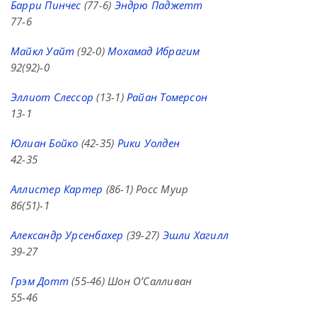
Барри Пинчес
(77-6)
Эндрю Паджетт
77-6
Майкл Уайт
(92-0)
Мохамад Ибрагим
92(92)-0
Эллиот Слессор
(13-1)
Райан Томерсон
13-1
Юлиан Бойко
(42-35)
Рики Уолден
42-35
Аллистер Картер
(86-1) Росс Муир
86(51)-1
Александр Урсенбахер
(39-27)
Эшли Хагилл
39-27
Грэм Дотт
(55-46) Шон О’Салливан
55-46