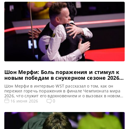
Победитель предыдущего турнира: Стивен Магуайр
Формат Лиги Чемпионов 2026 (рейтинговый) Подробный
формат Championship League Турнир разделен на три
этапа, при этом […]
Шон Мерфи: Боль поражения и стимул к
новым победам в снукерном сезоне 2026-
27
Шон Мерфи в интервью WST рассказал о том, как он
пережил горечь поражения в финале Чемпионата мира
2026, что служит его вдохновением и о вызовах в новом
снукерном сезоне 2026-27, сообщает WST Прошлый месяц
0
16 июня 2026
был для Шона Мерфи полон драматизма. В одном из
самых захватывающих финалов в истории Чемпионата
мира в Крусибле он уступил У […]