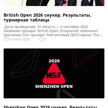
British Open 2026 cнукер. Результаты,
турнирная таблица
Даты проведения: 31 августа — 6 сентября 2026
Название турнира: British Open (Открытый чемпионат
Британии) Тип турнира: Рейтинговый (WST) Арена: The
Centaur Место проведения (населенный пункт, город,
0
8 июля 2026
страна): Челтнем, Англия, Великобритания Победитель
предыдущего турнира: Шон Мерфи Победитель этого
турнира: Примечание: Особенность формата: после
каждого раунда проходит случайная жеребьевка (пары
игроков формируются случайным образом)!!! Турнирная
[…]
Shenzhen Open 2026 cнукер. Результаты,