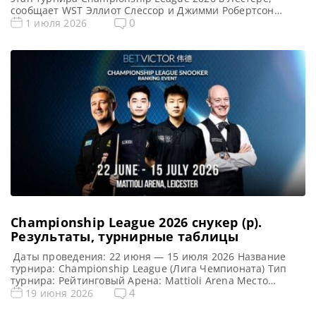
сообщает WST Эллиот Слессор и Джимми Робертсон
успешно прошли в следующий этап турнира
0
1 июля 2026
Championship League 2026, продемонстрировав
уверенную игру. Слессор, занимающий 19-е место в
мировом рейтинге, доминировал в своей 9 Группе,
оформив сенчури и еще шесть брейков свыше 50 очков.
[…]
Championship League 2026 снукер (р).
Результаты, турнирные таблицы
Даты проведения: 22 июня — 15 июля 2026 Название
турнира: Championship League (Лига Чемпионата) Тип
турнира: Рейтинговый Арена: Mattioli Arena Место
проведения (населенный пункт, город, страна): Лестер,
4
19 июня 2026
Англия Победитель этого турнира: Джек Джонс