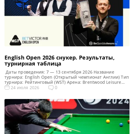
English Open 2026 cнукер. Результаты,
турнирная таблица
Даты проведения: 7 — 13 сентября 2026 Название
турнира: English Open (Открытый чемпионат Англии) Тип
турнира: Рейтинговый (WST) Арена: Brentwood Leisure
Centre Место проведения (населенный пункт, город,
0
24 июля 2026
страна): Брентвуд, Англия, Великобритания Победитель
этого турнира: — Победитель предыдущего турнира:
Марк Аллен ( 2025 ) Турнирная таблица English Open
2026: Открытый чемпионат Англии 2026 — турнирная […]