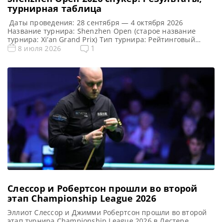
турнирная таблица
Даты проведения: 28 сентября — 4 октября 2026
Название турнира: Shenzhen Open (старое название
турнира: Xi’an Grand Prix) Тип турнира: Рейтинговый
Арена: Место проведения (населенный пункт, город,
1
8 июля 2026
страна): Шэньчжэнь, Китай (КНР) Победитель этого
турнира: Победитель предыдущего турнира: Марк
Уильямс ( 2025 ) Турнирная таблица Shenzhen Open 2026:
Шэньчжэнь Опен 2026 — турнирная сетка рейтингового
[…]
Слессор и Робертсон прошли во второй
этап Championship League 2026
Эллиот Слессор и Джимми Робертсон прошли во второй
этап турнира Championship League 2026 в Лестере,