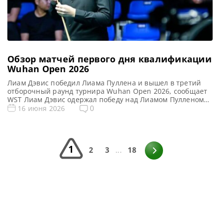
Обзор матчей первого дня квалификации
Wuhan Open 2026
Лиам Дэвис победил Лиама Пуллена и вышел в третий
отборочный раунд турнира Wuhan Open 2026, сообщает
WST Лиам Дэвис одержал победу над Лиамом Пулленом
со счетом 5-3 в поединке молодых талантов и вышел во
0
16 июня 2026
второй квалификационный раунд Wuhan Open 2026. 19-
летний валлийский снукерист Дэвис выбыл из тура в
конце прошлого сезона. Но вернул себе тур-карту […]
1
2
3
...
18