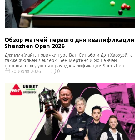
Обзор матчей первого дня квалификации
Shenzhen Open 2026
Джимми Уайт, новички тура Ван Синьбо и Дэн Хаохуэй, а
также Жюльен Леклерк, Бен Мертенс и Яо Пэнчэн
прошли в следующий раунд квалификации Shenzhen
Open 2026, сообщает WST Стартовые поединки
0
20 июля 2026
квалификации Shenzhen Open 2026 ознаменовались
яркими событиями. Дебютант тура Ван Синьбо одержал
уверенную победу над Луисом Хиткоутом со счетом 5-2,
продемонстрировав два сенчури-брейка. Молодой
китайский […]