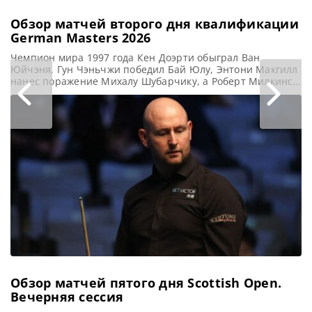
Обзор матчей второго дня квалификации
German Masters 2026
Чемпион мира 1997 года Кен Доэрти обыграл Ван
Юйчэня, Гун Чэньчжи победил Бай Юлу, Энтони Макгилл
нанес поражение Михалу Шубарчику, а Роберт Милкинс
одолел Дилана Эмери во второй день квалификации на
турнир German Masters 2026, сообщает WST Кен Доэрти в
напряженной борьбе взял три серии подряд и вырвал
победу у гонконгца Ван Юйчэня со счетом
Обзор матчей пятого дня Scottish Open.
Вечерняя сессия