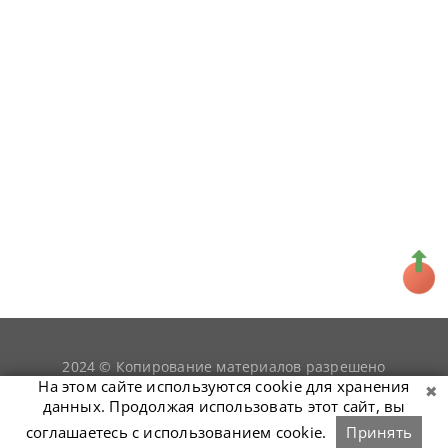
2024 © Копирование материалов разрешено
snookerist.ru
только при условии гиперссылки на
На этом сайте используются cookie для хранения
данных. Продолжая использовать этот сайт, вы
соглашаетесь с использованием cookie.
Принять