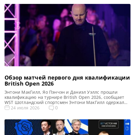
Обзор матчей первого дня квалификации
British Open 2026
Энтони МакГилл, Яо Пэнчэн и Даниэл Уэллс прошли
квалификацию на турнире British Open 2026, сообщает
WST Шотландский спортсмен Энтони МакГилл одержал
впечатляющую победу на старте British Open 2026,
0
24 июля 2026
обыграв в квалификационном матче англичанина Джо
О’Коннора со счетом 4-3. Продемонстрировав игру,
сравнимую с прошлогодним выходом в финал турнира в
Челтнеме, Макгилл вновь обеспечил себе место в […]