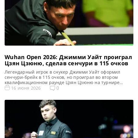
Wuhan Open 2026: Джимми Уайт проиграл
Цзян Цзюню, сделав сенчури в 115 очков
Легендарный игрок в снукер Джимми Уайт оформил
сенчури-брейк в 115 очков, но проиграл во втором
квалификационном раунде Цзян Цзюню на турнире
Wuhan Open 2026, сообщает totallysnookered В первый
0
16 июня 2026
день квалификации Wuhan Open 2026, проходившей на
Mattioli Arena в Лестере, состоялись 24 матча.
Возвращаясь в профессиональный календарь снукера
уже четвертый год подряд, турнир в этом сезоне […]