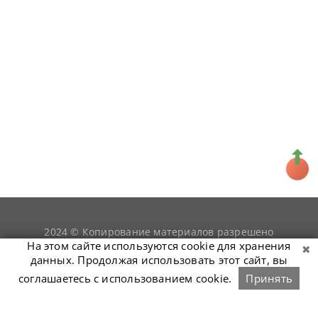
2024 © Копирование материалов разрешено
snookerist.ru
только при условии гиперссылки на
На этом сайте используются cookie для хранения
данных. Продолжая использовать этот сайт, вы
соглашаетесь с использованием cookie.
Принять
Связаться с нами
Войти