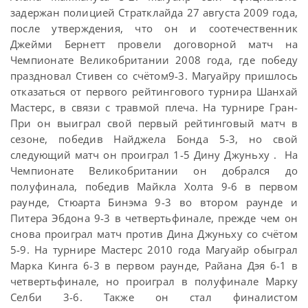
задержан полицией Стратклайда 27 августа 2009 года,
после утверждения, что он и соотечественник
Джейми Бернетт провели договорной матч на
Чемпионате Великобритании 2008 года, где победу
праздновал Стивен со счётом9-3. Магуайру пришлось
отказаться от первого рейтингового турнира Шанхай
Мастерс, в связи с травмой плеча. На турнире Гран-
При он выиграл свой первый рейтинговый матч в
сезоне, победив Найджела Бонда 5-3, но свой
следующий матч он проиграл 1-5 Дину Джуньху . На
Чемпионате Великобритании он добрался до
полуфинала, победив Майкла Холта 9-6 в первом
раунде, Стюарта Бинэма 9-3 во втором раунде и
Питера Эбдона 9-3 в четвертьфинале, прежде чем он
снова проиграл матч против Дина Джуньху со счётом
5-9. На турнире Мастерс 2010 года Магуайр обыграл
Марка Кинга 6-3 в первом раунде, Райана Дэя 6-1 в
четвертьфинале, но проиграл в полуфинале Марку
Селби 3-6. Также он стал финалистом