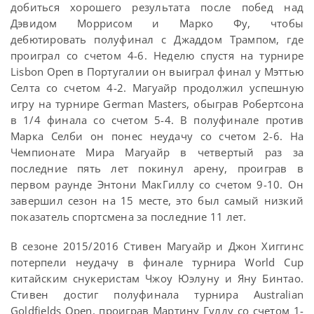
добиться хорошего результата после побед над
Дэвидом Моррисом и Марко Фу, чтобы
дебютировать полуфинал с Джаддом Трампом, где
проиграл со счетом 4-6. Неделю спустя на турнире
Lisbon Open в Португалии он выиграл финал у Мэттью
Селта со счетом 4-2. Магуайр продолжил успешную
игру на турнире German Masters, обыграв Робертсона
в 1/4 финала со счетом 5-4. В полуфинале против
Марка Селби он понес неудачу со счетом 2-6. На
Чемпионате Мира Магуайр в четвертый раз за
последние пять лет покинул арену, проиграв в
первом раунде Энтони МакГиллу со счетом 9-10. Он
завершил сезон на 15 месте, это был самый низкий
показатель спортсмена за последние 11 лет.
В сезоне 2015/2016 Стивен Магуайр и Джон Хиггинс
потерпели неудачу в финале турнира World Cup
китайским снукеристам Чжоу Юэлуну и Яну Бинтао.
Стивен достиг полуфинала турнира Australian
Goldfields Open, проиграв Мартину Гулду со счетом 1-