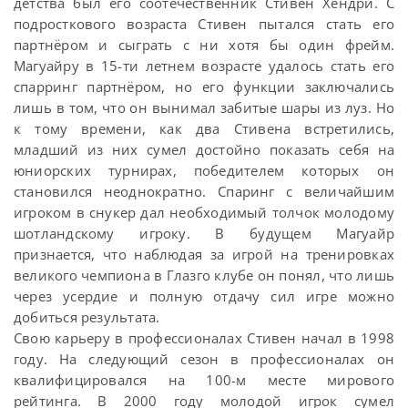
детства был его соотечественник Стивен Хендри. С
подросткового возраста Стивен пытался стать его
партнёром и сыграть с ни хотя бы один фрейм.
Магуайру в 15-ти летнем возрасте удалось стать его
спарринг партнёром, но его функции заключались
лишь в том, что он вынимал забитые шары из луз. Но
к тому времени, как два Стивена встретились,
младший из них сумел достойно показать себя на
юниорских турнирах, победителем которых он
становился неоднократно. Спаринг с величайшим
игроком в снукер дал необходимый толчок молодому
шотландскому игроку. В будущем Магуайр
признается, что наблюдая за игрой на тренировках
великого чемпиона в Глазго клубе он понял, что лишь
через усердие и полную отдачу сил игре можно
добиться результата.
Свою карьеру в профессионалах Стивен начал в 1998
году. На следующий сезон в профессионалах он
квалифицировался на 100-м месте мирового
рейтинга. В 2000 году молодой игрок сумел