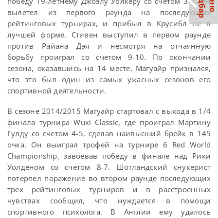
С
р
М
е
н
ю
а
й
д
б
а
победу 19-летнему Джоэлу Уолкеру со счетом 3-4. Он
вылетел из первого раунда на последующих
рейтинговых турнирах, и прибыл в Крусибл не в
лучшей форме. Стивен выступил в первом раунде
против Райана Дэя и несмотря на отчаянную
борьбу проиграл со счетом 9-10. По окончании
сезона, оказавшись на 14 месте, Магуайр признался,
что это был один из самых ужасных сезонов его
спортивной деятельности.
В сезоне 2014/2015 Магуайр стартовал с выхода в 1/4
финала турнира Wuxi Classic, где проиграл Мартину
Гулду со счетом 4-5, сделав наивысший брейк в 145
очка. Он выиграл трофей на турнире 6 Red World
Championship, завоевав победу в финале над Рики
Уолденом со счетом 8-7. Шотландский снукерист
потерпел поражение во втором раунде последующих
трех рейтинговых турниров и в расстроенных
чувствах сообщил, что нуждается в помощи
спортивного психолога. В Англии ему удалось