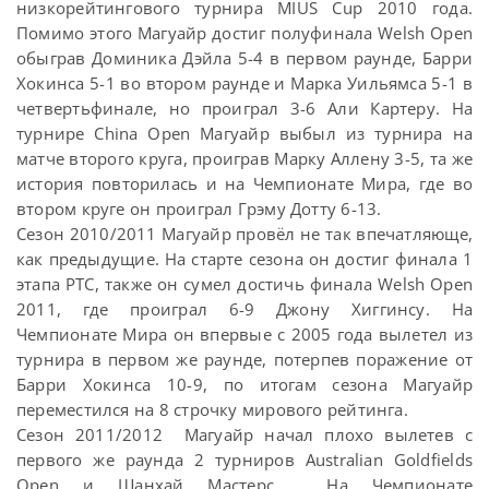
низкорейтингового турнира MIUS Cup 2010 года.
Помимо этого Магуайр достиг полуфинала Welsh Open
обыграв Доминика Дэйла 5-4 в первом раунде, Барри
Хокинса 5-1 во втором раунде и Марка Уильямса 5-1 в
четвертьфинале, но проиграл 3-6 Али Картеру. На
турнире China Open Магуайр выбыл из турнира на
матче второго круга, проиграв Марку Аллену 3-5, та же
история повторилась и на Чемпионате Мира, где во
втором круге он проиграл Грэму Дотту 6-13.
Сезон 2010/2011 Магуайр провёл не так впечатляюще,
как предыдущие. На старте сезона он достиг финала 1
этапа PTC, также он сумел достичь финала Welsh Open
2011, где проиграл 6-9 Джону Хиггинсу. На
Чемпионате Мира он впервые с 2005 года вылетел из
турнира в первом же раунде, потерпев поражение от
Барри Хокинса 10-9, по итогам сезона Магуайр
переместился на 8 строчку мирового рейтинга.
Сезон 2011/2012 Магуайр начал плохо вылетев с
первого же раунда 2 турниров Australian Goldfields
Open и Шанхай Мастерс. На Чемпионате