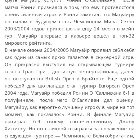
круге Магуайр уступил Ронни О’Салливану. После
матча Ронни признался в том, что ему противостоял
очень сильный игрок и Ронни заметил, что Магуайру
по силам в будущем стать Чемпионом Мира. Сезон
2003/2004 годов принёс шотландцу 24 место в мейн
тур. Магуайр впервые в карьере вошёл в топ-32
мирового рейтинга.
В начале сезона 2004/2005 Магуайр проявил себя себя
как один из самых ярких талантов в снукерной игре.
Он прекрасно выступил на открывающем турнире
сезона Гран При , достигнув четвертьфинала, далее
он выступал на British Open в Брайтоне. Ещё одной
победой для шотландца стал турнир European Open
2004 года. Магуайр победил Ронни О `Салливана 6-1 в
полуфинале, после чего О’Салливан дал оценку
Магуайру, как вероятно лучшему игроку в мире на тот
момент, как показалось Ронни. В финале Магуайр
проиграл 6-9 своему соотечественнику Джону
Хиггинсу. Но он с лихвой отыгрался за поражение на
следующем турнире — Чемпионате Великобритании,