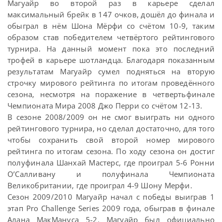
Магуайр во второй раз в карьере сделал
максимальный брейк в 147 очков, дошёл до финала и
обыграл в нём Шона Мёрфи со счётом 10-9, таким
образом став победителем четвёртого рейтингового
турнира. На данный момент пока это последний
трофей в карьере шотландца. Благодаря показанным
результатам Магуайр сумел подняться на вторую
строчку мирового рейтинга по итогам проведённого
сезона, несмотря на поражение в четвертьфинале
Чемпионата Мира 2008 Джо Перри со счётом 12-13.
В сезоне 2008/2009 он не смог выиграть ни одного
рейтингового турнира, но сделал достаточно, для того
чтобы сохранить свой второй номер мирового
рейтинга по итогам сезона. По ходу сезона он достиг
полуфинала Шанхай Мастерс, где проиграл 5-6 Ронни
О’Салливану и полуфинала Чемпионата
Великобритании, где проиграл 4-9 Шону Мерфи.
Сезон 2009/2010 Магуайр начал с победы выиграв 1
этап Pro Challenge Series 2009 года, обыграв в финале
Алана МакМануса 5-2. Магуайр был официально