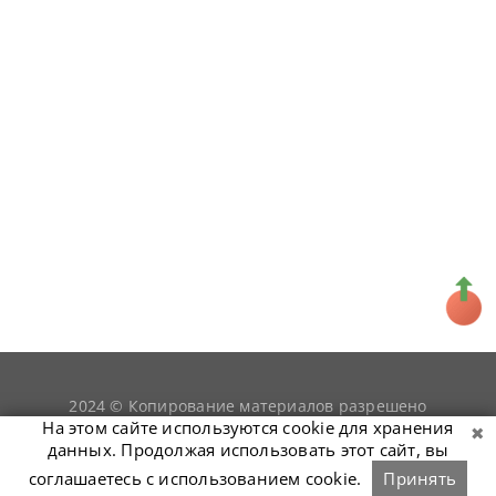
2024 © Копирование материалов разрешено
snookerist.ru
только при условии гиперссылки на
На этом сайте используются cookie для хранения
данных. Продолжая использовать этот сайт, вы
соглашаетесь с использованием cookie.
Принять