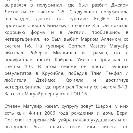
вырвался в полуфинал, где был разбит Джеком
Лисовски со счетом 1-5. Следующего полуфинала
шотландец достиг на турнире English Open,
проиграв Стюарту Бинхэму со счетом 3-6. Он показал
хорошую форму и в Англии, пробившись в
четвертьфинал, но был выбит Марком Алленом со
счетом 1-6. На турнире German Masters Магуайр
обыграл Роберта Милкинса и Трампа, но в
полуфинале против Кайрена Уилсона проиграл со
счетом 1-6. В этом сезоне он достиг лучших
результатов в Крусибле, победив Тяня Пэнфэя и
любителя Джеймса Кэхилла и достигнув
четвертьфинала, где проиграл Трампу со счетом 6-13.
За сезон Магуайр вернулся в ТОП-16.
Стивен Магуайр женат, супругу зовут Шерон, у них
есть сын Финн 2006 года рождения и дочь Вера.
Постепенно зрение Магуайра начало ухудшаться и он
вынужден был носить очки или линзы, но