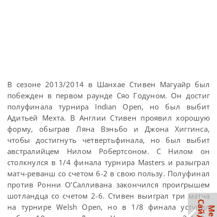
В сезоне 2013/2014 в Шанхае Стивен Магуайр был
побежден в первом раунде Сяо Годуном. Он достиг
полуфинала турнира Indian Open, но был выбит
Адитьей Мехта. В Англии Стивен проявил хорошую
форму, обыграв Ляна Вэньбо и Джона Хиггинса,
чтобы достигнуть четвертьфинала, но был выбит
австралийцем Нилом Робертсоном. С Нилом он
столкнулся в 1/4 финала турнира Masters и разыграл
матч-реванш со счетом 6-2 в свою пользу. Полуфинал
против Ронни О’Салливана закончился проигрышем
шотландца со счетом 2-6. Стивен выиграл три матча
на турнире Welsh Open, но в 1/8 финала уступил