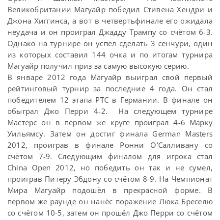
Великобритании Магуайр победил Стивена Хендри и
Джона Хиггинса, а вот в четвертьфинале его ожидала
неудача и он проиграл Джадду Трампу со счётом 6-3.
Однако на турнире он успел сделать 3 сенчури, один
из которых составил 144 очка и по итогам турнира
Магуайр получил приз за самую высокую серию.
В январе 2012 года Магуайр выиграл свой первый
рейтинговый турнир за последние 4 года. Он стал
победителем 12 этапа PTC в Германии. В финале он
обыграл Джо Перри 4-2. На следующем турнире
Мастерс он в первом же круге проиграл 4-6 Марку
Уильямсу. Затем он достиг финала German Masters
2012, проиграв в финале Ронни О’Салливану со
счётом 7-9. Следующим финалом для игрока стал
China Open 2012, но победить он так и не сумел,
проиграв Питеру Эбдону со счётом 8-9. На Чемпионат
Мира Магуайр подошёл в прекрасной форме. В
первом же раунде он нанёс поражение Люка Бреселю
со счётом 10-5, затем он прошёл Джо Перри со счётом