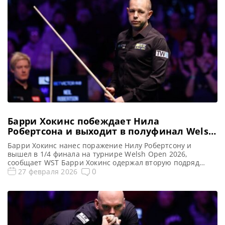
он обыграл Стюарта Бинхэма со счетом 5-2 и вышел […]
Барри Хокинс побеждает Нила
Робертсона и выходит в полуфинал Welsh
Open 2026
Барри Хокинс нанес поражение Нилу Робертсону и
вышел в 1/4 финала на турнире Welsh Open 2026,
сообщает WST Барри Хокинс одержал вторую подряд
победу над бывшим Чемпионом мира. Он впервые в этом
0
27 февраля 2026
сезоне вышел в полуфинал, обыграв Нила Робертсона со
счетом 5-3 на турнире Welsh Open 2026 в Лландидно.
Обыграв вчера Марка Уильямса, Хокинс одержал […]