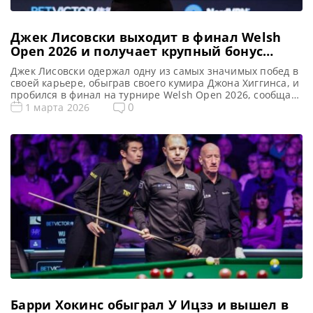
Джек Лисовски выходит в финал Welsh
Open 2026 и получает крупный бонус
BetVictor Home Nations Series
Джек Лисовски одержал одну из самых значимых побед в
своей карьере, обыграв своего кумира Джона Хиггинса, и
пробился в финал на турнире Welsh Open 2026, сообщает
WST Джек Лисовски сделал один из лучших брейков в
0
1 марта 2026
своей карьере в решающем фрейме, одержав победу над
Джоном Хиггинсом со счетом 6-5 и вышел в финал Welsh
Open 2026. […]
Барри Хокинс обыграл У Ицзэ и вышел в