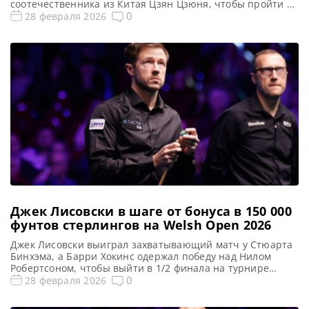
соотечественника из Китая Цзян Цзюня, чтобы пройти в
1/2 финала на турнире Welsh Open 2026, сообщает WST У
0
28 февраля 2026
Ицзэ, обыграв в напряженном поединке Цзян Цзюня со
счетом 5-4, пробился в полуфинал Welsh Open 2026. И
подтвердил свои амбиции на завоевание очередного […]
Джек Лисовски в шаге от бонуса в 150 000
фунтов стерлингов на Welsh Open 2026
Джек Лисовски выиграл захватывающий матч у Стюарта
Бинхэма, а Барри Хокинс одержал победу над Нилом
Робертсоном, чтобы выйти в 1/2 финала на турнире
Welsh Open 2026, сообщает WST Джек Лисовски
0
28 февраля 2026
находится всего в одной победе от получения солидного
бонуса в размере 150 000 фунтов стерлингов, поскольку