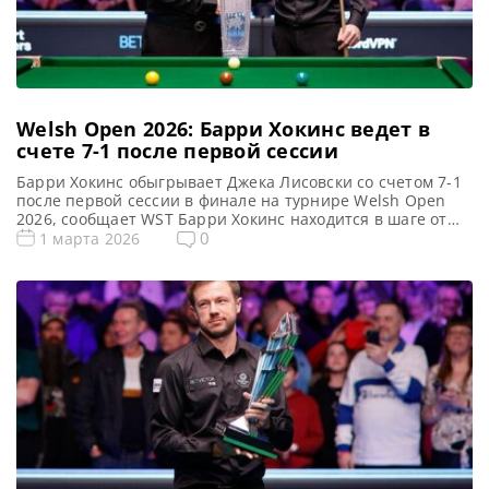
Welsh Open 2026: Барри Хокинс ведет в
счете 7-1 после первой сессии
Барри Хокинс обыгрывает Джека Лисовски со счетом 7-1
после первой сессии в финале на турнире Welsh Open
2026, сообщает WST Барри Хокинс находится в шаге от
победы на турнире Welsh Open 2026, уверенно
0
1 марта 2026
обыгрывая Джека Лисовски со счетом 7-1 после первой
сессии в финале. Турнир возобновится в 22:00, где во
второй сессии будет разыгран трофей […]