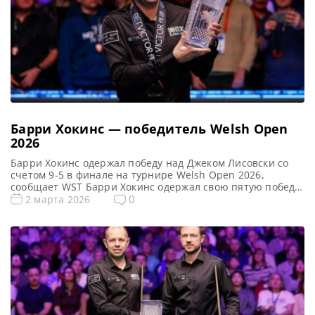
Барри Хокинс — победитель Welsh Open
2026
Барри Хокинс одержал победу над Джеком Лисовски со
счетом 9-5 в финале на турнире Welsh Open 2026,
сообщает WST Барри Хокинс одержал свою пятую победу
в рейтинговых турнирах, одолев Джека Лисовски со
0
2 марта 2026
счетом 9-5 в финале Welsh Open 2026, проходившего в
Лландидно. Для 46-летнего спортсмена, ставшего
профессионалом в 1996 году, это достижение стало
венцом упорного […]