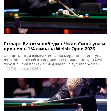
Стюарт Бинхэм победил Чжао Синьтуна и
прошел в 1/4 финала Welsh Open 2026
Стюарт Бинхэм одолел Чемпиона мира Чжао Синьтуна,
Джек Лисовски обыграл Джексона Пейджа, Чжоу Юэлун
победил Сэма Крэйги в 1/8 финала на турнире Welsh
Open 2026, сообщает WST Стюарт Бинхэм разрушил
0
27 февраля 2026
амбициозные планы Чжао Синьтуна на завоевание
третьего подряд рейтингового титула, одержав над ним
победу со счетом 4-2 в 1/8 финала Welsh Open 2026.
Чемпион мира […]