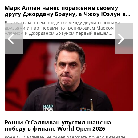
Марк Аллен нанес поражение своему
другу Джордану Брауну, а Чжоу Юэлун в
решающем фрейме обыграл Тома Форда
В захватывающем поединке между двумя хорошими
друзьями и партнерами по тренировкам Марком
Алленом и Джорданом Брауном первый вышел
победителем, а Чжоу Юэлун воспользовался ошибкой
Тома Форда в решающем фрейме и пересек финишную
прямую в четвертьфинале на турнире Northern Ireland
Open 2025, сообщает WST В четвертьфинальном
поединке Northern Ireland Open Марк Аллен
продемонстрировал мастерство и выдержку,
Ронни О’Салливан упустил шанс на
победу в финале World Open 2026
Ронни О’Салливан не сумел одержать победу в финале