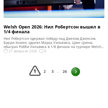
Welsh Open 2026: Нил Робертсон вышел в
1/4 финала
Нил Робертсон одержал победу над Джеком Джонсом,
Барри Хокинс одолел Марка Уильямса, Цзян Цзюнь
обыграл Робби Уильямса в 1/8 финала на турнире Welsh
Open 2026, сообщает WST Нил Робертсон, по
0
27 февраля 2026
собственному признанию, совершил один из лучших
ударов в своей карьере в заключительном фрейме.
Австралиец одержал победу над Джеком Джонсом со
счетом 4-3 и вышел в […]
1
2
3
...
26