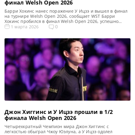
финал Welsh Open 2026
Барри Хокинс нанес поражение У Ицзэ и вышел в финал
на турнире Welsh Open 2026, сообщает WST Барри
Хокинс пробился в финал Welsh Open 2026, успешно
отразив натиск У Ицзэ. Англичанин одержал победу со
0
1 марта 2026
счетом 6-4, четко обозначив свое стремление к пятому
рейтинговому титулу. Китайский талант
продемонстрировал впечатляющий камбэк, сравняв счет
с 1-4 до 4-4. […]
Джон Хиггинс и У Ицзэ прошли в 1/2
финала Welsh Open 2026
Четырехкратный Чемпион мира Джон Хиггинс с
легкостью обыграл Чжоу Юэлуна, а У Ицзэ одолел