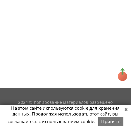
2024 © Копирование материалов разрешено
snookerist.ru
только при условии гиперссылки на
На этом сайте используются cookie для хранения
данных. Продолжая использовать этот сайт, вы
соглашаетесь с использованием cookie.
Принять