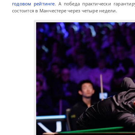
годовом рейтинге
. А победа практически гаранти
состоится в Манчестере через четыре недели.