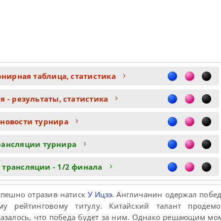
рнирная таблица, статистика
 - результаты, статистика
 новости турнира
рансляции турнира
 трансляции - 1/2 финала
спешно отразив натиск
У Ицзэ
. Англичанин одержал побед
му рейтинговому титулу. Китайский талант продемо
 казалось, что победа будет за ним. Однако решающим мо