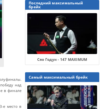
Последний максимальный
брейк
Сяо Годун - 147 MAXIMUM
Самый максимальный брейк
полуфиналы.
 победу над
ие в финале
3-е место в