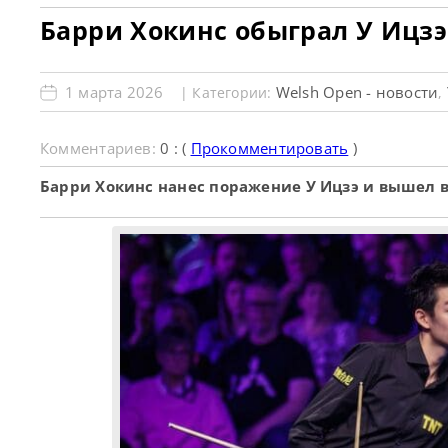
Барри Хокинс обыграл У Ицзэ
1 марта 2026
Welsh Open - новости
| Категории:
,
Комментариев:
0 : (
Прокомментировать
)
Барри Хокинс нанес поражение У Ицзэ и вышел в