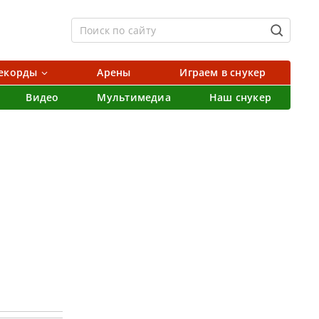
екорды
Арены
Играем в снукер
Видео
Мультимедиа
Наш снукер