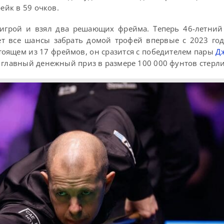
ейк в 59 очков.
 игрой и взял два решающих фрейма. Теперь 46-летний
ет все шансы забрать домой трофей впервые с 2023 год
стоящем из 17 фреймов, он сразится с победителем пары
Д
 главный денежный приз в размере 100 000 фунтов стерли