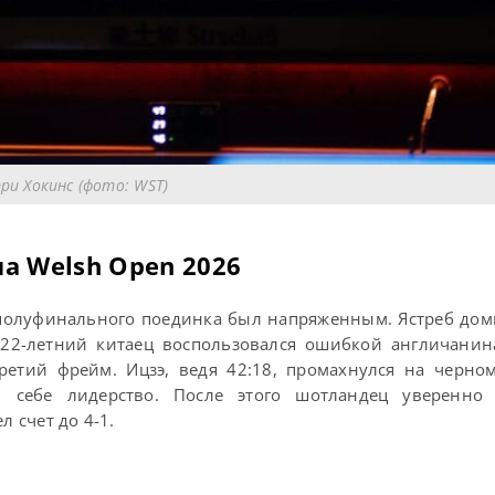
ри Хокинс (фото: WST)
ла Welsh Open 2026
 полуфинального поединка был напряженным. Ястреб до
 22-летний китаец воспользовался ошибкой англичанин
етий фрейм. Ицзэ, ведя 42:18, промахнулся на черно
 себе лидерство. После этого шотландец уверенно
л счет до 4-1.