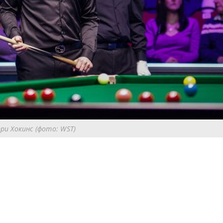
ри Хокинс (фото: WST)