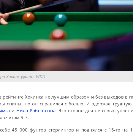
ри Хокинс (фото: WST)
 в рейтинге Хокинса не лучшим образом и без выходов в 
вмы спины, но он справился с болью. И одержал трудную
ямса
и
Нила Робертсона
. Это второе для него выступлен
о счетом 9-7.
себе 45 000 фунтов стерлингов и поднялся с 15-го на 1