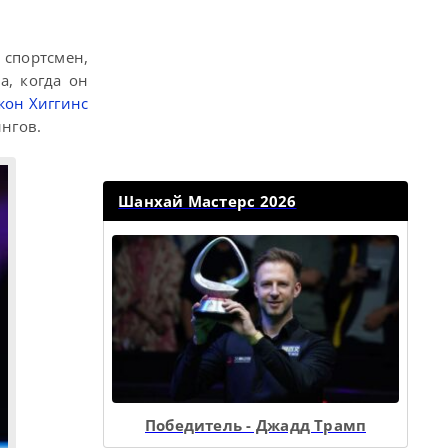
 спортсмен,
а, когда он
жон Хиггинс
нгов.
Шанхай Мастерс 2026
Победитель - Джадд Трамп