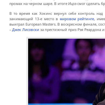
промах на черном шаре. В итоге Ицзэ смог сделать бр
В то время как Хокинс вернул себе контроль над
занимающий 13-е место в
мировом рейтинге
, име
выиграл European Masters. В воскресном финале, со
–
Джек Лисовски
за престижный приз Рэя Реардона и