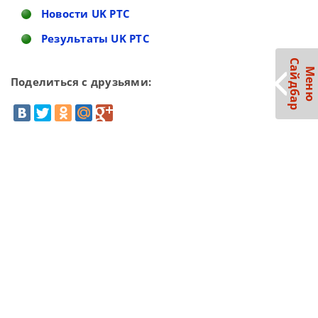
Новости UK PTC
Результаты UK PTC
С
р
М
е
н
ю
а
й
д
б
а
Поделиться с друзьями: