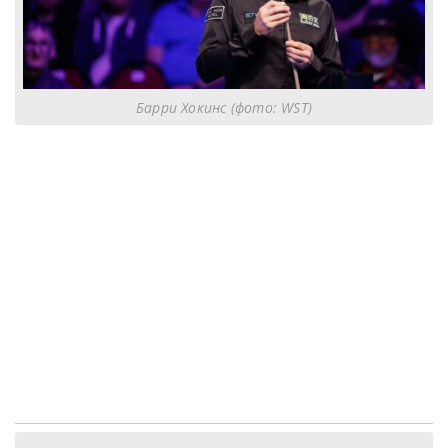
Барри Хокинс (фото: WST)