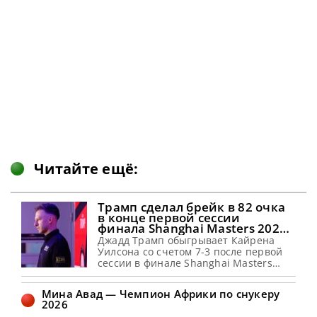
Читайте ещё:
Трамп сделал брейк в 82 очка
в конце первой сессии
финала Shanghai Masters 2026
(видео)
Джадд Трамп обыгрывает Кайрена
Уилсона со счетом 7-3 после первой
сессии в финале Shanghai Masters
2026 Джадд Трамп ведет в счете 7-3 по
результатам начальной сессии в
Мина Авад — Чемпион Африки по снукеру
финале Шанхай Мастерс 2026 против
2026
Кайрена Уилсона. Джадд сделал