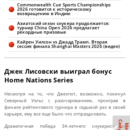
брейки в 73, 62, 67, 55 и 82 очка,
Commonwealth Cue Sports Championships
выиграв первую сессию у Кайрена
2026 готовится к историческому
Уилсона с преимуществом 7-3.
возвращению в Индию
Соперники
Азиатский сезон снукера продолжается:
турнир China Open 2026 предлагает
рекордные призовые
Кайрен Уилсон vs Джадд Трамп. Вторая
сессия финала Shanghai Masters 2026 (видео)
Джек Лисовски выиграл бонус
Home Nations Series
Несмотря на то, что Джекпот, возможно, покинул
Северный Уэльс с разочарованием, проиграв в
финале рейтингового турнира в седьмой раз в своей
карьере, ему все еще было что отпраздновать.
Драматичная победа 34-летнего снукериста в