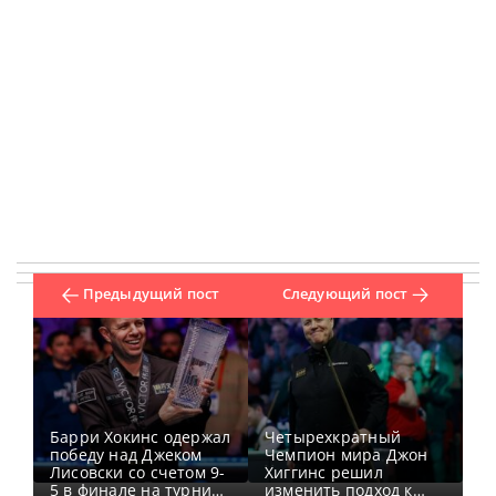
Предыдущий пост
Следующий пост
Барри Хокинс одержал
Четырехкратный
победу над Джеком
Чемпион мира Джон
Лисовски со счетом 9-
Хиггинс решил
5 в финале на турнире
изменить подход к