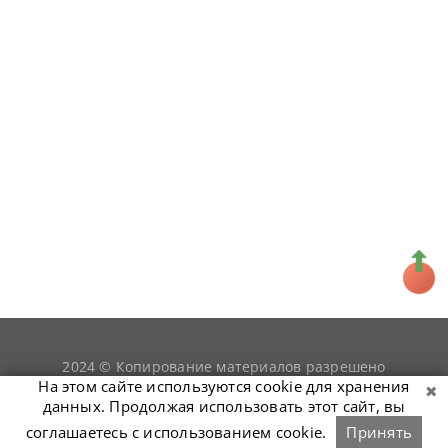
2024 © Копирование материалов разрешено
snookerist.ru
только при условии гиперссылки на
На этом сайте используются cookie для хранения
данных. Продолжая использовать этот сайт, вы
соглашаетесь с использованием cookie.
Принять