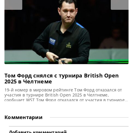
2025 в Эдинбурге. 33-летний англичанин победил
дебютанта финала Чан Бинью со счетом 9-2 в
Meadowbank Sports
Том Форд снялся с турнира British Open
2025 в Челтнеме
19-й номер в мировом рейтинге Том Форд отказался от
участия в турнире British Open 2025 в Челтнеме,
сообщает WST Том Форд отказался от участия в турнире
British Open 2025 на следующей неделе по медицинским
показаниям. В понедельник 22 сентября Форд должен
был встретиться с Нилом Робертсоном в первом раунде.
Комментарии
В ходе жеребьевки он был заменен
Добавить комментарий