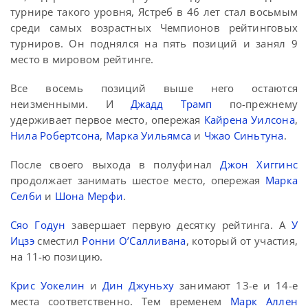
турнире такого уровня, Ястреб в 46 лет стал восьмым
среди самых возрастных Чемпионов рейтинговых
турниров. Он поднялся на пять позиций и занял 9
место в мировом рейтинге.
Все восемь позиций выше него остаются
неизменными. И
Джадд Трамп
по-прежнему
удерживает первое место, опережая
Кайрена Уилсона
,
Нила Робертсона
,
Марка Уильямса
и
Чжао Синьтуна
.
После своего выхода в полуфинал
Джон Хиггинс
продолжает занимать шестое место, опережая
Марка
Селби
и
Шона Мерфи
.
Сяо Годун
завершает первую десятку рейтинга. А
У
Ицзэ
сместил
Ронни О’Салливана
, который от участия,
на 11-ю позицию.
Крис Уокелин
и
Дин Джуньху
занимают 13-е и 14-е
места соответственно. Тем временем
Марк Аллен