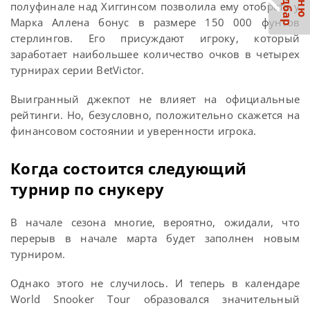
С
р
М
е
н
ю
а
й
д
б
а
полуфинале над Хиггинсом позволила ему отобрать у
Марка Аллена бонус в размере 150 000 фунтов
стерлингов. Его присуждают игроку, который
заработает наибольшее количество очков в четырех
турнирах серии BetVictor.
Выигранный джекпот не влияет на официальные
рейтинги. Но, безусловно, положительно скажется на
финансовом состоянии и уверенности игрока.
Когда состоится следующий
турнир по снукеру
В начале сезона многие, вероятно, ожидали, что
перерыв в начале марта будет заполнен новым
турниром.
Однако этого не случилось. И теперь в календаре
World Snooker Tour образовался значительный