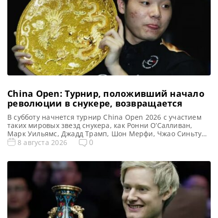
China Open: Турнир, положивший начало
революции в снукере, возвращается
В субботу начнется турнир China Open 2026 с участием
таких мировых звезд снукера, как Ронни О’Салливан,
Марк Уильямс, Джадд Трамп, Шон Мерфи, Чжао Синьтун
и У Ицзэ, сообщает metrouk Спустя семь лет перерыва
0
8 августа 2026
вновь стартует China Open — один из самых значимых
турниров в истории снукера. Финальные этапы турнира
2026 года начнутся в субботу. Культовое […]