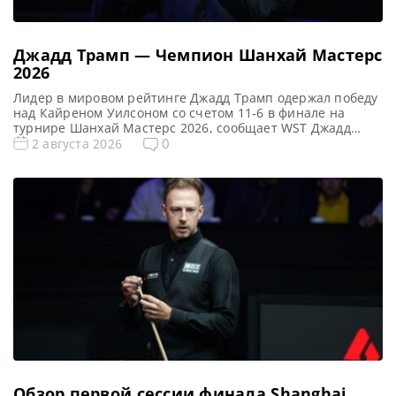
Джадд Трамп — Чемпион Шанхай Мастерс
2026
Лидер в мировом рейтинге Джадд Трамп одержал победу
над Кайреном Уилсоном со счетом 11-6 в финале на
турнире Шанхай Мастерс 2026, сообщает WST Джадд
Трамп, занимающий первую строчку мирового рейтинга,
0
2 августа 2026
в очередной раз продемонстрировал свое мастерство,
одержав победу на престижном турнире Shanghai
Masters. В финале он встретился с действующим
Чемпионом Кайреном Уилсоном и одержал уверенную
[…]
Обзор первой сессии финала Shanghai