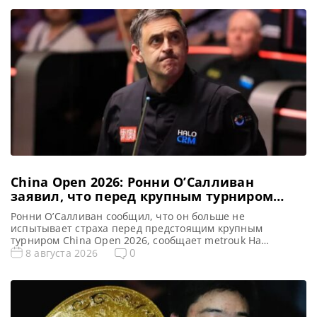
China Open 2026: Ронни О’Салливан
заявил, что перед крупным турниром
«страх исчез»
Ронни О’Салливан сообщил, что он больше не
испытывает страха перед предстоящим крупным
турниром China Open 2026, сообщает metrouk На
протяжении более трех десятилетий Ронни О’Салливан
0
8 августа 2026
внушал трепет в сердца своих соперников, однако,
похоже, эти времена подходят к концу. Несмотря на свой
50-летний возраст, Ракета остается среди элиты
мирового снукера. В прошлом сезоне он дважды достигал
[…]