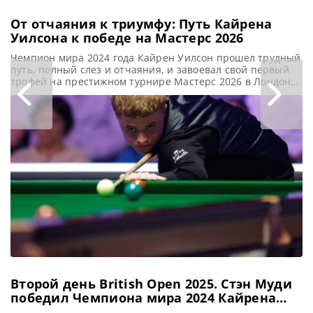
От отчаяния к триумфу: Путь Кайрена
Уилсона к победе на Мастерс 2026
Чемпион мира 2024 года Кайрен Уилсон прошел трудный
путь, полный слез и отчаяния, и завоевал свой первый
трофей на престижном турнире Мастерс 2026 в Лондоне,
сообщает totallysnookered Эти слова, полные отчаяния,
Кайрен Уилсон произнёс в слезах после поражения на
Чемпионате Великобритании в начале декабря, всего
лишь семь недель назад. «Я совершенно потерян. Вы
едва не
Второй день British Open 2025. Стэн Муди
победил Чемпиона мира 2024 Кайрена
Уилсона