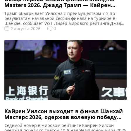
Masters 2026. Джадд Трамп — Кайрен
Улсон
Трамп обыгрывает Уилсона с преимуществом 7-3 по
результатам начальной сессии финала на турнире в
Шанхае, сообщает WST Лидер мирового рейтинга Джадд
Трамп взял уверенное преимущество над Кайреном
0
2 августа 2026
Уилсоном, установив счет 7-3 по итогам первой сессии
финального матча Shanghai Masters 2026. Фаворит
турнира нацелен завоевать второй чемпионский титул в
Шанхае. И для этого ему необходимо выиграть […]
Кайрен Уилсон выходит в финал Шанхай
Мастерс 2026, одержав волевую победу
над Чжао Синьтуном
Седьмой номер в мировом рейтинге Кайрен Уилсон
одержал победу со счетом 10-8 над Чемпионом мира 2025