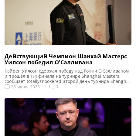
Действующий Чемпион Шанхай Мастерс
Уилсон победил О’Салливана
Кайрен Уилсон одержал победу над Ронни О’Салливаном
и прошел в 1/4 финала на турнире Shanghai Masters,
сообщает totallysnookered Второй день турнира Shanghai
Masters 2026 ознаменовался драматичными поединками
0
28 июля 2026
и значительными достижениями. Действующий Чемпион
Кайрен Уилсон успешно продолжает защиту своего
титула, одержав волевую победу над Ронни О’Салливаном
со счетом 6-4 и выиграв последние три партии. В
прошлом […]