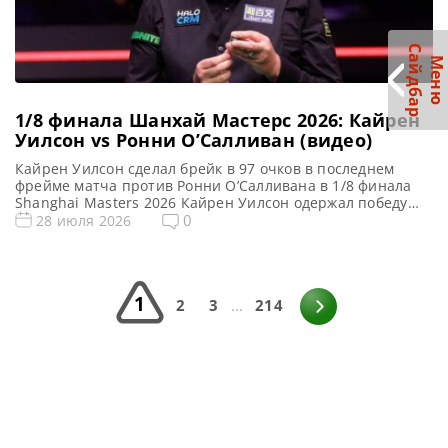
С
р
М
е
н
ю
а
й
д
б
а
1/8 финала Шанхай Мастерс 2026: Кайрен
Уилсон vs Ронни О’Салливан (видео)
Кайрен Уилсон сделал брейк в 97 очков в последнем
фрейме матча против Ронни О’Салливана в 1/8 финала
Shanghai Masters 2026 Кайрен Уилсон одержал победу
над Ронни О’Салливаном со счетом 6-4 и вышел в 1/4
0
28 июля 2026
финала Шанхай Мастерс 2026. Уилсон на пути к победе
реализовал брейки в 113, 91, 89, 79 и 97 очков. В то […]
1
2
3
...
214