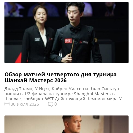
Чемпионом мира У Ицзэ со счетом 10-6, завоевав себе
место в финале турнира Shanghai Masters 2026. Где он
[…]
Обзор матчей четвертого дня турнира
Шанхай Мастерс 2026
Джадд Трамп, У Ицзэ, Кайрен Уилсон и Чжао Синьтун
вышли в 1/2 финала на турнире Shanghai Masters в
Шанхае, сообщает WST Действующий Чемпион мира У
Ицзэ одержал напряженную победу со счетом 6-5 над
0
30 июля 2026
Шоном Мерфи в повторении финала Чемпионата мира.
Теперь китайский перспективный игрок успешно вышел
в полуфинал Шанхай Мастерс 2026. В первом с 2002 […]