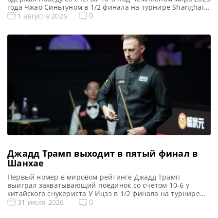
года Чжао Синьтуном в 1/2 финала на турнире Shanghai
Masters 2026, сообщает WST Кайрен Уилсон пробился в
0
1 августа 2026
финал турнира Shanghai Masters 2026, одержав победу
над Чжао Синьтуном. Действующий Чемпион сумел
переломить ход встречи, выиграв четыре партии подряд
и одолев […]
Джадд Трамп выходит в пятый финал в
Шанхае
Первый номер в мировом рейтинге Джадд Трамп
выиграл захватывающий поединок со счетом 10-6 у
китайского снукериста У Ицзэ в 1/2 финала на турнире
Shanghai Masters 2026, сообщает WST Лидер мирового
0
31 июля 2026
рейтинга Джадд Трамп одержал победу над действующим