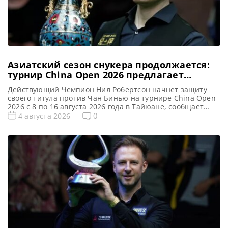
Азиатский сезон снукера продолжается:
турнир China Open 2026 предлагает
рекордные призовые
Действующий Чемпион Нил Робертсон начнет защиту
своего титула против Чан Бинью на турнире China Open
2026 с 8 по 16 августа 2026 года в Тайюане, сообщает
totallysnookered Новый профессиональный сезон снукера
0
4 августа 2026
набирает обороты. А лучшие звезды этого вида спорта
остаются на Дальнем Востоке, чтобы принять участие в
турнире China Open 2026. После двух квалификационных
раундов […]