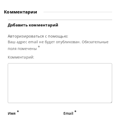
16-е место в годовом рейтинге, сообщает WST После
триумфальной победы на турнире Northern Ireland Open,
Джек Лисовски совершил значительный скачок вверх в
Комментарии
мировом рейтинге, поднявшись сразу на пять позиций.
Эффектная
Добавить комментарий
Авторизироваться с помощью:
Ваш адрес email не будет опубликован. Обязательные
*
поля помечены
Комментарий:
*
*
Имя
Email