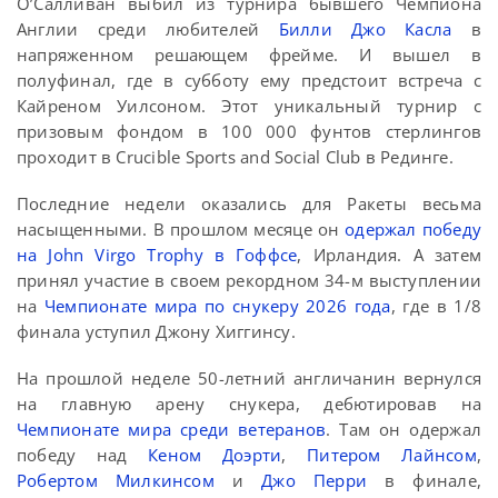
О’Салливан выбил из турнира бывшего Чемпиона
Англии среди любителей
Билли Джо Касла
в
напряженном решающем фрейме. И вышел в
полуфинал, где в субботу ему предстоит встреча с
Кайреном Уилсоном. Этот уникальный турнир с
призовым фондом в 100 000 фунтов стерлингов
проходит в Crucible Sports and Social Club в Рединге.
Последние недели оказались для Ракеты весьма
насыщенными. В прошлом месяце он
одержал победу
на John Virgo Trophy в Гоффсе
, Ирландия. А затем
принял участие в своем рекордном 34-м выступлении
на
Чемпионате мира по снукеру 2026 года
, где в 1/8
финала уступил Джону Хиггинсу.
На прошлой неделе 50-летний англичанин вернулся
на главную арену снукера, дебютировав на
Чемпионате мира среди ветеранов
. Там он одержал
победу над
Кеном Доэрти
,
Питером Лайнсом
,
Робертом Милкинсом
и
Джо Перри
в финале,