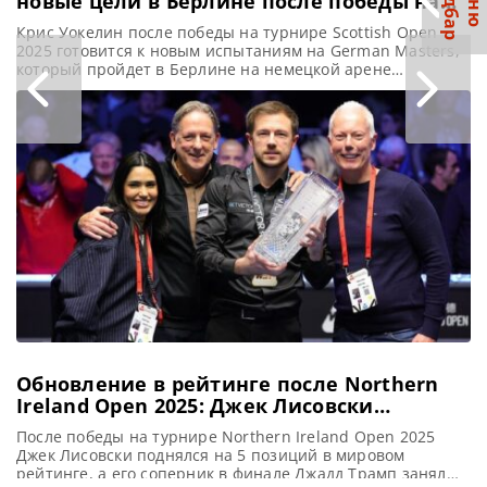
С
р
М
е
н
ю
а
й
д
б
а
новые цели в Берлине после победы на
турнире Scottish Open
Крис Уокелин после победы на турнире Scottish Open
2025 готовится к новым испытаниям на German Masters,
который пройдет в Берлине на немецкой арене
Tempodrom, сообщает WST После победы на турнире
Scottish Open 2025 незадолго до Рождества Крис Уокелин,
занимающий 14-е место в мировом рейтинге,
окончательно закрепился среди лучших игроков в
снукер. И теперь он стремится
Обновление в рейтинге после Northern
Ireland Open 2025: Джек Лисовски
вернулся!
После победы на турнире Northern Ireland Open 2025
Джек Лисовски поднялся на 5 позиций в мировом
рейтинге, а его соперник в финале Джадд Трамп занял