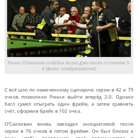
Ронни О’Салливан победил Билли Джо Касла со счетом 5-
4 (фото: totallysnookered)
С всё шло по намеченному сценарию: серии в 42 и 79
очков позволили Ронни выйти вперёд 2-0. Однако
Касл сумел отыграть один фрейм, а затем сравнять
счёт, оформив брейк в 102 очка.
О’Салливан вновь завладел инициативой после
серии в 76 очков в пятом фрейме. Он был близок к