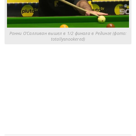
Ронни О’Салливан вышел в 1/2 финала в Рединге (фото:
totallysnookered)