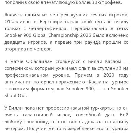
пополнив свою впечатляющую коллекцию трофеев.
Являясь одним из четырех лучших сеяных игроков,
О’Салливан в Беркшире начал свой путь к титулу
только с четвертьфинала. Первоначально в сетку
Snooker 900 Global Championship 2026 было включено
двадцать игроков, а первые три раунда прошли со
вторника по четверг.
В матче О’Салливан столкнулся с Билли Каслом —
соперником, который уже имел опыт выступлений на
профессиональном уровне. Причем в 2020 году
англичанин потерпел поражение от Касла на турнире
с похожим форматом, как Snooker 900, — на Snooker
Shoot Out.
У Билли пока нет профессиональной тур-карты, но он
очень талантливый игрок, способный дать бой
любому сопернику, что он вновь доказал в пятницу
вечером. Получив место в жеребьевке этого турнира