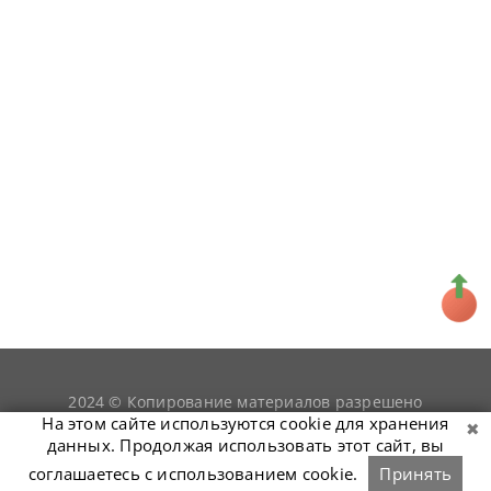
2024 © Копирование материалов разрешено
snookerist.ru
только при условии гиперссылки на
На этом сайте используются cookie для хранения
данных. Продолжая использовать этот сайт, вы
соглашаетесь с использованием cookie.
Принять