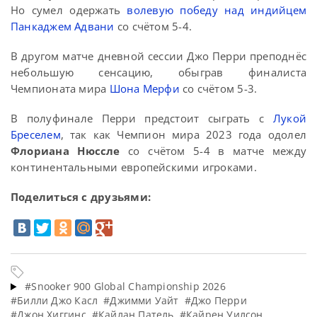
Но сумел одержать
волевую победу над индийцем
Панкаджем Адвани
со счётом 5-4.
В другом матче дневной сессии Джо Перри преподнёс
небольшую сенсацию, обыграв финалиста
Чемпионата мира
Шона Мерфи
со счётом 5-3.
В полуфинале Перри предстоит сыграть с
Лукой
Бреселем
, так как Чемпион мира 2023 года одолел
Флориана Нюссле
со счётом 5-4 в матче между
континентальными европейскими игроками.
Поделиться с друзьями:
#Snooker 900 Global Championship 2026
#Билли Джо Касл
#Джимми Уайт
#Джо Перри
#Джон Хиггинс
#Кайлан Патель
#Кайрен Уилсон