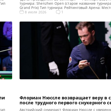
Тип
турнира: Shenzhen Open (старое название турнира:
Grand Prix) Тип турнира: Рейтинговый Арена: Мест
,
проведения (населенный пункт, город, страна): Ш
1
8 июля 2026
ира:
Китай (КНР) Победитель этого турнира: Победител
предыдущего турнира: Марк Уильямс ( 2025 ) Турн
таблица Shenzhen Open 2026: Шэньчжэнь Опен 20
чайным
турнирная сетка рейтингового […]
ли
Флориан Нюссле возвращает веру в 
после трудного первого снукерного с
тап
Австрийский снукерист Флориан Нюссле с уверенн