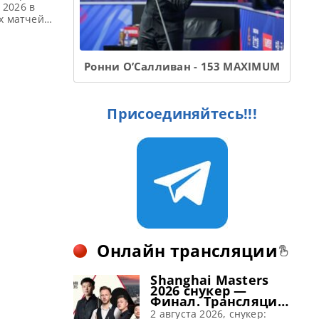
 2026 в
ых матчей
имание
ь участники
 на Mattioli
Ронни О’Салливан - 153 MAXIMUM
зультаты
Присоединяйтесь!!!
Онлайн трансляции
Shanghai Masters
2026 снукер —
Финал. Трансляции
расписание
2 августа 2026, снукер: