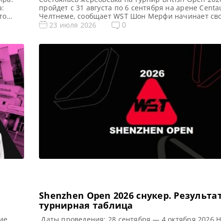
а:
пройдет с 31 августа по 6 сентября на арене Centa
то
Челтнеме, сообщает WST Шон Мерфи начинает св
д,
титула на турнире British Open 2026 по снукеру в 
0
23 июля 2026
где его соперником станет Рианн Эванс. Год наза
одержал победу над Энтони Макгиллом в решающ
онат
[…]
Shenzhen Open 2026 cнукер. Результа
турнирная таблица
ие
Даты проведения: 28 сентября — 4 октября 2026 