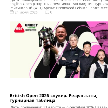
English Open (Открытый чемпионат Англии) Тип турнир
Рейтинговый (WST) Арена: Brentwood Leisure Centre Мес
проведения (населенный пункт, город, страна): Брентву
0
24 июля 2026
Англия, Великобритания Победитель этого турнира: —
Победитель предыдущего турнира: Марк Аллен ( 2025 )
Турнирная таблица English Open 2026: Открытый чемпи
Англии 2026 — турнирная […]
British Open 2026 cнукер. Результаты,
турнирная таблица
Даты проведения: 31 августа — 6 сентября 2026 Назван