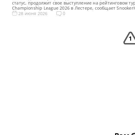
статус, продолжит свое выступление на рейтинговом ту
Championship League 2026 в Лестере, сообщает Snooker
субботу в Лестере Дин Янг занял первое место в 8 Групп
0
28 июня 2026
одержав победу над Тепчайей Ун-Ну. Шотландец Янг,
покинувший основной тур после сезона 2024-25, получи
приглашение на первый рейтинговый турнир текущего 
как […]
1