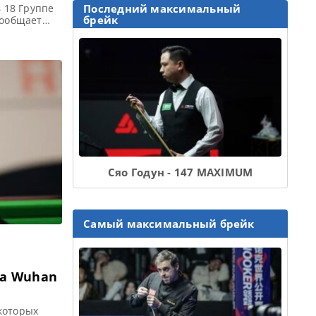
в 18 Группе
Последний максимальный
брейк
сообщает
 стал для
олон
лучшения
…]
Сяо Годун - 147 MAXIMUM
Самый максимальный брейк
ра Wuhan
которых