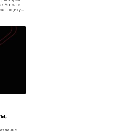
ur Arena в
ою защиту
Челтнеме,
д Мерфи
ем поединке
ты,
Название