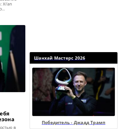
 Xi’an
о
эньчжэнь,
ь
ирная
26 —
Шанхай Мастерс 2026
себя
езона
Победитель - Джадд Трамп
остью в