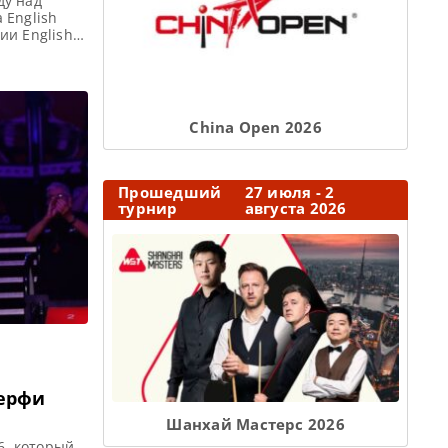
ду над
 English
ии English
бой. Стэн
ственника
в себе
Сhina Open 2026
Прошедший
27 июля - 2
турнир
августа 2026
Мерфи
Шанхай Мастерс 2026
6, который