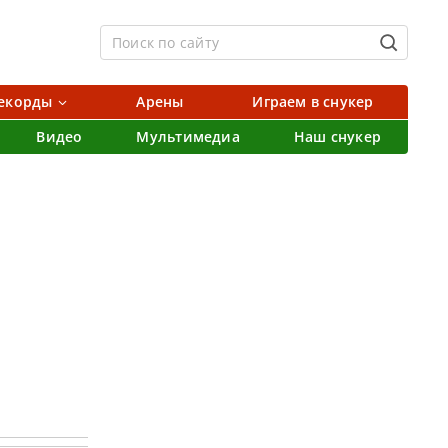
екорды
Арены
Играем в снукер
Видео
Мультимедиа
Наш снукер