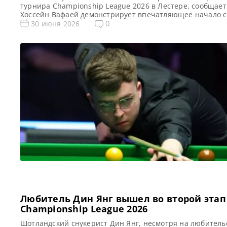
турнира Championship League 2026 в Лестере, сообщае
Хоссейн Вафаей демонстрирует впечатляющее начало с
2026-27, обеспечив себе первое место в 18 группе и про
0
30 июня 2026
второй этап турнира Championship League 2026. Иранс
спортсмен Вафаей, который в апреле дошел до
четвертьфинала в Crucible, одержал победы во всех […]
Любитель Дин Янг вышел во второй этап
Championship League 2026
Шотландский снукерист Дин Янг, несмотря на любитель