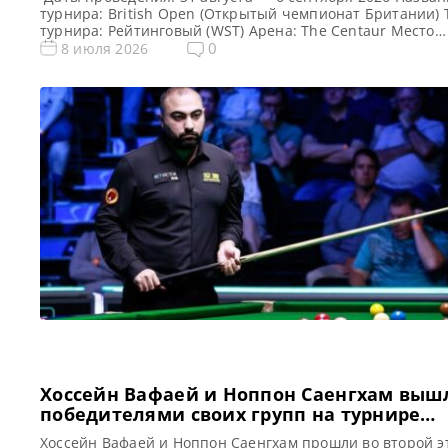
турнира: British Open (Открытый чемпионат Британии) 
турнира: Рейтинговый (WST) Арена: The Centaur Место
проведения (населенный пункт, город, страна): Челтнем
0
8 июля 2026
Англия, Великобритания Победитель предыдущего турн
Шон Мерфи Победитель этого турнира: Примечание:
Особенность формата: после каждого раунда проходит
случайная жеребьевка (пары игроков формируются слу
образом)!!! Турнирная […]
Хоссейн Вафаей и Ноппон Саенгхам выш
победителями своих групп на турнире
Championship League 2026
Хоссейн Вафаей и Ноппон Саенгхам прошли во второй э