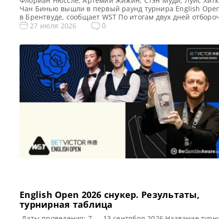
Флориан Нюссле, Артемий Жижин, Стэн Муди, Луис Хитк
Чан Бинью вышли в первый раунд турнира English Ope
в Брентвуде, сообщает WST По итогам двух дней отборо
этапа сформировался окончательный список игроков, к
0
27 июля 2026
примут участие в телевизионных стадиях English Open 2
Этот престижный турнир, открывающий серию Home Na
Series в новом снукерном сезоне 2026-27, […]
English Open 2026 cнукер. Результаты,
турнирная таблица
Даты проведения: 7 — 13 сентября 2026 Название турн