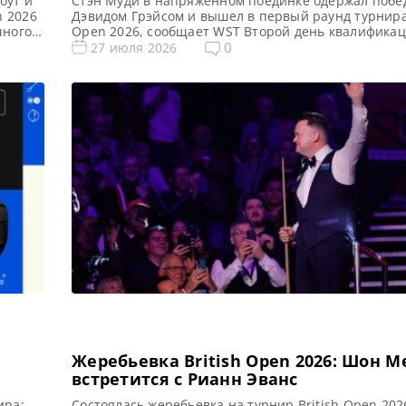
оут и
Стэн Муди в напряженном поединке одержал побе
n 2026
Дэвидом Грэйсом и вышел в первый раунд турнира
чного
Open 2026, сообщает WST Второй день квалификац
оторые
Open 2026 по снукеру ознаменовался упорной борь
0
27 июля 2026
026.
Муди в напряженном матче одолел своего соотече
tions
из Йоркшира Дэвида Грэйса со счетом 4-3, завоева
место в финальных этапах турнира в […]
Жеребьевка British Open 2026: Шон 
встретится с Рианн Эванс
ира:
Состоялась жеребьевка на турнир British Open 202