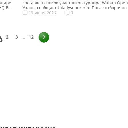
рнире
составлен список участников турнира Wuhan Open
HQ В
Ухане, сообщает totallysnookered После отборочн
е,
China Open, состоявшихся на прошлой неделе, вн
0
19 июня 2026
вновь переключилось на Лестер, где определилис
л
турнира Wuhan Open 2026. В течение четырех дней
сезона
Arena проходили квалификационные поединки. Ре
определили состав претендентов на участие […]
2
3
...
12