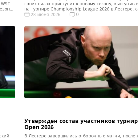
т WST
своих силах приступит к новому сезону, выступив 
езона
на турнире Championship League 2026 в Лестере, 
йдя во
WST Флориан Нюссле признает, что прошлый сезон
0
28 июня 2026
кий
него «самым трудным периодом в жизни». Но он п
решимости использовать полученный опыт для у
своей снукерной карьеры в предстоящем сезоне. [
Утвержден состав участников турни
Open 2026
ский
В Лестере завершились отборочные матчи, после 