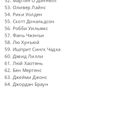
52. Мартин О’Доннелл
53. Оливер Лайнс
54. Рики Уолден
55. Скотт Дональдсон
56. Робби Уильямс
57. Фань Чжэнъи
58. Лю Хунъюй
59. Ишприт Сингх Чадха
60. Дэвид Лилли
61. Люй Хаотянь
62. Бен Мертенс
63. Джейми Джонс
64. Джордан Браун