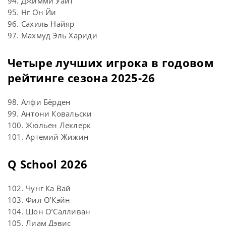
94. Джимми Уайт
95. Нг Он Йи
96. Сахиль Найяр
97. Махмуд Эль Хариди
Четыре лучших игрока в годовом
рейтинге сезона 2025-26
98. Алфи Бёрден
99. Антони Ковальски
100. Жюльен Леклерк
101. Артемий Жижин
Q School 2026
102. Чунг Ка Вай
103. Фил О’Кэйн
104. Шон О’Салливан
105. Лиам Дэвис