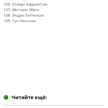
106. Стюарт Кэррингтон
107. Митчелл Мэнн
108. Эндрю Хиггинсон
109. Гун Чэньчжи
Читайте ещё: