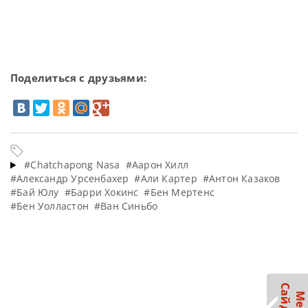
Поделиться с друзьями:
#Chatchapong Nasa
#Аарон Хилл
#Александр Урсенбахер
#Али Картер
#Антон Казаков
#Бай Юлу
#Барри Хокинс
#Бен Мертенс
#Бен Уолластон
#Ван Синьбо