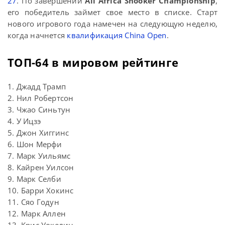
27
. По завершении
All Africa Snooker Championship
,
его победитель займет свое место в списке. Старт
нового игрового года намечен на следующую неделю,
когда начнется
квалификация China Open
.
ТОП-64 в мировом рейтинге
1. Джадд Трамп
2. Нил Робертсон
3. Чжао Синьтун
4. У Ицзэ
5. Джон Хиггинс
6. Шон Мерфи
7. Марк Уильямс
8. Кайрен Уилсон
9. Марк Селби
10. Барри Хокинс
11. Сяо Годун
12. Марк Аллен