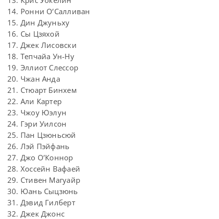
13. Крис Уокелин
14. Ронни О’Салливан
15. Дин Джуньху
16. Сы Цзяхой
17. Джек Лисовски
18. Тепчайа Ун-Ну
19. Эллиот Слессор
20. Чжан Анда
21. Стюарт Бинхем
22. Али Картер
23. Чжоу Юэлун
24. Гэри Уилсон
25. Пан Цзюньсюй
26. Лэй Пэйфань
27. Джо О’Коннор
28. Хоссейн Вафаей
29. Стивен Магуайр
30. Юань Сыцзюнь
31. Дэвид Гилберт
32. Джек Джонс