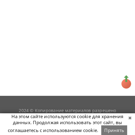
2024 © Копирование материалов разрешено
snookerist.ru
только при условии гиперссылки на
На этом сайте используются cookie для хранения
данных. Продолжая использовать этот сайт, вы
соглашаетесь с использованием cookie.
Принять