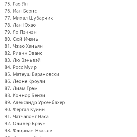
75. Гао Ян
76. Иан Бернс
77. Михал Шубарчик
78. Лан Юхао
79. Яо Пэнчэн
80. Сюй Ичэнь
81. Чжао Ханьян
82. Рианн Эванс
83. Лю Вэньвэй
84. Росс Муир
85. Матеуш Барановски
86. Леоне Кроули
87. Лиам Грэм
88. Коннор Бензи
89. Александр Урсенбахер
90. Фергал Куинн
91. Чатчапонг Наса
92. Оливер Браун
93. Флориан Нюссле