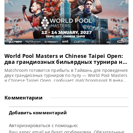
World Pool Masters и Chinese Taipei Open:
два грандиозных бильярдных турнира на
Тайване в январе 2027 года
Matchroom готовится прибыть в Тайвань для проведения
двух грандиозных турниров по пулу — World Pool Masters
и Chinese Taipei Open, сообщает matchroompool В январе
следующего года Китайский Тайбэй станет местом
проведения знаменитого World Pool Masters, который
пройдет одновременно с Chinese Taipei Open. Это
Комментарии
беспрецедентное совместное мероприятие продлится
девять дней и подарит зрителям захватывающую игру в
Добавить комментарий
Авторизироваться с помощью:
Ваш адрес email не будет опубликован. Обязательные