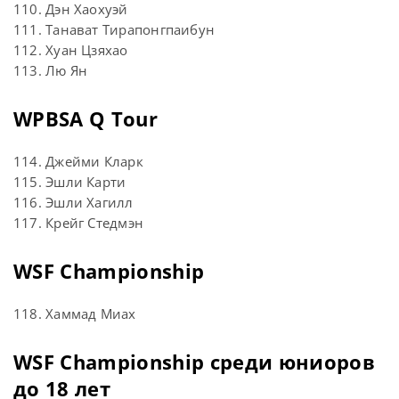
110. Дэн Хаохуэй
111. Танават Тирапонгпаибун
112. Хуан Цзяхао
113. Лю Ян
WPBSA Q Tour
114. Джейми Кларк
115. Эшли Карти
116. Эшли Хагилл
117. Крейг Стедмэн
WSF Championship
118. Хаммад Миах
WSF Championship среди юниоров
до 18 лет