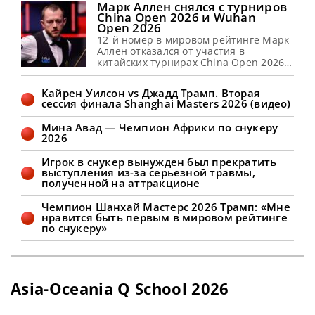
Марк Аллен снялся с турниров
China Open 2026 и Wuhan
Open 2026
12-й номер в мировом рейтинге Марк
Аллен отказался от участия в
китайских турнирах China Open 2026 и
Wuhan Open 2026, сообщает
SnookerHQ В пятницу стало известно,
Кайрен Уилсон vs Джадд Трамп. Вторая
что Марк Аллен принял решение
сессия финала Shanghai Masters 2026 (видео)
сняться с China Open 2026 и Wuhan
Open 2026 по личным
Мина Авад — Чемпион Африки по снукеру
обстоятельствам. Североирландский
2026
спортсмен должен был принять
участие в обоих китайских
Игрок в снукер вынужден был прекратить
рейтинговых турнирах,
выступления из-за серьезной травмы,
запланированных
полученной на аттракционе
Чемпион Шанхай Мастерс 2026 Трамп: «Мне
нравится быть первым в мировом рейтинге
по снукеру»
Asia-Oceania Q School 2026