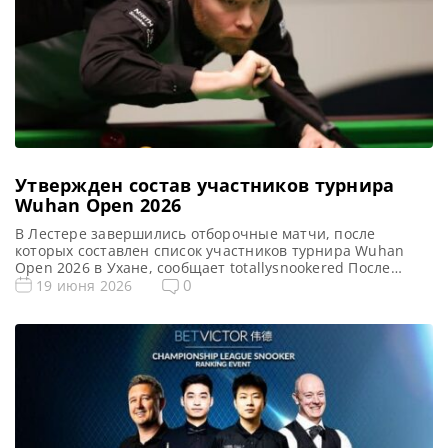
Утвержден состав участников турнира
Wuhan Open 2026
В Лестере завершились отборочные матчи, после
которых составлен список участников турнира Wuhan
Open 2026 в Ухане, сообщает totallysnookered После
отборочных матчей China Open, состоявшихся на
0
19 июня 2026
прошлой неделе, внимание вновь переключилось на
Лестер, где определились участники турнира Wuhan
Open 2026. В течение четырех дней на Mattioli Arena
проходили квалификационные поединки. Результаты
определили состав претендентов на участие […]