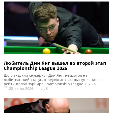
продолжат борьбу на следующем этапе. Турнир с
внушительным призовым фондом в 328 000 фунтов
стерлингов, где будет вручен первый трофей нового […]
Любитель Дин Янг вышел во второй этап
Championship League 2026
Шотландский снукерист Дин Янг, несмотря на
любительский статус, продолжит свое выступление на
рейтинговом турнире Championship League 2026 в
Лестере, сообщает SnookerHQ В субботу в Лестере Дин
0
28 июня 2026
Янг занял первое место в 8 Группе, одержав победу над
Тепчайей Ун-Ну. Шотландец Янг, покинувший основной
тур после сезона 2024-25, получил приглашение на
первый рейтинговый турнир текущего сезона как […]