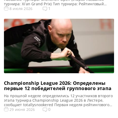
турнира: Xi’an Grand Prix) Тип турнира: Рейтинговый
Арена: Место проведения (населенный пункт, город,
1
8 июля 2026
страна): Шэньчжэнь, Китай (КНР) Победитель этого
турнира: Победитель предыдущего турнира: Марк
Уильямс ( 2025 ) Турнирная таблица Shenzhen Open 2026:
Шэньчжэнь Опен 2026 — турнирная сетка рейтингового
[…]
Championship League 2026: Определены
первые 12 победителей группового этапа
На прошлой неделе определились 12 участников второго
этапа турнира Championship League 2026 в Лестере,
сообщает totallysnookered Первая неделя рейтингового
турнира Championship League по снукеру 2026 подошла к
0
29 июня 2026
концу, определив первых 12 победителей групп, которые