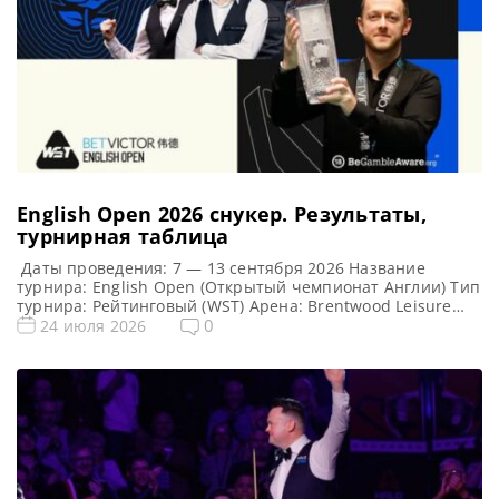
English Open 2026 cнукер. Результаты,
турнирная таблица
Даты проведения: 7 — 13 сентября 2026 Название
турнира: English Open (Открытый чемпионат Англии) Тип
турнира: Рейтинговый (WST) Арена: Brentwood Leisure
Centre Место проведения (населенный пункт, город,
0
24 июля 2026
страна): Брентвуд, Англия, Великобритания Победитель
этого турнира: — Победитель предыдущего турнира:
Марк Аллен ( 2025 ) Турнирная таблица English Open
2026: Открытый чемпионат Англии 2026 — турнирная […]