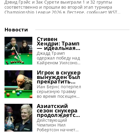
Дэвид Грэйс и Зак Сурети выиграли 1 и 32 группы
соответственно и прошли во второй этап турнира
Championship League 2026 в Лестере, сообщает WST
Дэвид Грэйс из Йоркшира продемонстрировал
выдающееся мастерство, одержав победу над Чемпионом
мира 2025 года Чжао Синьтуном с минимальным
Новости
преимуществом в один фрейм. Этот триумф обеспечил
ему выход в следующий этап и
Стивен
Хендри: Трамп
— идеальная
машина для
Джадд Трамп
завоевания
одержал победу над
побед
Кайреном Уилсоном
в финале Шанхай
Игрок в снукер
Мастерс 2026 и, по
вынужден был
словам Хендри,
прекратить
просто создан для
выступления
успеха в снукере,
Иан Бернс потерпел
из-за
сообщает WST
серьезную травму
серьезной
Стивен Хендри
во время посещения
травмы,
полагает, что Джадд
ярмарки и
полученной на
Азиатский
Трамп способен
вынужден
аттракционе
сезон снукера
вновь обрести свою
пропустить начало
продолжается:
лучшую форму в
снукерного сезона
турнир China
текущем сезоне. Эти
2026-27, сообщает
Действующий
Open 2026
размышления он
metrouk Иан Бернс
Чемпион Нил
предлагает
высказал в
провел две недели в
Робертсон начнет
рекордные