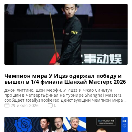
Чемпион мира У Ицзэ одержал победу и
вышел в 1/4 финала Шанхай Мастерс 2026
Джон Хиггинс, Шон Мерфи, У Ицзэ и Чжао Синьтун
прошли в четвертьфинал на турнире Shanghai Masters,
сообщает totallysnookered Действующий Чемпион мира У
Ицзэ триумфально вернулся на снукерную арену,
0
29 июля 2026
завоевав себе место в 1/4 финала на турнире Shanghai
Masters 2026. В среду в Шанхае состоялся
заключительный этап матчей 1/8 финала, где успех
сопутствовал двум последним Чемпионам […]