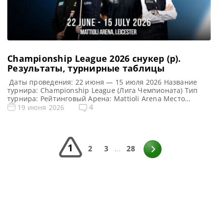
Championship League 2026 снукер (р).
Результаты, турнирные таблицы
Даты проведения: 22 июня — 15 июля 2026 Название
турнира: Championship League (Лига Чемпионата) Тип
турнира: Рейтинговый Арена: Mattioli Arena Место
проведения (населенный пункт, город, страна): Лестер,
4
19 июня 2026
Англия Победитель этого турнира: Джек Джонс
Победитель предыдущего турнира: Стивен Магуайр
Формат Лиги Чемпионов 2026 (рейтинговый) Подробный
формат Championship League Турнир разделен на три
1
этапа, при этом […]
2
3
...
28