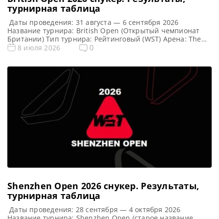
турнирная таблица
Даты проведения: 31 августа — 6 сентября 2026
Название турнира: British Open (Открытый чемпионат
Британии) Тип турнира: Рейтинговый (WST) Арена: The
Centaur Место проведения (населенный пункт, город,
0
8 июля 2026
страна): Челтнем, Англия, Великобритания Победитель
предыдущего турнира: Шон Мерфи Победитель этого
турнира: Примечание: Особенность формата: после
каждого раунда проходит случайная жеребьевка (пары
игроков формируются случайным образом)!!! Турнирная
[…]
Shenzhen Open 2026 cнукер. Результаты,
турнирная таблица
Даты проведения: 28 сентября — 4 октября 2026
Название турнира: Shenzhen Open (старое название