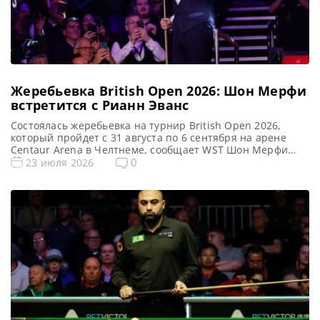
Жеребьевка British Open 2026: Шон Мерфи
встретится с Рианн Эванс
Состоялась жеребьевка на турнир British Open 2026,
который пройдет с 31 августа по 6 сентября на арене
Centaur Arena в Челтнеме, сообщает WST Шон Мерфи
начинает свою защиту титула на турнире British Open
0
23 июля 2026
2026 по снукеру в Челтнеме, где его соперником станет
Рианн Эванс. Год назад Мерфи одержал победу над
Энтони Макгиллом в решающем поединке […]