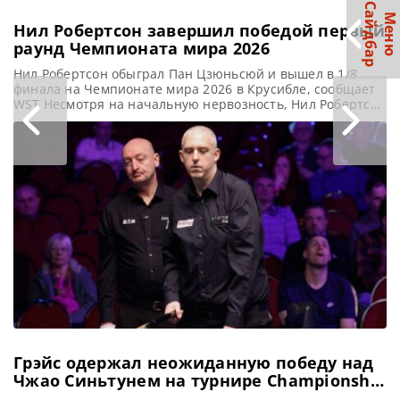
С
р
М
е
н
ю
а
й
д
б
а
Нил Робертсон завершил победой первый
раунд Чемпионата мира 2026
Нил Робертсон обыграл Пан Цзюньсюй и вышел в 1/8
финала на Чемпионате мира 2026 в Крусибле, сообщает
WST Несмотря на начальную нервозность, Нил Робертсон
смог взять верх над со счетом 10-6 Пан Цзюньсюем в 1/16
финала Чемпионата мира по снукеру. Австралиец,
преодолев сильное волнение, показал уверенную игру,
оторвавшись от соперника на несколько очков. В первой
Грэйс одержал неожиданную победу над
Чжао Синьтунем на турнире Championship
League 2026