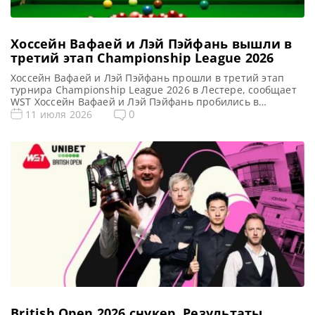
Хоссейн Вафаей и Лэй Пэйфань вышли в
третий этап Championship League 2026
Хоссейн Вафаей и Лэй Пэйфань прошли в третий этап
турнира Championship League 2026 в Лестере, сообщает
WST Хоссейн Вафаей и Лэй Пэйфань пробились в
решающий этап турнира Championship League 2026 в
0
11 июля 2026
Лестере. Спортсмены успешно возглавили свои группы в
пятницу, тем самым обеспечив себе участие в третьем и
заключительном этапе турнира. К ним присоединятся
еще шесть […]
British Open 2026 cнукер. Результаты,