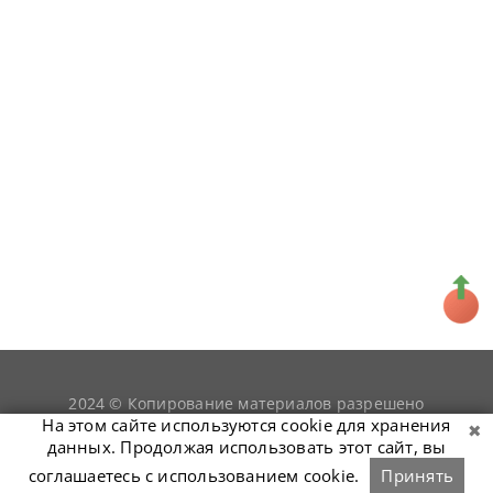
2024 © Копирование материалов разрешено
snookerist.ru
только при условии гиперссылки на
На этом сайте используются cookie для хранения
данных. Продолжая использовать этот сайт, вы
соглашаетесь с использованием cookie.
Принять