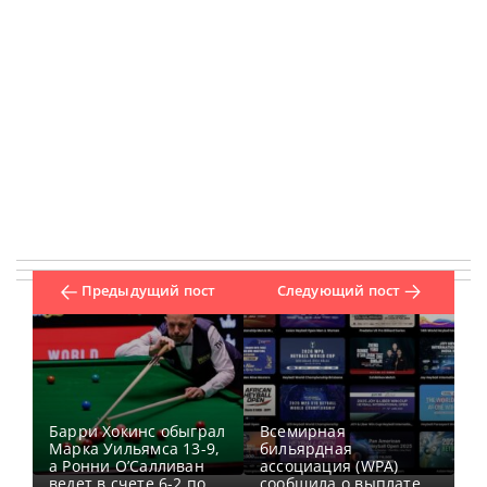
Предыдущий пост
Следующий пост
Барри Хокинс обыграл
Всемирная
Марка Уильямса 13-9,
бильярдная
а Ронни О’Салливан
ассоциация (WPA)
ведет в счете 6-2 по
сообщила о выплате