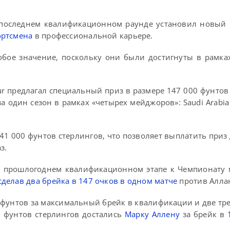
едпоследнем квалификационном раунде установил новый 
ортсмена
в профессиональной карьере.
бое значение, поскольку они были достигнуты в рамка
ur предлагал специальный приз в размере 147 000 фунтов
за один сезон в рамках «четырех мейджоров»: Saudi Arabia
1 000 фунтов стерлингов, что позволяет выплатить приз д
з.
 прошлогоднем квалификационном этапе к Чемпионату 
сделав два брейка в 147 очков в одном матче
против Аллан
 фунтов за максимальный брейк в квалификации и две тре
0 фунтов стерлингов достались
Марку Аллену
за брейк в