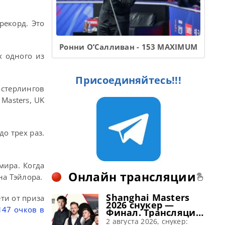
рекорд. Это
Ронни О’Салливан - 153 MAXIMUM
х одного из
Присоединяйтесь!!!
 стерлингов
 Masters, UK
о трех раз.
мира. Когда
Онлайн трансляции
а Тэйлора.
Shanghai Masters
ти от приза
2026 снукер —
147 очков в
Финал. Трансляции
расписание
2 августа 2026, снукер: