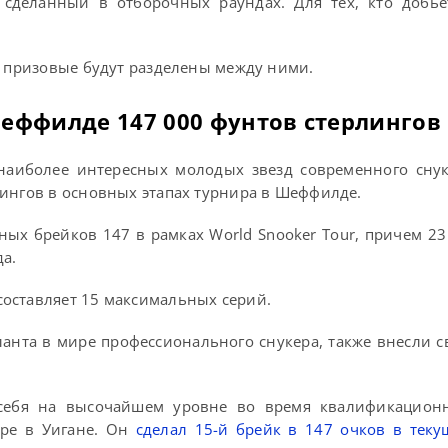
сделанный в отборочных раундах. Для тех, кто добье
, призовые будут разделены между ними.
Шеффилде 147 000 фунтов стерлингов
наиболее интересных молодых звезд современного снук
лингов в основных этапах турнира в Шеффилде.
ных брейков 147 в рамках World Snooker Tour, причем 23
а.
оставляет 15 максимальных серий.
анта в мире профессионального снукера, также внесли с
себя на высочайшем уровне во время квалификацион
бре в Уигане. Он
сделал 15-й брейк в 147 очков в теку