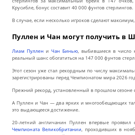
стерлингов за максимальный брейк в 147 очков, 
Крусибле, бонус составит 40 000 фунтов стерлингов.
В случае, если несколько игроков сделают максимум
Пуллен и Чан могут получить в 
Лиам Пуллен
и
Чан Бинью
, выбившиеся в число 
реальный шанс обогатиться на 147 000 фунтов стер
Этот сезон уже стал рекордным по числу максималь
зарегистрированы перед Чемпионатом мира 2026 год
Прежний рекорд, установленный в прошлом сезоне с
А Пуллен и Чан — два ярких и многообещающих тал
это выдающееся достижение.
20-летний англичанин Пуллен впервые проявил 
Чемпионата Великобритании
, проходивших в ноя