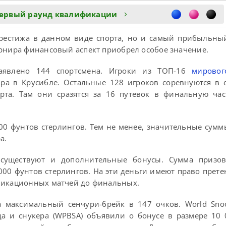
первый раунд квалификации
рестижа в данном виде спорта, но и самый прибыльны
урнира финансовый аспект приобрел особое значение.
явлено 144 спортсмена. Игроки из ТОП-16
мировог
ра в Крусибле. Остальные 128 игроков соревнуются в
рта. Там они сразятся за 16 путевок в финальную час
000 фунтов стерлингов. Тем не менее, значительные сум
а.
существуют и дополнительные бонусы. Сумма призов
000 фунтов стерлингов. На эти деньги имеют право прете
ификационных матчей до финальных.
 максимальный сенчури-брейк в 147 очков. World Sno
а и снукера (WPBSA) объявили о бонусе в размере 10