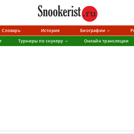
Словарь
История
Биографии
Р
г
Турниры по снукеру
Онлайн трансляции