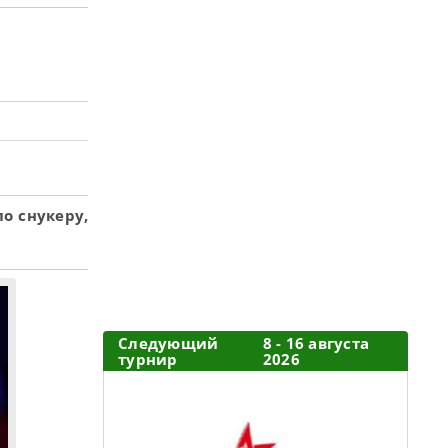
о снукеру,
Следующий
8 - 16 августа
турнир
2026