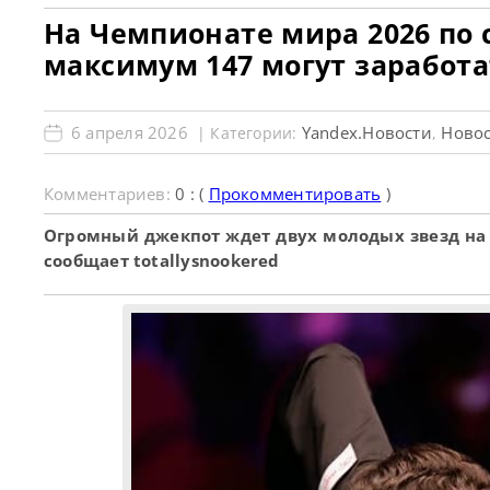
На Чемпионате мира 2026 по 
максимум 147 могут заработа
6 апреля 2026
Yandex.Новости
Новос
| Категории:
,
Комментариев:
0 : (
Прокомментировать
)
Огромный джекпот ждет двух молодых звезд на 
сообщает totallysnookered