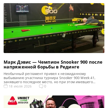
Марк Дэвис — Чемпион Snooker 900 после
напряженной борьбы в Рединге
Необычный регламент привел к неожиданному
выбыванию участника турнира Snooker 900 Week 41,
занявшего последнее место, но при этом имевшего
наибольшее число побед, сообщает totallysnookered
0
18 июля 2026
Бывший Чемпион мира среди ветеранов и по 6 красным
Марк Дэвис выиграл еженедельный турнир Snooker 900.
Однако этот турнир запомнился своим странным
завершением группового этапа, когда все пять
участников набрали одинаковое […]