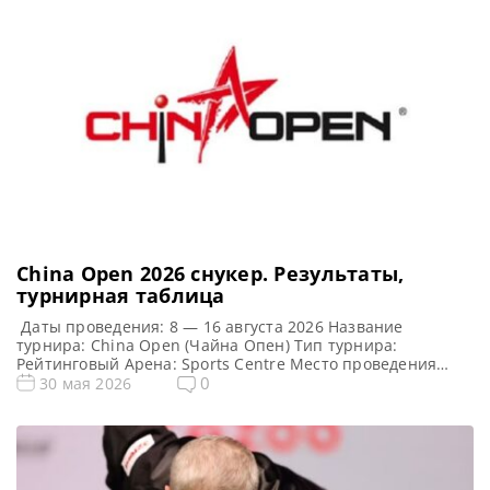
Чэньчжи успешно преодолели финал квалификационного
турнира Q School 2 2026 в Лестере, завоевав право
выступать в профессиональном […]
China Open 2026 cнукер. Результаты,
турнирная таблица
Даты проведения: 8 — 16 августа 2026 Название
турнира: China Open (Чайна Опен) Тип турнира:
Рейтинговый Арена: Sports Centre Место проведения
(населенный пункт, город, страна): Тайюань
0
30 мая 2026
административный центр провинции Шаньси, Китай
(КНР). Победитель этого турнира: Победитель
предыдущего турнира: Нил Робертсон (2019) Турнирная
таблица China Open 2026: Чайна Опен 2026 cнукер —
турнирная сетка рейтингового […]