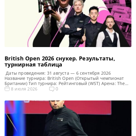
British Open 2026 cнукер. Результаты,
турнирная таблица
Даты проведения: 31 августа — 6 сентября 2026
Название турнира: British Open (Открытый чемпионат
Британии) Тип турнира: Рейтинговый (WST) Арена: The
Centaur Место проведения (населенный пункт, город,
0
8 июля 2026
страна): Челтнем, Англия, Великобритания Победитель
предыдущего турнира: Шон Мерфи Победитель этого
турнира: Примечание: Особенность формата: после
каждого раунда проходит случайная жеребьевка (пары
игроков формируются случайным образом)!!! Турнирная
[…]