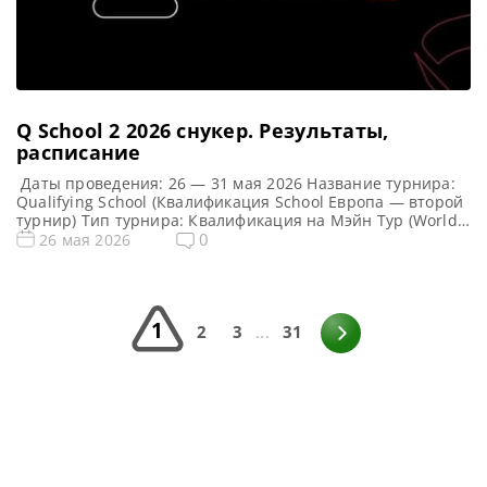
Q School 2 2026 cнукер. Результаты,
расписание
Даты проведения: 26 — 31 мая 2026 Название турнира:
Qualifying School (Квалификация School Европа — второй
турнир) Тип турнира: Квалификация на Мэйн Тур (World
Snooker Tour) Арена: Mattioli Arena Место проведения
0
26 мая 2026
(населенный пункт, город, страна): Лестер, Англия
Победители этого турнира: Примечание: Всего будет
разыграно восемь карт World Snooker Tour, а финалисты
(ПОБЕДИТЕЛИ) каждого из […]
1
2
3
...
31