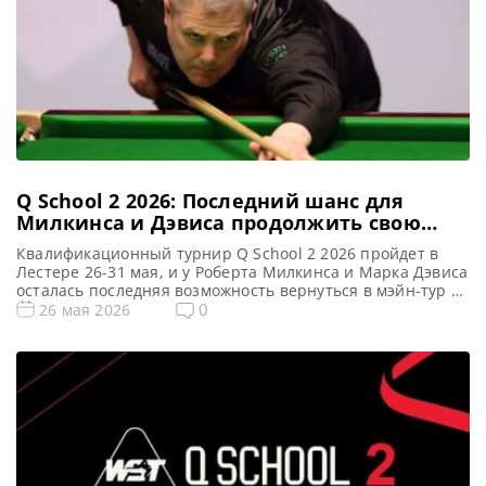
Q School 2 2026: Последний шанс для
Милкинса и Дэвиса продолжить свою
карьеру в профессиональном снукере
Квалификационный турнир Q School 2 2026 пройдет в
Лестере 26-31 мая, и у Роберта Милкинса и Марка Дэвиса
осталась последняя возможность вернуться в мэйн-тур в
следующем сезоне, сообщает totallysnookered Второй и
0
26 мая 2026
заключительный этап UK Q School 2026 стартует во
вторник на Mattioli Arena в Лестере. Этот турнир,
являющийся последней возможностью для снукеристов
получить профессиональный статус […]