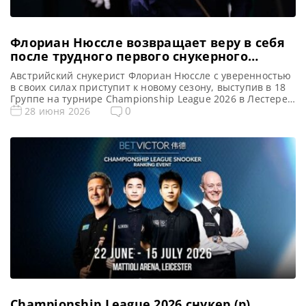
Флориан Нюссле возвращает веру в себя
после трудного первого снукерного
сезона
Австрийский снукерист Флориан Нюссле с уверенностью
в своих силах приступит к новому сезону, выступив в 18
Группе на турнире Championship League 2026 в Лестере,
сообщает WST Флориан Нюссле признает, что прошлый
0
28 июня 2026
сезон стал для него «самым трудным периодом в жизни».
Но он полон решимости использовать полученный опыт
для улучшения своей снукерной карьеры в предстоящем
сезоне. […]
Championship League 2026 снукер (р).