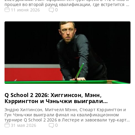
прошел во второй раунд квалификации, где встретится с
Луисом Хиткотом, сообщает WST Джимми Уайт начал
0
11 июня 2026
свой 47-й профессиональной сезон карьеры с
впечатляющей игры, одержав уверенную победу над
Шоном О’Салливаном со счетом 6-2 в первом раунде
квалификации China Open […]
Q School 2 2026: Хиггинсон, Мэнн,
Кэррингтон и Чэньчжи выиграли
двухлетние тур-карты
Эндрю Хиггинсон, Митчелл Мэнн, Стюарт Кэррингтон и
Гун Чэньчжи выиграли финал на квалификационном
турнире Q School 2 2026 в Лестере и завоевали тур-карты
на сезоны 2026-27 и 2027-28, сообщает WST Эндрю
0
31 мая 2026
Хиггинсон, Митчелл Мэнн, Стюарт Кэррингтон и Гун