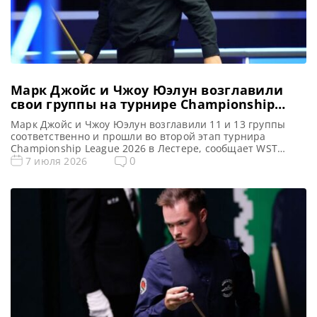
Марк Джойс и Чжоу Юэлун возглавили
свои группы на турнире Championship
League 2026
Марк Джойс и Чжоу Юэлун возглавили 11 и 13 группы
соответственно и прошли во второй этап турнира
Championship League 2026 в Лестере, сообщает WST
Британский снукерист Марк Джойс продемонстрировал
0
7 июля 2026
впечатляющее выступление в 11-й Группе Championship
League 2026, что позволило ему пройти в следующий
этап турнира в Лестере. Джойс, выступающий в статусе
любителя после сезона 2023-2024, […]