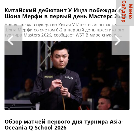
С
р
М
е
н
ю
а
й
д
б
а
Китайский дебютант У Ицзэ побеждает
Шона Мерфи в первый день Мастерс 2026
Новая звезда снукера из Китая У Ицзэ выигрывает у
Шона Мерфи со счетом 6-2 в первый день престижного
турнира Masters 2026, сообщает WST В мире снукера
зажглась новая звезда: У Ицзэ из Китая триумфально
заявил о себе на турнире Masters (Мастерс). Его дебют на
арене Alexandra Palace ознаменовался впечатляющей
победой над Шоном Мерфи со счётом
Обзор матчей первого дня турнира Asia-
Oceania Q School 2026