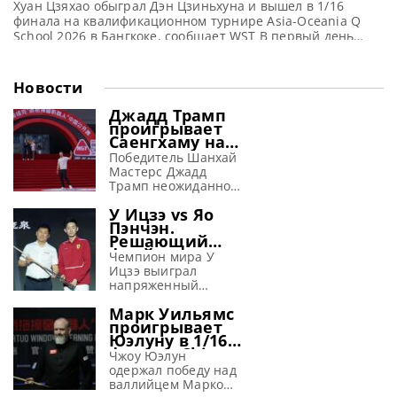
Хуан Цзяхао обыграл Дэн Цзиньхуна и вышел в 1/16
финала на квалификационном турнире Asia-Oceania Q
School 2026 в Бангкоке, сообщает WST В первый день
турнира Asia-Oceania Q School 2026, проходящего в
Бангкоке, Таиланд, Хуан Цзяхао одержал победу над Дэн
Цзиньхуном со счетом 4-2, продемонстрировав три
Новости
сенчури-брейка. На протяжении следующих десяти дней
в клубе Kiatthada Billiards
Джадд Трамп
проигрывает
Саенгхаму на
турнире в
Победитель Шанхай
Тайюане
Мастерс Джадд
(видео)
Трамп неожиданно
потерпел
У Ицзэ vs Яо
поражение от
Пэнчэн.
Ноппона Саенгхама
Решающий
со счетом 3-6 в 1/16
фрейм матча
финала на турнире
Чемпион мира У
1/16 финала
China Open 2026 в
Ицзэ выиграл
China Open
Тайюане Первый
напряженный
2026 (видео)
номер в мировом
решающий фрейм у
Марк Уильямс
рейтинге Джадд
Яо Пэнчэна со
проигрывает
Трамп проиграл
счетом 6-5 и
Юэлуну в 1/16
тайцу Ноппону
завоевал место в 1/8
финала China
Саенгхаму со счетом
финала на турнире
Чжоу Юэлун
Open 2026
3-6 в 1/16 финала
China Open 2026 в
одержал победу над
(видео)
China Open 2026.
Тайюане
валлийцем Марком