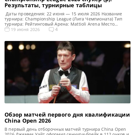
Результаты, турнирные таблицы
Даты проведения: 22 июня — 15 июля 2026 Название
турнира: Championship League (Лига Чемпионата) Тип
турнира: Рейтинговый Арена: Mattioli Arena Место
проведения (населенный пункт, город, страна): Лестер,
4
19 июня 2026
Англия Победитель этого турнира: Джек Джонс
Победитель предыдущего турнира: Стивен Магуайр
Формат Лиги Чемпионов 2026 (рейтинговый) Подробный
формат Championship League Турнир разделен на три
этапа, при этом […]
Обзор матчей первого дня квалификации
China Open 2026
В первый день отборочных матчей турнира China Open
2026 Джимми Уайт оформил сенчури-брейк в 112 очков и