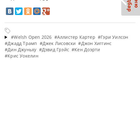
С
р
М
е
н
ю
а
й
д
б
а
#Welsh Open 2026
#Аллистер Картер
#Гэри Уилсон
#Джадд Трамп
#Джек Лисовски
#Джон Хиггинс
#Дин Джуньху
#Дэвид Грэйс
#Кен Доэрти
#Крис Уокелин