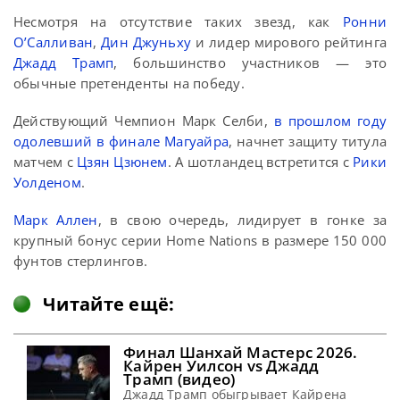
Несмотря на отсутствие таких звезд, как
Ронни
О’Салливан
,
Дин Джуньху
и лидер мирового рейтинга
Джадд Трамп
, большинство участников — это
обычные претенденты на победу.
Действующий Чемпион Марк Селби,
в прошлом году
одолевший в финале Магуайра
, начнет защиту титула
матчем с
Цзян Цзюнем
. А шотландец встретится с
Рики
Уолденом
.
Марк Аллен
, в свою очередь, лидирует в гонке за
крупный бонус серии Home Nations в размере 150 000
фунтов стерлингов.
Читайте ещё:
Финал Шанхай Мастерс 2026.
Кайрен Уилсон vs Джадд
Трамп (видео)
Джадд Трамп обыгрывает Кайрена