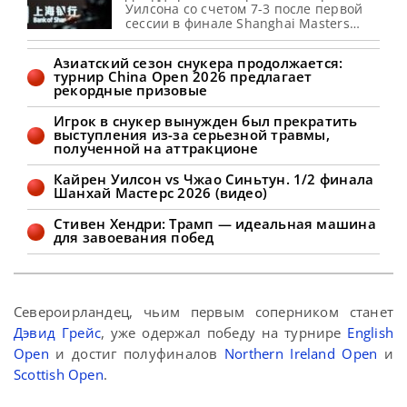
Уилсона со счетом 7-3 после первой
сессии в финале Shanghai Masters
2026 Кайрен Уилсон уступает Джадду
Трампу со счетом 3-7 после первой
Азиатский сезон снукера продолжается:
сессии в финале Шанхай Мастерс
турнир China Open 2026 предлагает
2026. Уилсон выиграл стартовый
рекордные призовые
фрейм и открыл счет 1-0. Затем
бристолец вышел вперед с
Игрок в снукер вынужден был прекратить
преимуществом 3-1 благодаря
выступления из-за серьезной травмы,
брейкам в 73 и 62 очка. Воин
полученной на аттракционе
Кайрен Уилсон vs Чжао Синьтун. 1/2 финала
Шанхай Мастерс 2026 (видео)
Стивен Хендри: Трамп — идеальная машина
для завоевания побед
Североирландец, чьим первым соперником станет
Дэвид Грейс
, уже одержал победу на турнире
English
Open
и достиг полуфиналов
Northern Ireland Open
и
Scottish Open
.