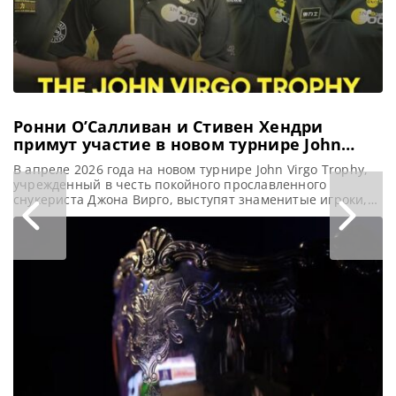
Чемпионом
Кайреном Уилсоном
и одержал
уверенную
Ронни О’Салливан и Стивен Хендри
примут участие в новом турнире John
Virgo Trophy
В апреле 2026 года на новом турнире John Virgo Trophy,
учрежденный в честь покойного прославленного
снукериста Джона Вирго, выступят знаменитые игроки,
включая Ронни О’Салливана и Стивена Хендри, сообщает
totallysnookered Весной 2026 года состоится новый
снукерный турнир John Virgo Trophy, посвященный
памяти выдающегося Джона Вирго. В турнире примут
участие четыре легенды спорта. Мировое снукерное
сообщество до