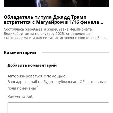
Обладатель титула Джадд Трамп
встретится с Магуайром в 1/16 финала
Чемпионата Великобритании
Состоялась жеребьевка жеребьевка Чемпионата
Великобритании по снукеру 2025, определившая
стартовые матчи для ведущих игроков в Йорке, сообщает
totallysnookered Действующий Чемпион Джадд Трамп в
первом раунде встретится с победителем 2004 года
Стивеном Магуайром на арене Barbican Centre в Йорке. В
Комментарии
четверг прошла жеребьевка финальной стадии этого
турнира с призовым фондом в 1,2 миллиона фунтов
стерлингов. В
Добавить комментарий
Авторизироваться с помощью:
Ваш адрес email не будет опубликован. Обязательные
*
поля помечены
Комментарий: