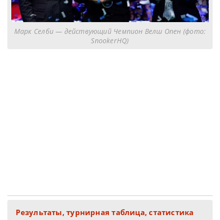
Марк Селби — действующий Чемпион Велш Опен (фото:
SnookerHQ)
Результаты, турнирная таблица, статистика