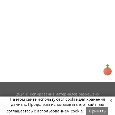
2024 © Копирование материалов разрешено
snookerist.ru
только при условии гиперссылки на
На этом сайте используются cookie для хранения
данных. Продолжая использовать этот сайт, вы
соглашаетесь с использованием cookie.
Принять