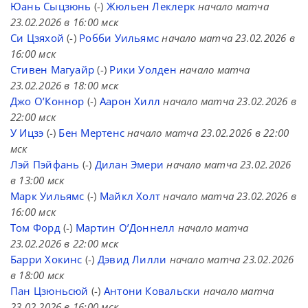
Юань Сыцзюнь
(-)
Жюльен Леклерк
начало матча
23.02.2026 в 16:00 мск
Си Цзяхой
(-)
Робби Уильямс
начало матча 23.02.2026 в
16:00 мск
Стивен Магуайр
(-)
Рики Уолден
начало матча
23.02.2026 в 18:00 мск
Джо О’Коннор
(-)
Аарон Хилл
начало матча 23.02.2026 в
22:00 мск
У Ицзэ
(-)
Бен Мертенс
начало матча 23.02.2026 в 22:00
мск
Лэй Пэйфань
(-)
Дилан Эмери
начало матча 23.02.2026
в 13:00 мск
Марк Уильямс
(-)
Майкл Холт
начало матча 23.02.2026 в
16:00 мск
Том Форд
(-)
Мартин О’Доннелл
начало матча
23.02.2026 в 22:00 мск
Барри Хокинс
(-)
Дэвид Лилли
начало матча 23.02.2026
в 18:00 мск
Пан Цзюньсюй
(-)
Антони Ковальски
начало матча
23.02.2026 в 16:00 мск