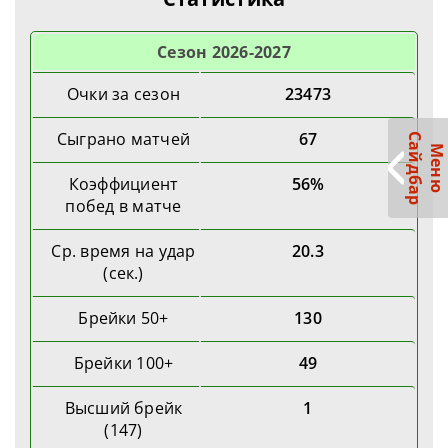
Cезон 2026-2027
Очки за сезон
23473
Сыграно матчей
67
С
р
М
е
н
ю
а
й
д
б
а
Коэффициент
56%
побед в матче
Ср. время на удар
20.3
(сек.)
Брейки 50+
130
Брейки 100+
49
Высший брейк
1
(147)