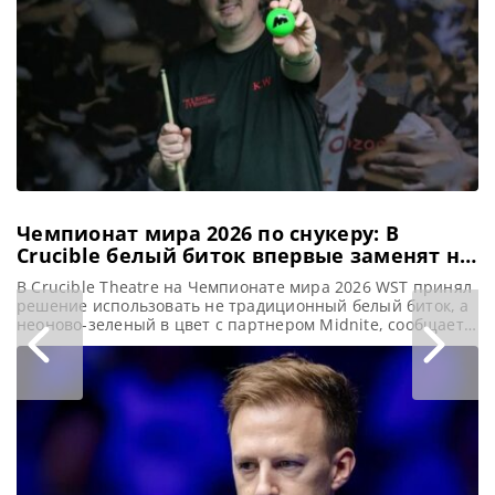
посещения
аттракциона.
Спортсмен,
занимающий 74-е
место в мировом
рейтинге,
продемонстрировал
многообещающие
Чемпионат мира 2026 по снукеру: В
Crucible белый биток впервые заменят на
неоново-зеленый
В Crucible Theatre на Чемпионате мира 2026 WST принял
решение использовать не традиционный белый биток, а
неоново-зеленый в цвет с партнером Midnite, сообщает
WST На Чемпионате мира по снукеру 2026, который
пройдет в Crucible, произойдет значительное
изменение: традиционный белый биток будет заменен на
неоново-зеленый. Это нововведение является частью
партнерства с Midnite, британским партнером турнира
по