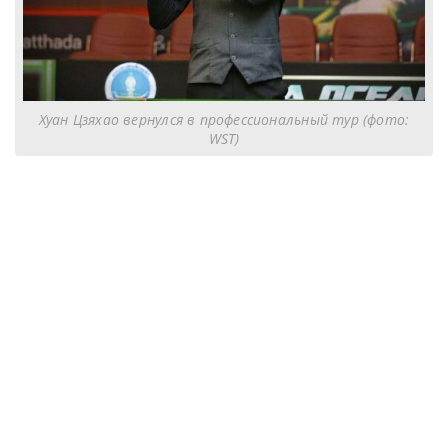
Хуан Цзяхао вернулся в профессиональный тур (фото:
WST)