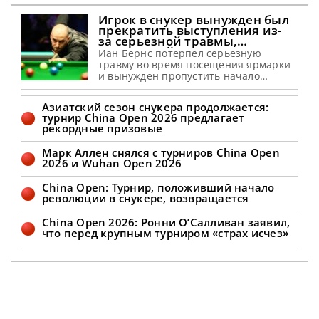
Игрок в снукер вынужден был
прекратить выступления из-
за серьезной травмы,
полученной на аттракционе
Иан Бернс потерпел серьезную
травму во время посещения ярмарки
и вынужден пропустить начало
снукерного сезона 2026-27, сообщает
metrouk Иан Бернс провел две недели
Азиатский сезон снукера продолжается:
в постельном режиме и был вынужден
турнир China Open 2026 предлагает
отказаться от участия в ряде
рекордные призовые
ключевых турниров после того, как
получил травму спины во время
Марк Аллен снялся с турниров China Open
посещения аттракциона. Спортсмен,
2026 и Wuhan Open 2026
занимающий 74-е место в мировом
рейтинге, продемонстрировал
China Open: Турнир, положивший начало
многообещающие
революции в снукере, возвращается
China Open 2026: Ронни О’Салливан заявил,
что перед крупным турниром «страх исчез»