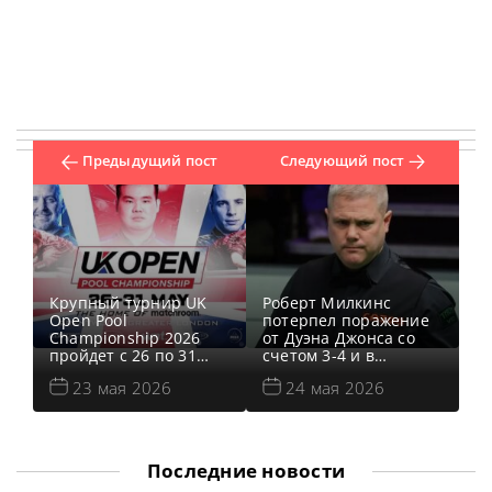
Предыдущий пост
Следующий пост
Крупный турнир UK
Роберт Милкинс
Open Pool
потерпел поражение
Championship 2026
от Дуэна Джонса со
пройдет с 26 по 31
счетом 3-4 и в
мая в Эссексе с
третьем раунде
23 мая 2026
24 мая 2026
участием Стюарта
отборочного турнира
Бинхэма и Криса
Q School 1 2026 в
Уокелина, сообщает
Лестере, сообщает
matchroompool
WST После досадного
Определен состав
поражения от Дуэна
Последние новости
участников UK Open
Джонса со счетом 3-4