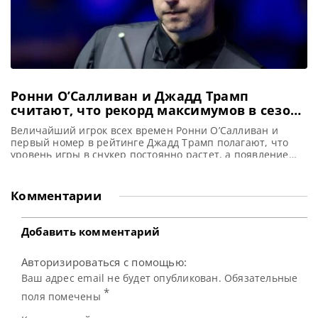
Ронни О’Салливан и Джадд Трамп
считают, что рекорд максимумов в сезоне
скоро будет побит
Величайший игрок всех времен Ронни О’Салливан и
первый номер в рейтинге Джадд Трамп полагают, что
уровень игры в снукер постоянно растет, а появление
новых талантов неминуемо приведет к установлению
нового, более высокого рекорда по количеству
максимальных брейков в 147 очков в одном сезоне,
Комментарии
сообщает metrouk Во вторник фанаты снукера увидели
12-й и 13-й максимальные брейки
Добавить комментарий
Авторизироваться с помощью:
Ваш адрес email не будет опубликован. Обязательные
*
поля помечены