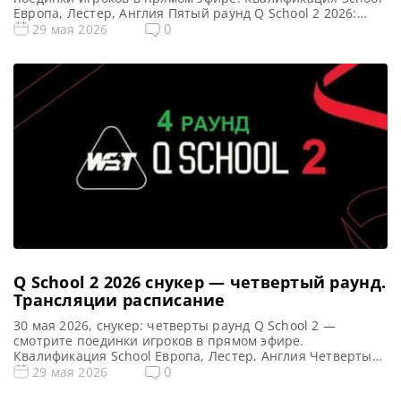
Европа, Лестер, Англия Пятый раунд Q School 2 2026:
снукер — расписание прямых трансляций Матчи Q
0
29 мая 2026
School 2 2026 (Live) Смотреть сегодня прямые трансляции
пятого раунда Q School 2 по снукеру вы можете на WST
Play и […]
Q School 2 2026 снукер — четвертый раунд.
Трансляции расписание
30 мая 2026, снукер: четверты раунд Q School 2 —
смотрите поединки игроков в прямом эфире.
Квалификация School Европа, Лестер, Англия Четвертый
раунд Q School 2 2026: снукер — расписание прямых
0
29 мая 2026
трансляций Матчи Q School 2 2026 (Live) Смотреть