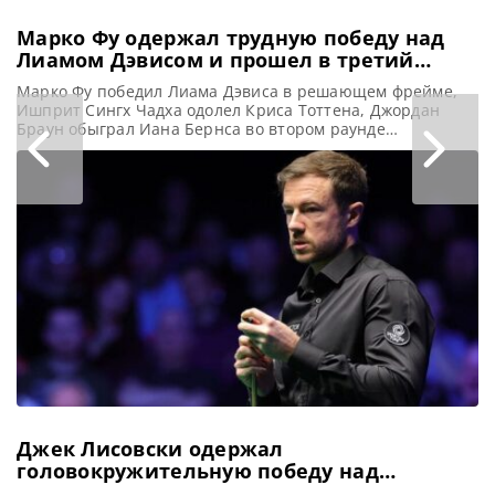
Марко Фу одержал трудную победу над
Лиамом Дэвисом и прошел в третий
квалификационный раунд Чемпионата
Марко Фу победил Лиама Дэвиса в решающем фрейме,
мира 2026
Ишприт Сингх Чадха одолел Криса Тоттена, Джордан
Браун обыграл Иана Бернса во втором раунде
квалификации на Чемпионате мира 2026 по снукеру,
сообщает WST Гонконгский снукерист Марко Фу вырвал
победу у молодого валлийца Лиама Дэвиса со счетом 10-9
во втором раунде квалификации Чемпионата мира 2026.
И сохранил надежду
Джек Лисовски одержал
головокружительную победу над
Джаддом Трампом в финале Northern