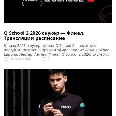
Q School 2 2026 снукер — Финал.
Трансляции расписание
31 мая 2026, снукер: финал Q School 2 — смотрите
поединки игроков в прямом эфире. Квалификация School
Европа, Лестер, Англия Финал Q School 2 2026: снукер —
расписание прямых трансляций Матчи Q School 2 2026
0
31 мая 2026
(Live) Смотреть сегодня прямые трансляции финала Q
School 2 по снукеру вы можете на WST Play и YouTube,
возможно на […]