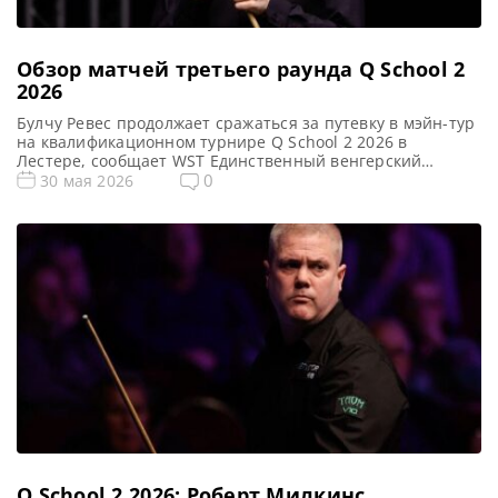
Обзор матчей третьего раунда Q School 2
2026
Булчу Ревес продолжает сражаться за путевку в мэйн-тур
на квалификационном турнире Q School 2 2026 в
Лестере, сообщает WST Единственный венгерский
профессионал за всю историю снукера Булчу Ревес
0
30 мая 2026
сохранил шансы на быстрое возвращение в мэйн-тур. Он
одержал уверенную победу над португальцем Амиром
Нардеем со счетом 4-0 на втором этапе отборочного
турнира Q School 2026, проходящего […]
Q School 2 2026: Роберт Милкинс