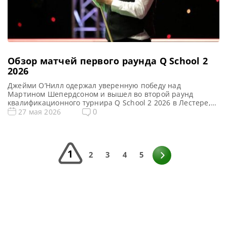
Обзор матчей первого раунда Q School 2
2026
Джейми О’Нилл одержал уверенную победу над
Мартином Шепердсоном и вышел во второй раунд
квалификационного турнира Q School 2 2026 в Лестере,
сообщает totallysnookered После неудачного выступления
0
27 мая 2026
в финале первого этапа Джейми О’Нилл уверенно
реабилитировался, разгромив Мартина Шепердсона со
счетом 4-0 на втором этапе Q School 2 2026 в Лестере.
Бывший профессионал О’Нил в понедельник уступил […]
1
2
3
4
5