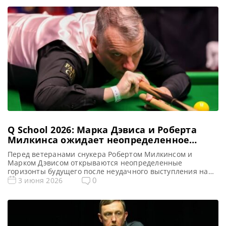
Q School 2026: Марка Дэвиса и Роберта
Милкинса ожидает неопределенное
будущее в профессиональном снукере
Перед ветеранами снукера Робертом Милкинсом и
Марком Дэвисом открываются неопределенные
горизонты будущего после неудачного выступления на
квалификационном турнире Q School 2026 в Лестере,
0
3 июня 2026
сообщает totallysnookered Марк Дэвис и Роберт Милкинс,
двое из самых опытных профессионалов в мире снукера,
оказались в неясном положении относительно своей
дальнейшей карьеры после неудачных выступлений на
турнире Q School 2026 в […]