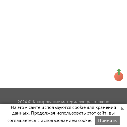
2024 © Копирование материалов разрешено
snookerist.ru
только при условии гиперссылки на
На этом сайте используются cookie для хранения
данных. Продолжая использовать этот сайт, вы
соглашаетесь с использованием cookie.
Принять