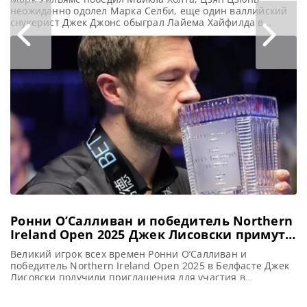
неожиданно одолел Марка Селби, еще один валлийский
снукерист Джек Джонс обыграл Лайема Хайфилда в
дневной сессии первого раунда турнира Welsh Open
2026, сообщает WST Марк Уильямс в последний раз
становился победителем домашнего турнира Welsh Open
еще в другом столетии. Но в 2026 году валлиец
продемонстрировал уверенный старт в
Ронни О’Салливан и победитель Northern
Ireland Open 2025 Джек Лисовски примут
участие в престижном турнире Чемпион
Великий игрок всех времен Ронни О’Салливан и
чемпионов 2025
победитель Northern Ireland Open 2025 в Белфасте Джек
Лисовски получили приглашения для участия в
престижном турнире Champion of Champions 2025,
сообщает SnookerHQ В прошлое воскресенье завершился