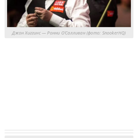
Джон Хиггинс — Ронни О’Салливан (фото: SnookerHQ)