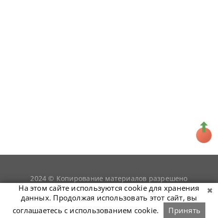
2024 © Копирование материалов разрешено
snookerist.ru
только при условии гиперссылки на
На этом сайте используются cookie для хранения
данных. Продолжая использовать этот сайт, вы
соглашаетесь с использованием cookie.
Принять