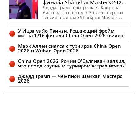
финала Shanghai Masters 2026
(видео)
Джадд Трамп обыгрывает Кайрена
Уилсона со счетом 7-3 после первой
сессии в финале Shanghai Masters
2026 Джадд Трамп ведет в счете 7-3 по
результатам начальной сессии в
У Ицзэ vs Яо Пэнчэн. Решающий фрейм
финале Шанхай Мастерс 2026 против
матча 1/16 финала China Open 2026 (видео)
Кайрена Уилсона. Джадд сделал
брейки в 73, 62, 67, 55 и 82 очка,
Марк Аллен снялся с турниров China Open
выиграв первую сессию у Кайрена
2026 и Wuhan Open 2026
Уилсона с преимуществом 7-3.
Соперники
China Open 2026: Ронни О’Салливан заявил,
что перед крупным турниром «страх исчез»
Джадд Трамп — Чемпион Шанхай Мастерс
2026