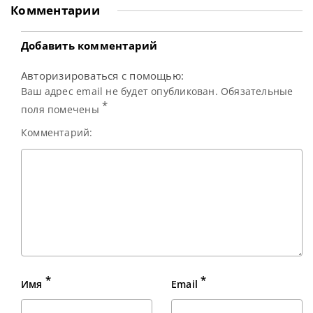
рейтинговый турнир Northern Ireland Open 2025. А
Комментарии
значит окончательно сформирован список участников
предстоящего турнира Champion of Champions 2025
(Чемпион чемпионов). Этот престижный
Добавить комментарий
Авторизироваться с помощью:
Ваш адрес email не будет опубликован. Обязательные
*
поля помечены
Комментарий:
*
*
Имя
Email