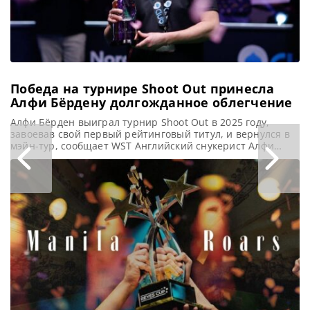
рейтинге,
продемонстрировал
многообещающие
Победа на турнире Shoot Out принесла
Алфи Бёрдену долгожданное облегчение
Алфи Бёрден выиграл турнир Shoot Out в 2025 году,
завоевав свой первый рейтинговый титул, и вернулся в
мэйн-тур, сообщает WST Английский снукерист Алфи
Бёрден пережил поистине знаковый момент в прошлом
сезоне, одержав свой первый рейтинговый титул на
турнире Shoot Out. Это достижение стало кульминацией
30-ти летней профессиональной карьеры. Более того, эта
победа открыла для бывшего