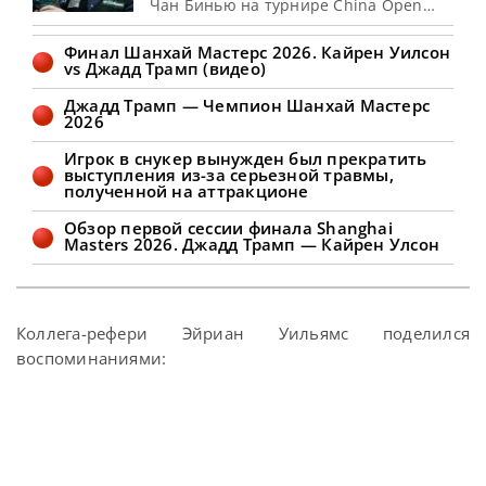
Чан Бинью на турнире China Open
2026 с 8 по 16 августа 2026 года в
Тайюане, сообщает totallysnookered
Финал Шанхай Мастерс 2026. Кайрен Уилсон
Новый профессиональный сезон
vs Джадд Трамп (видео)
снукера набирает обороты. А лучшие
звезды этого вида спорта остаются на
Джадд Трамп — Чемпион Шанхай Мастерс
Дальнем Востоке, чтобы принять
2026
участие в турнире China Open 2026.
После двух квалификационных
Игрок в снукер вынужден был прекратить
раундов
выступления из-за серьезной травмы,
полученной на аттракционе
Обзор первой сессии финала Shanghai
Masters 2026. Джадд Трамп — Кайрен Улсон
Коллега-рефери Эйриан Уильямс поделился
воспоминаниями: