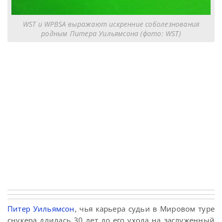
WST и WPBSA выражают искренние соболезнования
родным Питера Уильямсона (фото: WST)
Питер Уильямсон
, чья карьера судьи в Мировом туре
снукера длилась 30 лет до его ухода на заслуженный