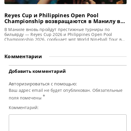
Reyes Cup и Philippines Open Pool
Championship возвращаются в Манилу в
2026 году
В Маниле вновь пройдут престижные турниры по
бильярду — Reyes Cup 2026 и Philippines Open Pool
Championship 2026, сообщает wnt World Nineball Tour в
партнерстве с Puyat Sports с радостью подтверждает, что
Reyes Cup и Philippines Open Pool Championship вернутся
в Манилу в октябре 2026 года. Зрителей ожидает девять
Комментарии
дней захватывающих бильярдных баталий мирового
уровня,
Добавить комментарий
Авторизироваться с помощью:
Ваш адрес email не будет опубликован. Обязательные
*
поля помечены
Комментарий: