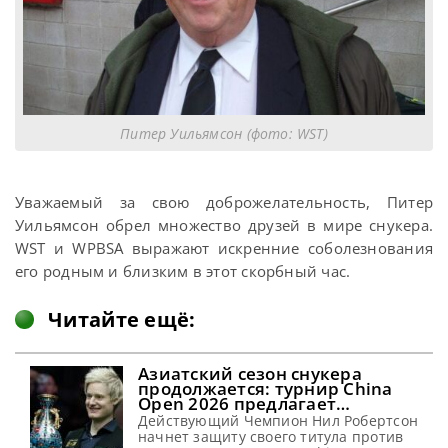
Питер Уильямсон (фото: WST)
Уважаемый за свою доброжелательность, Питер
Уильямсон обрел множество друзей в мире снукера.
WST и WPBSA выражают искренние соболезнования
его родным и близким в этот скорбный час.
Читайте ещё:
Азиатский сезон снукера
продолжается: турнир China
Open 2026 предлагает
рекордные призовые
Действующий Чемпион Нил Робертсон
начнет защиту своего титула против