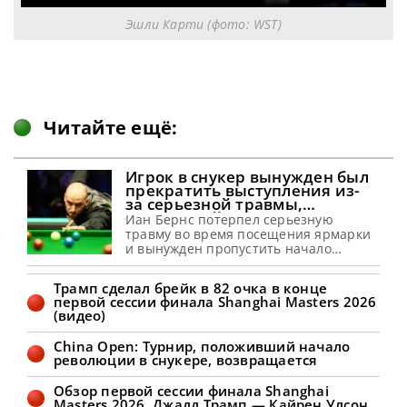
Эшли Карти (фото: WST)
Читайте ещё:
Игрок в снукер вынужден был
прекратить выступления из-
за серьезной травмы,
полученной на аттракционе
Иан Бернс потерпел серьезную
травму во время посещения ярмарки
и вынужден пропустить начало
снукерного сезона 2026-27, сообщает
metrouk Иан Бернс провел две недели
Трамп сделал брейк в 82 очка в конце
в постельном режиме и был вынужден
первой сессии финала Shanghai Masters 2026
отказаться от участия в ряде
(видео)
ключевых турниров после того, как
получил травму спины во время
China Open: Турнир, положивший начало
посещения аттракциона. Спортсмен,
революции в снукере, возвращается
занимающий 74-е место в мировом
рейтинге, продемонстрировал
Обзор первой сессии финала Shanghai
многообещающие
Masters 2026. Джадд Трамп — Кайрен Улсон