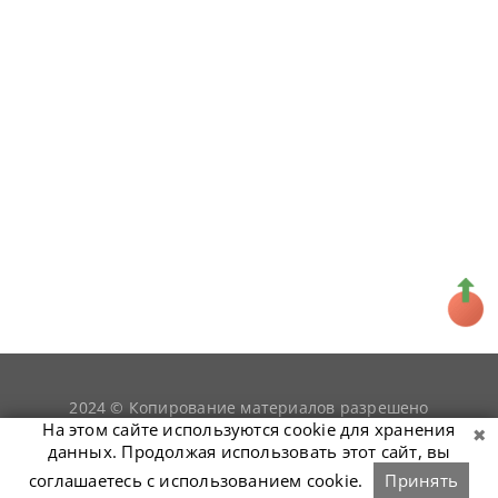
2024 © Копирование материалов разрешено
snookerist.ru
только при условии гиперссылки на
На этом сайте используются cookie для хранения
данных. Продолжая использовать этот сайт, вы
соглашаетесь с использованием cookie.
Принять