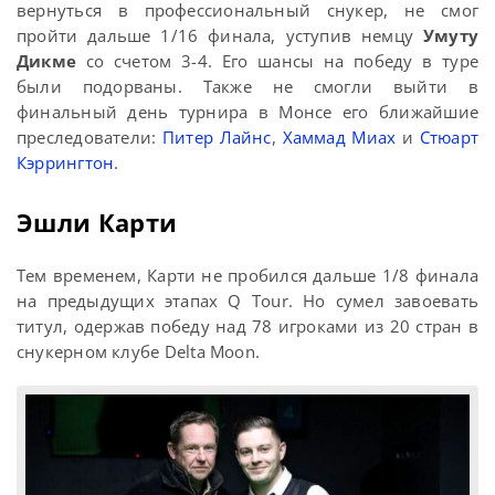
вернуться в профессиональный снукер, не смог
пройти дальше 1/16 финала, уступив немцу
Умуту
Дикме
со счетом 3-4. Его шансы на победу в туре
были подорваны. Также не смогли выйти в
финальный день турнира в Монсе его ближайшие
преследователи:
Питер Лайнс
,
Хаммад Миах
и
Стюарт
Кэррингтон
.
Эшли Карти
Тем временем, Карти не пробился дальше 1/8 финала
на предыдущих этапах Q Tour. Но сумел завоевать
титул, одержав победу над 78 игроками из 20 стран в
снукерном клубе Delta Moon.