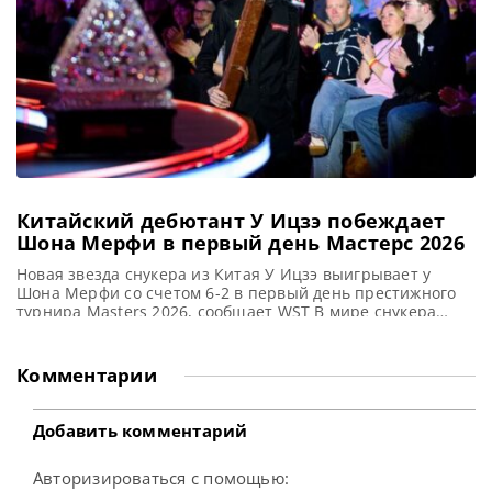
снукеру
Китайский дебютант У Ицзэ побеждает
Шона Мерфи в первый день Мастерс 2026
Новая звезда снукера из Китая У Ицзэ выигрывает у
Шона Мерфи со счетом 6-2 в первый день престижного
турнира Masters 2026, сообщает WST В мире снукера
зажглась новая звезда: У Ицзэ из Китая триумфально
заявил о себе на турнире Masters (Мастерс). Его дебют на
арене Alexandra Palace ознаменовался впечатляющей
Комментарии
победой над Шоном Мерфи со счётом
Добавить комментарий
Авторизироваться с помощью: