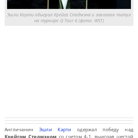
Эшли Карти обыграл Крейга Стедмэна и завоевал титул
на турнире Q Tour 6 (фото: WST)
Англичанин
Эшли Карти
одержал победу над
Крейгом Стедмэном
со счетом 4-1, выиграв шестой