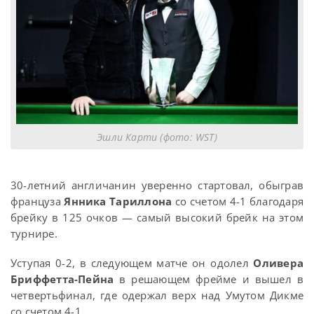
Эшли Карти (фото: WST)
30-летний англичанин уверенно стартовал, обыграв
француза
Янника Тариллона
со счетом 4-1 благодаря
брейку в 125 очков — самый высокий брейк на этом
турнире.
Уступая 0-2, в следующем матче он одолел
Оливера
Бриффетта-Пейна
в решающем фрейме и вышел в
четвертьфинал, где одержал верх над Умутом Дикме
со счетом 4-1.