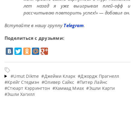
лет назад я уже выигрывал плей-офф и
рассчитываю повторить успех!» — добавил он.
Вступайте в нашу группу
Telegram
.
Поделиться с друзьями:
#Umut Dikme
#Джейми Кларк
#Джордж Прагнелл
#Крейг Стедмэн
#Оливер Сайкс
#Питер Лайнс
#Стюарт Кэррингтон
#Хаммад Миах
#Эшли Карти
#Эшли Хагилл