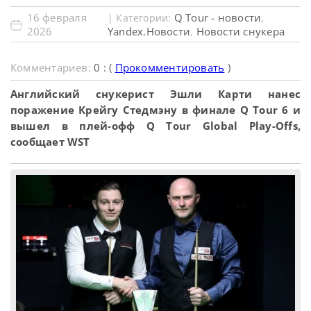
16 февраля
Q Tour - новости
| Категории:
,
2026
Yandex.Новости
Новости снукера
,
Комментариев:
0 : (
Прокомментировать
)
Английский снукерист Эшли Карти нанес
поражение Крейгу Стедмэну в финале Q Tour 6 и
вышел в плей-офф Q Tour Global Play-Offs,
сообщает WST