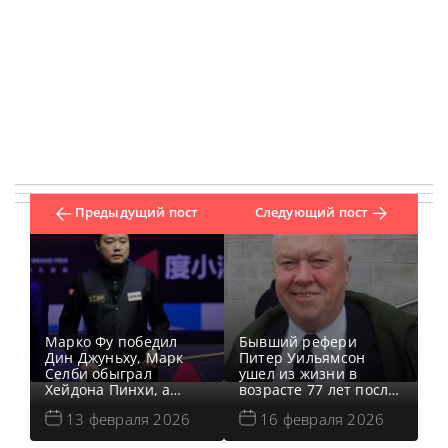
Предыдущий пост
Следующий пост
Марко Фу победил
Бывший рефери
Дин Джуньху, Марк
Питер Уильямсон
Селби обыграл
ушел из жизни в
Хейдона Пинхи, а
возрасте 77 лет после
Джек Лисовски, Стен
продолжительной
13 февраля 2026
16 февраля 2026
Муди, Чжао Ханьян и
болезни, сообщает
У Ицзэ также вышли в
WST Питер