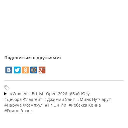
Поделиться с друзьями:
#Women's British Open 2026
#Бай Юлу
#Дебора Фладгейт
#Джимми Уайт
#Минк Нутчарут
#Наруча Фоэмпхул
#Нг Он Йи
#Ребекка Кенна
#Рианн Эванс