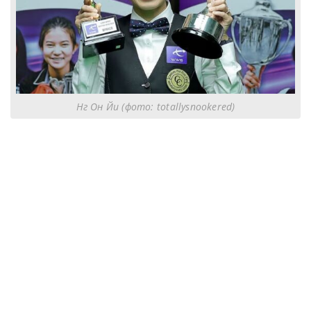
Нг Он Йи (фото: totallysnookered)