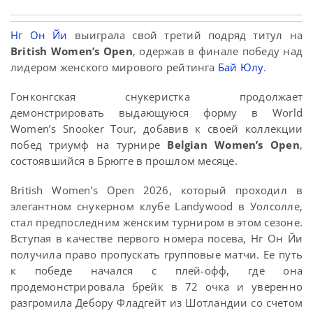
Нг Он Йи
выиграла свой третий подряд титул на
British Women’s Open
, одержав в финале победу над
лидером женского мирового рейтинга
Бай Юлу
.
Гонконгская снукеристка продолжает
демонстрировать выдающуюся форму в World
Women’s Snooker Tour, добавив к своей коллекции
побед триумф на турнире
Belgian Women’s Open
,
состоявшийся в Брюгге в прошлом месяце.
British Women’s Open 2026, который проходил в
элегантном снукерном клубе Landywood в Уолсолле,
стал предпоследним женским турниром в этом сезоне.
Вступая в качестве первого номера посева, Нг Он Йи
получила право пропускать групповые матчи. Ее путь
к победе начался с плей-офф, где она
продемонстрировала брейк в 72 очка и уверенно
разгромила Дебору Фладгейт из Шотландии со счетом