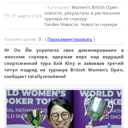
Women's British Open -
| Категории:
новости, результаты и расписание
31 марта 2026
турнира по снукеру
,
Yandex.Новости
Новости снукера
,
Комментариев:
0 : (
Прокомментировать
)
Нг Он Йи укрепила свое доминирование в
женском снукере, одержав верх над ведущей
спортсменкой тура Бай Юлу и завоевав третий
титул подряд на турнире British Women’s Open,
сообщает totallysnookered