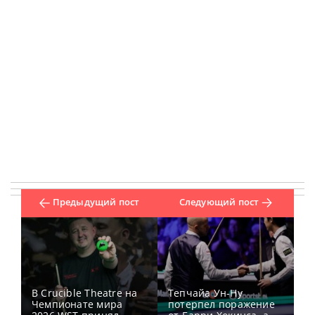
Предыдущий пост
Следующий пост
В Crucible Theatre на
Тепчайа Ун-Ну
Чемпионате мира
потерпел поражение