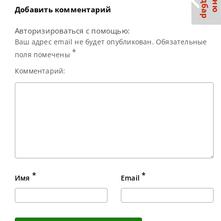
С
р
М
е
н
ю
а
й
д
б
а
Добавить комментарий
Авторизироваться с помощью:
Ваш адрес email не будет опубликован. Обязательные
*
поля помечены
Комментарий:
*
*
Имя
Email