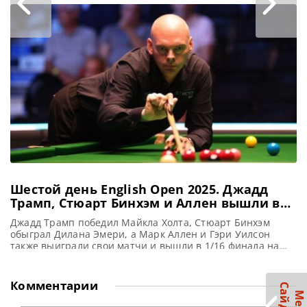
Open 2026, сообщает WST Стюарт Бинхэм разрушил
амбициозные планы Чжао Синьтуна на завоевание
третьего подряд рейтингового титула, одержав над ним
победу со счетом 4-2 в 1/8 финала Welsh Open 2026.
Чемпион мира
Шестой день English Open 2025. Джадд
Трамп, Стюарт Бинхэм и Аллен вышли в
1/16 финала
Джадд Трамп победил Майкла Холта, Стюарт Бинхэм
обыграл Дилана Эмери, а Марк Аллен и Гэри Уилсон
также выиграли свои матчи и вышли в 1/16 финала на
турнире English Open 2025, сообщает WST В Брентвуде
Стюарт Бинхэм прервал свою четырехлетнюю полосу
неудач, разгромив Дилана Эмери со счетом 4-0 на
Комментарии
турнире English Open 2025. Стюарт проживает в