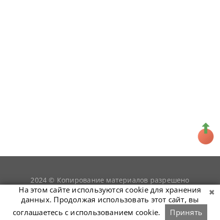
2024 © Копирование материалов разрешено
snookerist.ru
только при условии гиперссылки на
На этом сайте используются cookie для хранения
данных. Продолжая использовать этот сайт, вы
соглашаетесь с использованием cookie.
Принять