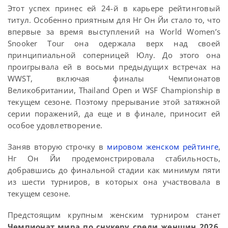
Этот успех принес ей 24-й в карьере рейтинговый
титул. Особенно приятным для Нг Он Йи стало то, что
впервые за время выступлений на World Women’s
Snooker Tour она одержала верх над своей
принципиальной соперницей Юлу. До этого она
проигрывала ей в восьми предыдущих встречах на
WWST, включая финалы Чемпионатов
Великобритании, Thailand Open и WSF Championship в
текущем сезоне. Поэтому прерывание этой затяжной
серии поражений, да еще и в финале, приносит ей
особое удовлетворение.
Заняв вторую строчку в
мировом женском рейтинге
,
Нг Он Йи продемонстрировала стабильность,
добравшись до финальной стадии как минимум пяти
из шести турниров, в которых она участвовала в
текущем сезоне.
Предстоящим крупным женским турниром станет
Чемпионат мира по снукеру среди женщин 2026
,