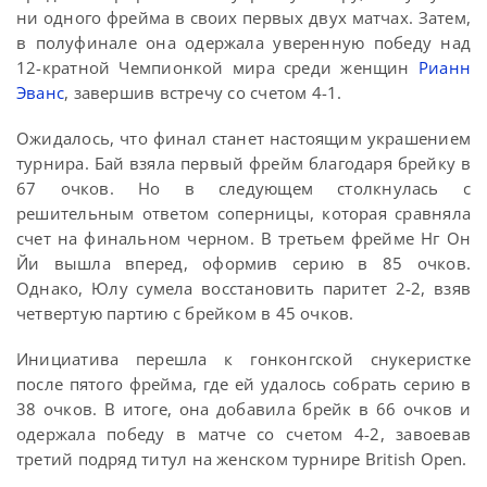
ни одного фрейма в своих первых двух матчах. Затем,
в полуфинале она одержала уверенную победу над
12-кратной Чемпионкой мира среди женщин
Рианн
Эванс
, завершив встречу со счетом 4-1.
Ожидалось, что финал станет настоящим украшением
турнира. Бай взяла первый фрейм благодаря брейку в
67 очков. Но в следующем столкнулась с
решительным ответом соперницы, которая сравняла
счет на финальном черном. В третьем фрейме Нг Он
Йи вышла вперед, оформив серию в 85 очков.
Однако, Юлу сумела восстановить паритет 2-2, взяв
четвертую партию с брейком в 45 очков.
Инициатива перешла к гонконгской снукеристке
после пятого фрейма, где ей удалось собрать серию в
38 очков. В итоге, она добавила брейк в 66 очков и
одержала победу в матче со счетом 4-2, завоевав
третий подряд титул на женском турнире British Open.