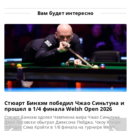
египетскому
одержав победу над
Джадд Трамп,
спортсмену не
Кайреном Уилсоном
занимающий
только
в финале Shanghai
первую строчку
Вам будет интересно
континентальный
Masters 2026,
мирового рейтинга,
состоявшемся в
в очередной раз
воскресенье.
продемонстрировал
Бристолец одержал
свое мастерство,
верх со счетом
одержав победу на
престижном
турнире Shanghai
Masters. В финале
он встретился с
действующим
Чемпионом
Кайреном Уилсоном
и одержал
уверенную
Стюарт Бинхэм победил Чжао Синьтуна и
прошел в 1/4 финала Welsh Open 2026
Стюарт Бинхэм одолел Чемпиона мира Чжао Синьтуна,
Джек Лисовски обыграл Джексона Пейджа, Чжоу Юэлун
победил Сэма Крэйги в 1/8 финала на турнире Welsh