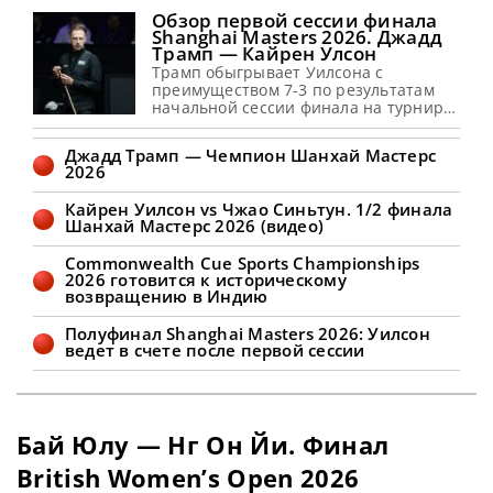
Обзор первой сессии финала
Shanghai Masters 2026. Джадд
Трамп — Кайрен Улсон
Трамп обыгрывает Уилсона с
преимуществом 7-3 по результатам
начальной сессии финала на турнире
в Шанхае, сообщает WST Лидер
мирового рейтинга Джадд Трамп взял
Джадд Трамп — Чемпион Шанхай Мастерс
уверенное преимущество над
2026
Кайреном Уилсоном, установив счет
7-3 по итогам первой сессии
Кайрен Уилсон vs Чжао Синьтун. 1/2 финала
финального матча Shanghai Masters
Шанхай Мастерс 2026 (видео)
2026. Фаворит турнира нацелен
завоевать второй чемпионский титул
Commonwealth Cue Sports Championships
в Шанхае. И для этого ему необходимо
2026 готовится к историческому
выиграть
возвращению в Индию
Полуфинал Shanghai Masters 2026: Уилсон
ведет в счете после первой сессии
Бай Юлу — Нг Он Йи. Финал
British Women’s Open 2026