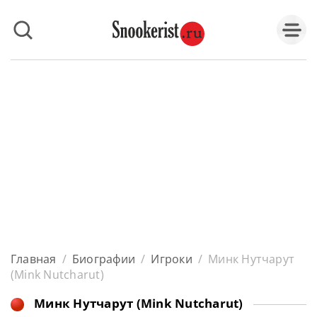
Главная
/
Биографии
/
Игроки
/
Минк Нутчарут
(Mink Nutcharut)
Минк Нутчарут (Mink Nutcharut)