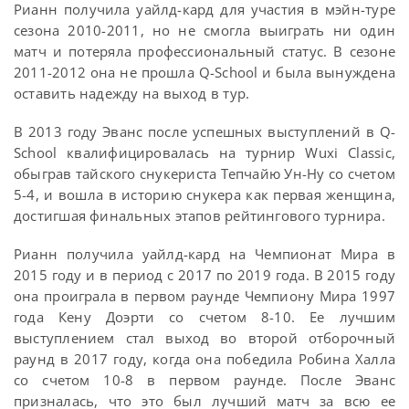
Рианн получила уайлд-кард для участия в мэйн-туре
сезона 2010-2011, но не смогла выиграть ни один
матч и потеряла профессиональный статус. В сезоне
2011-2012 она не прошла Q-School и была вынуждена
оставить надежду на выход в тур.
В 2013 году Эванс после успешных выступлений в Q-
School квалифицировалась на турнир Wuxi Classic,
обыграв тайского снукериста Тепчайю Ун-Ну со счетом
5-4, и вошла в историю снукера как первая женщина,
достигшая финальных этапов рейтингового турнира.
Рианн получила уайлд-кард на Чемпионат Мира в
2015 году и в период с 2017 по 2019 года. В 2015 году
она проиграла в первом раунде Чемпиону Мира 1997
года Кену Доэрти со счетом 8-10. Ее лучшим
выступлением стал выход во второй отборочный
раунд в 2017 году, когда она победила Робина Халла
со счетом 10-8 в первом раунде. После Эванс
призналась, что это был лучший матч за всю ее