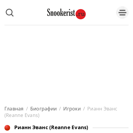
Главная
/
Биографии
/
Игроки
/
Рианн Эванс
(Reanne Evans)
Рианн Эванс (Reanne Evans)