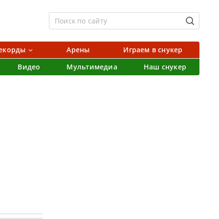
екорды
Арены
Играем в снукер
Видео
Мультимедиа
Наш снукер