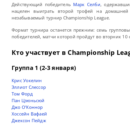
Действующий победитель
Марк Селби
, одержавши
нацелен выиграть второй трофей на домашней 
незабываемый турнир Championship League.
Формат турнира останется прежним: семь групповы
победителей, матчи которой пройдут во вторник 10 
Кто участвует в Championship Lea
Группа 1 (2-3 января)
Крис Уокелин
Эллиот Слессор
Том Форд
Пан Цзюньсюй
Джо О’Коннор
Хоссейн Вафаей
Джексон Пейдж