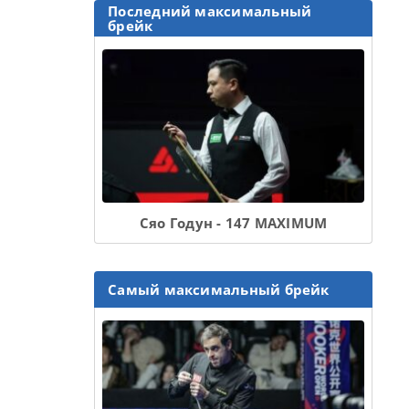
Последний максимальный
брейк
Сяо Годун - 147 MAXIMUM
Самый максимальный брейк