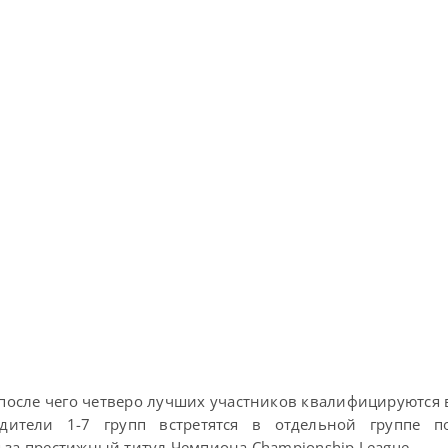
 после чего четверо лучших участников квалифицируются в
дители 1-7 групп встретятся в отдельной группе по
 за престижный титул Чемпиона Championship League.