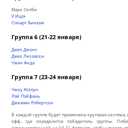
Марк Селби
У Ицзэ
Стюарт Бинхэм
Группа 6 (21-22 января)
Джек Джонс
Джек Лисовски
Чжан Анда
Группа 7 (23-24 января)
Чжоу Юэлун
Лэй Пэйфань
Джимми Робертсон
В каждой группе будет применена круговая система,
офф, где определится победитель группы. Побе
запланированной на 10-11 февраля, чтобы сразиться