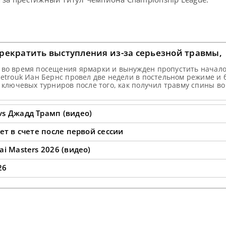
рекратить выступления из-за серьезной травмы,
 во время посещения ярмарки и вынужден пропустить начал
metrouk Иан Бернс провел две недели в постельном режиме и 
е ключевых турниров после того, как получил травму спины во
анимающий 74-е место в мировом рейтинге, продемонстриро
vs Джадд Трамп (видео)
ет в счете после первой сессии
i Masters 2026 (видео)
26