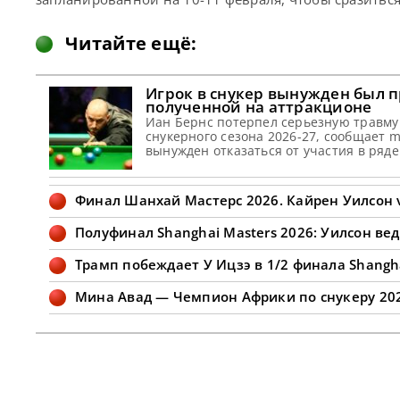
Читайте ещё:
Игрок в снукер вынужден был п
полученной на аттракционе
Иан Бернс потерпел серьезную травму
снукерного сезона 2026-27, сообщает 
вынужден отказаться от участия в ряд
посещения аттракциона. Спортсмен, з
многообещающие
Финал Шанхай Мастерс 2026. Кайрен Уилсон 
Полуфинал Shanghai Masters 2026: Уилсон вед
Трамп побеждает У Ицзэ в 1/2 финала Shangha
Мина Авад — Чемпион Африки по снукеру 20