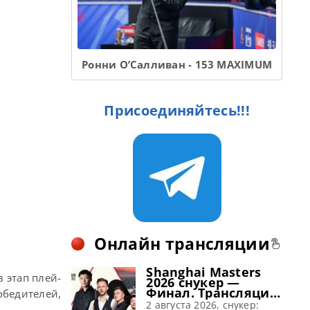
Ронни О’Салливан - 153 MAXIMUM
Присоединяйтесь!!!
Онлайн трансляции
Shanghai Masters
 этап плей-
2026 снукер —
Финал. Трансляции
бедителей,
расписание
2 августа 2026, снукер: