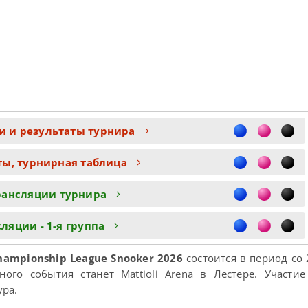
и и результаты турнира
ты, турнирная таблица
рансляции турнира
ляции - 1-я группа
hampionship League Snooker 2026
состоится в период со 
ого события станет Mattioli Arena в Лестере. Участи
ура.