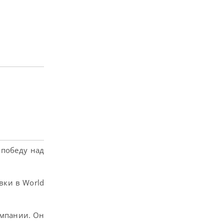
победу над
вки в World
ампании. Он