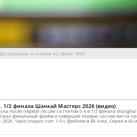
Дэн Цзиньхуна со счетом 4-2 (фото: WST)
. 1/2 финала Шанхай Мастерс 2026 (видео)
на после первой сессии со счетом 5-4 в 1/2 финала Shanghai
играл финальный фрейм и завершил первую сессию матча пр
2026. Чжао открыл счет 1-0 с брейком в 84 очка. Серии в 60 и