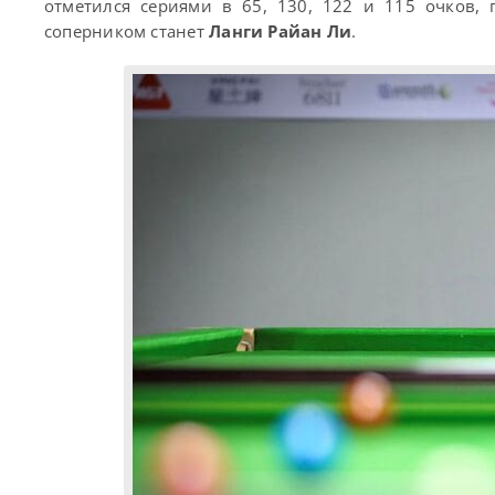
отметился сериями в 65, 130, 122 и 115 очков, 
соперником станет
Ланги Райан Ли
.