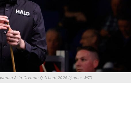
инала Asia-Oceania Q School 2026 (фото: WST)