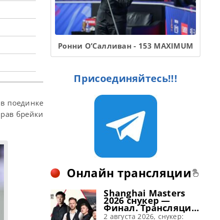
Ронни О’Салливан - 153 MAXIMUM
м
Присоединяйтесь!!!
 в поединке
брав брейки
Онлайн трансляции
Shanghai Masters
2026 снукер —
Финал. Трансляции
расписание
2 августа 2026, снукер: