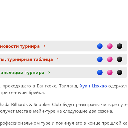
 новости турнира
ты, турнирная таблица
рансляции турнира
, проходящего в Бангкоке, Таиланд,
Хуан Цзяхао
одержал 
 три сенчури-брейка.
ada Billiards & Snooker Club будут разыграны четыре путе
олучат места в мейн-туре на следующие два сезона.
 профессиональном туре и покинул его в конце прошлой к