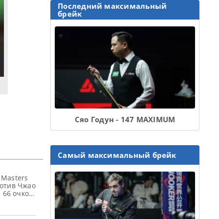
Последний максимальный
брейк
Сяо Годун - 147 MAXIMUM
Самый максимальный брейк
 Masters
отив Чжао
 66 очков