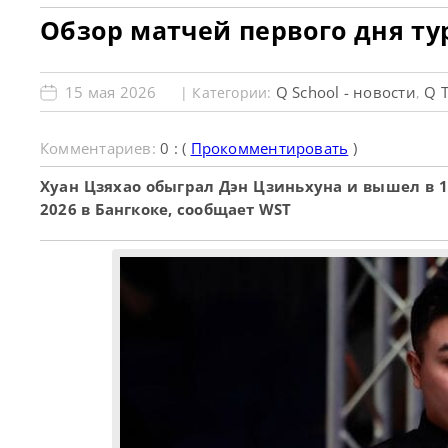
Обзор матчей первого дня тур
15 мая 2026
Q School - новости
Q T
| Категории:
,
Комментариев:
0 : (
Прокомментировать
)
Хуан Цзяхао обыграл Дэн Цзиньхуна и вышел в 1
2026 в Бангкоке, сообщает WST