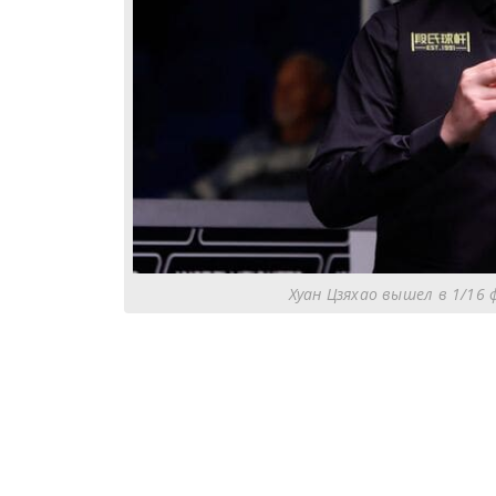
Хуан Цзяхао вышел в 1/16 ф