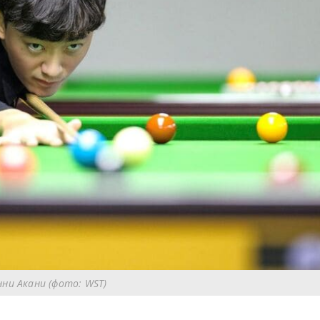
нни Акани (фото: WST)