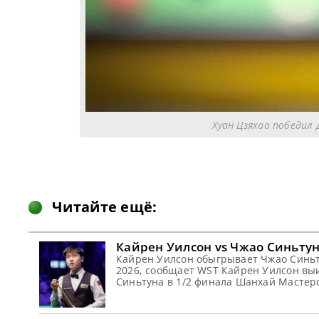
Хуан Цзяхао победил 
Читайте ещё:
Кайрен Уилсон vs Чжао Синьтун
Кайрен Уилсон обыгрывает Чжао Синьту
2026, сообщает WST Кайрен Уилсон вы
Синьтуна в 1/2 финала Шанхай Мастерс 
позволили Кайрену