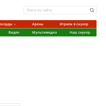
екорды
Арены
Играем в снукер
Видео
Мультимедиа
Наш снукер