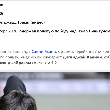
ае
26
vs Джадд Трамп (видео)
ерс 2026, одержав волевую победу над Чжао Синьтуно
онал из Таиланда
Санни Акани
, оформил брейк в 67 очков
его пользу. Индийский снукерист
Дигвиджай Кадиан
, со
Джонджайраком
со счетом 4-2.