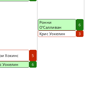
Ронни
6
О’Салливан
Крис Уокелин
3
ри Хокинс
5
с Уокелин
6