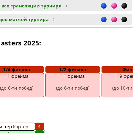
 все трансляции турнира
део матчей турнира
asters 2025:
1/4 финала
1/2 финала
Фин
11 фрейма
11 фрейма
19 фр
(до 6-ти побед)
(до 6-ти побед)
(до 10-ти
истер Картер
4