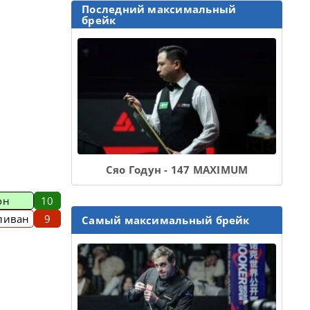
Последний максимальный
брейк
Сяо Годун - 147 MAXIMUM
он
10
ливан
9
Самый максимальный брейк