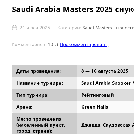
Saudi Arabia Masters 2025 cн
24 июля 2025
Saudi Masters - новост
| Категории:
Комментариев:
10 : (
Прокомментировать
)
Даты проведения:
8 — 16 августа 2025
Название турнира:
Saudi Arabia Snooker
Тип турнира:
Рейтинговый
Арена:
Green Halls
Место проведения
(населенный пункт,
Джедда, Саудовская 
город, страна):