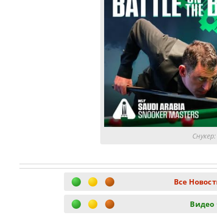
Снукер:
Все Новост
Видео 