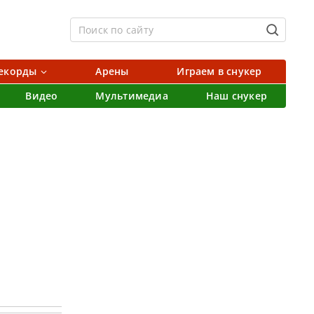
екорды
Арены
Играем в снукер
Видео
Мультимедиа
Наш снукер