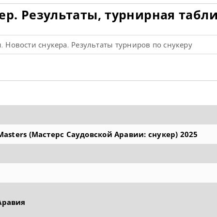
укер. Результаты, турнирная табл
и
Новости снукера
Результаты турниров по снукеру
,
,
 Masters (Мастерс Саудовской Аравии: снукер) 2025
Аравия