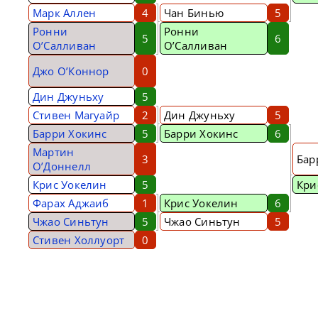
Марк Аллен
4
Чан Бинью
5
Ронни
Ронни
5
6
О’Салливан
О’Салливан
Джо О’Коннор
0
Дин Джуньху
5
Стивен Магуайр
2
Дин Джуньху
5
Барри Хокинс
5
Барри Хокинс
6
Мартин
3
Бар
О’Доннелл
Крис Уокелин
5
Кри
Фарах Аджаиб
1
Крис Уокелин
6
Чжао Синьтун
5
Чжао Синьтун
5
Стивен Холлуорт
0