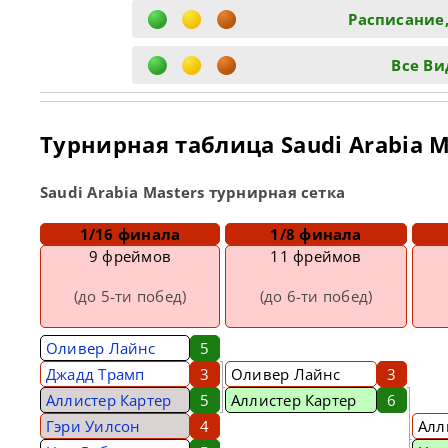
Расписание,
Все Ви
Турнирная таблица Saudi Arabia M
Saudi Arabia Masters турнирная сетка
1/16 финала
1/8 финала
9 фреймов
11 фреймов
(до 5-ти побед)
(до 6-ти побед)
Оливер Лайнс
5
Джадд Трамп
3
Оливер Лайнс
3
Аллистер Картер
5
Аллистер Картер
6
Гэри Уилсон
4
Алл