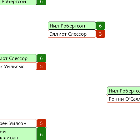
 Робертсон
6
Нил Робертсон
6
Эллиот Слессор
3
иот Слессор
6
к Уильямс
5
Нил Робертс
Ронни О’Сал
рен Уилсон
5
ни
6
алливан