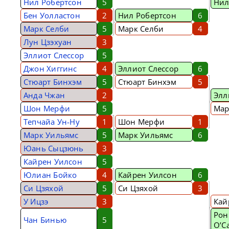
Нил Робертсон
5
Нил
Бен Уолластон
2
Нил Робертсон
6
Марк Селби
5
Марк Селби
4
Лун Цзэхуан
3
Эллиот Слессор
5
Джон Хиггинс
4
Эллиот Слессор
6
Стюарт Бинхэм
5
Стюарт Бинхэм
5
Анда Чжан
2
Элл
Шон Мерфи
5
Мар
Тепчайа Ун-Ну
1
Шон Мерфи
1
Марк Уильямс
5
Марк Уильямс
6
Юань Сыцзюнь
3
Кайрен Уилсон
5
Юлиан Бойко
4
Кайрен Уилсон
6
Си Цзяхой
5
Си Цзяхой
3
У Ицзэ
3
Кай
Рон
Чан Бинью
5
О’С