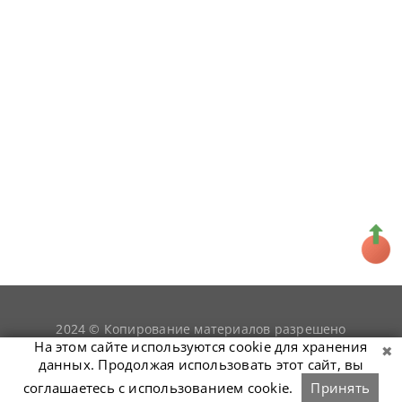
2024 © Копирование материалов разрешено
snookerist.ru
только при условии гиперссылки на
На этом сайте используются cookie для хранения
данных. Продолжая использовать этот сайт, вы
соглашаетесь с использованием cookie.
Принять