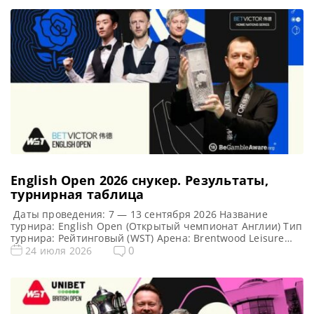
English Open 2026 cнукер. Результаты,
турнирная таблица
Даты проведения: 7 — 13 сентября 2026 Название
турнира: English Open (Открытый чемпионат Англии) Тип
турнира: Рейтинговый (WST) Арена: Brentwood Leisure
Centre Место проведения (населенный пункт, город,
0
24 июля 2026
страна): Брентвуд, Англия, Великобритания Победитель
этого турнира: — Победитель предыдущего турнира:
Марк Аллен ( 2025 ) Турнирная таблица English Open
2026: Открытый чемпионат Англии 2026 — турнирная […]