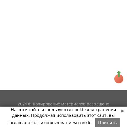
2024 © Копирование материалов разрешено
snookerist.ru
только при условии гиперссылки на
На этом сайте используются cookie для хранения
данных. Продолжая использовать этот сайт, вы
соглашаетесь с использованием cookie.
Принять