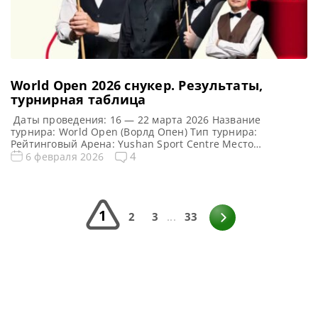
World Open 2026 cнукер. Результаты,
турнирная таблица
Даты проведения: 16 — 22 марта 2026 Название
турнира: World Open (Ворлд Опен) Тип турнира:
Рейтинговый Арена: Yushan Sport Centre Место
проведения (населенный пункт, город, страна): Юйшань
4
6 февраля 2026
уезд городского округа Шанжао провинции Цзянси, Китай
(КНР). Победитель этого турнира: Тепчайа Ун-Ну
Победитель предыдущего турнира: Джон Хиггинс
Турнирная таблица World Open 2026: Ворлд Опен 2026
1
cнукер […]
2
3
...
33