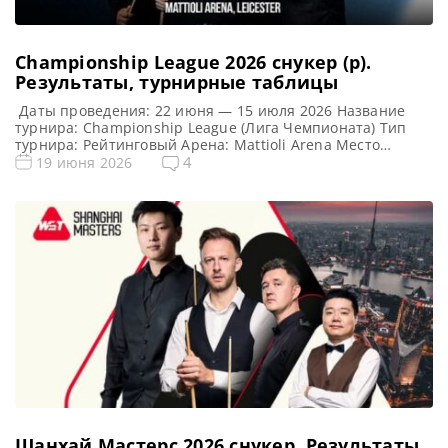
Championship League 2026 снукер (р).
Результаты, турнирные таблицы
Даты проведения: 22 июня — 15 июля 2026 Название
турнира: Championship League (Лига Чемпионата) Тип
турнира: Рейтинговый Арена: Mattioli Arena Место
проведения (населенный пункт, город, страна): Лестер,
4
19 июня 2026
Англия Победитель этого турнира: Джек Джонс
Победитель предыдущего турнира: Стивен Магуайр
Формат Лиги Чемпионов 2026 (рейтинговый) Подробный
формат Championship League Турнир разделен на три
этапа, при этом […]
Шанхай Мастерс 2026 cнукер. Результаты,