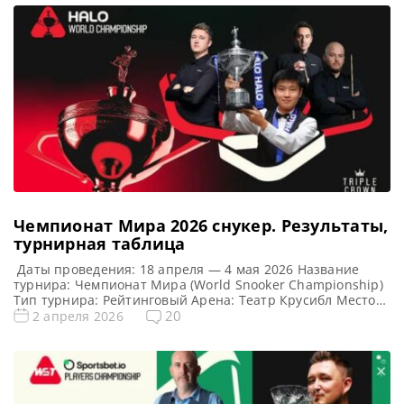
(КНР). Победитель этого турнира: Победитель
предыдущего турнира: Нил Робертсон (2019) Турнирная
таблица China Open 2026: Чайна Опен 2026 cнукер —
турнирная сетка рейтингового […]
Чемпионат Мира 2026 cнукер. Результаты,
турнирная таблица
Даты проведения: 18 апреля — 4 мая 2026 Название
турнира: Чемпионат Мира (World Snooker Championship)
Тип турнира: Рейтинговый Арена: Театр Крусибл Место
проведения (населенный пункт, город, страна):
20
2 апреля 2026
Шеффилд, Англия Победитель этого турнира: У Ицзэ
Победитель предыдущего турнира: Чжао Синьтун
Турнирная таблица Чемпионата Мира 2026: Чемпионат
Мира 2026 cнукер — турнирная сетка рейтингового
турнира 1/16 […]