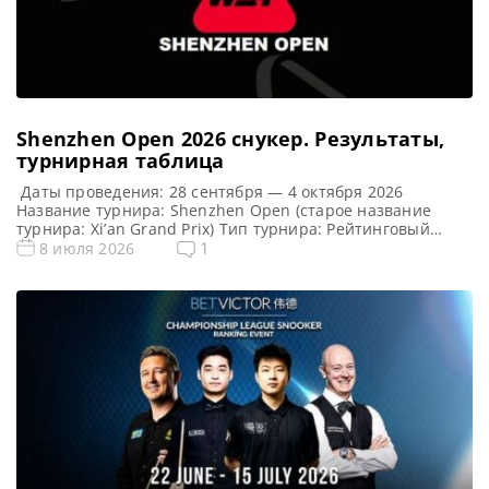
Shenzhen Open 2026 cнукер. Результаты,
турнирная таблица
Даты проведения: 28 сентября — 4 октября 2026
Название турнира: Shenzhen Open (старое название
турнира: Xi’an Grand Prix) Тип турнира: Рейтинговый
Арена: Место проведения (населенный пункт, город,
1
8 июля 2026
страна): Шэньчжэнь, Китай (КНР) Победитель этого
турнира: Победитель предыдущего турнира: Марк
Уильямс ( 2025 ) Турнирная таблица Shenzhen Open 2026:
Шэньчжэнь Опен 2026 — турнирная сетка рейтингового
[…]