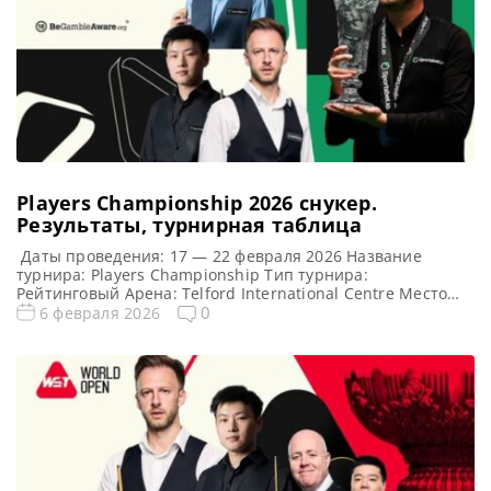
Players Championship 2026 cнукер.
Результаты, турнирная таблица
Даты проведения: 17 — 22 февраля 2026 Название
турнира: Players Championship Тип турнира:
Рейтинговый Арена: Telford International Centre Место
проведения (населенный пункт, город, страна): Телфорд,
0
6 февраля 2026
граф-во Шропшир, Англия Победитель предыдущего
турнира: Кайрен Уилсон Победитель этого турнира: Чжао
Синьтун Примечание: Участвуют игроки из топ-16 в
годовом рейтинге. Турнирная таблица турнира Players
Championship 2026 Players Championship […]