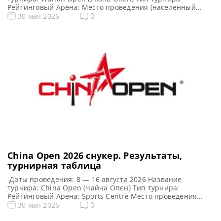
Рейтинговый Арена: Место проведения (населенный
пункт, город, страна): Ухань, Китай (КНР) Победитель
0
30 мая 2026
этого турнира: Победитель предыдущего турнира: Сяо
Годун (2025) Турнирная таблица Wuhan Open 2026: Ухань
Опен 2026 — турнирная сетка рейтингового турнира по
снукеру 1/16 финала 1/8 финала […]
China Open 2026 cнукер. Результаты,
турнирная таблица
Даты проведения: 8 — 16 августа 2026 Название
турнира: China Open (Чайна Опен) Тип турнира:
Рейтинговый Арена: Sports Centre Место проведения
(населенный пункт, город, страна): Тайюань
0
30 мая 2026
административный центр провинции Шаньси, Китай