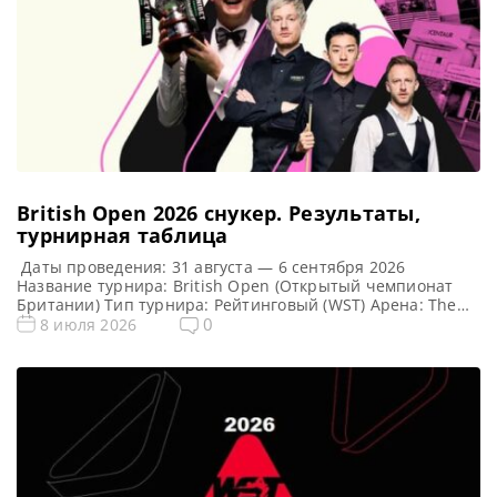
British Open 2026 cнукер. Результаты,
турнирная таблица
Даты проведения: 31 августа — 6 сентября 2026
Название турнира: British Open (Открытый чемпионат
Британии) Тип турнира: Рейтинговый (WST) Арена: The
Centaur Место проведения (населенный пункт, город,
0
8 июля 2026
страна): Челтнем, Англия, Великобритания Победитель
предыдущего турнира: Шон Мерфи Победитель этого
турнира: Примечание: Особенность формата: после
каждого раунда проходит случайная жеребьевка (пары
игроков формируются случайным образом)!!! Турнирная
[…]