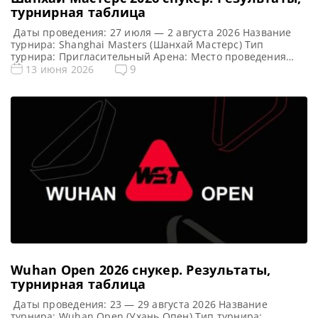
турнирная таблица
Даты проведения: 27 июля — 2 августа 2026 Название
турнира: Shanghai Masters (Шанхай Мастерс) Тип
турнира: Пригласительный Арена: Место проведения
(населенный пункт, город, страна): Шанхай, Китай (КНР)
9
13 июня 2026
Победитель этого турнира: Джадд Трамп Победитель
предыдущего турнира: Кайрен Уилсон ( 2025 ) Турнирная
таблица Шанхай Мастерс 2026: Shanghai Masters 2026 —
турнирная сетка рейтингового турнира по […]
Wuhan Open 2026 cнукер. Результаты,
турнирная таблица
Даты проведения: 23 — 29 августа 2026 Название
турнира: Wuhan Open (Ухань Опен) Тип турнира: