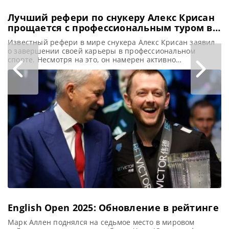
Лучший рефери по снукеру Алекс Крисан
прощается с профессиональным туром в
трогательном посте в социальных сетях
Известный рефери в мире снукера Алекс Крисан заявил
о завершении своей карьеры в профессиональном
спорте. Несмотря на это, он намерен активно
участвовать в продвижении и развитии снукера в своей
родной стране Румынии, сообщает totallysnookered
Лучший рефери по снукеру Алекс Крисан объявил о
своем уходе из профессионального тура. Хотя он
продолжит играть ключевую роль в развитии
English Open 2025: Обновление в рейтинге
Марк Аллен поднялся на седьмое место в мировом