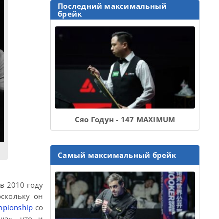
Последний максимальный
брейк
Сяо Годун - 147 MAXIMUM
Самый максимальный брейк
в 2010 году
оскольку он
mpionship
со
ша», что и