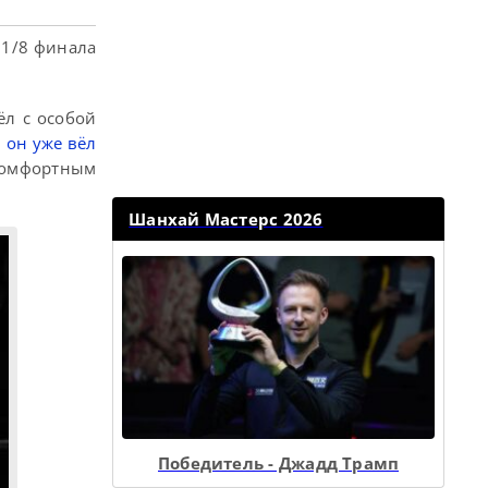
 1/8 финала
ёл с особой
й он уже вёл
комфортным
Шанхай Мастерс 2026
Победитель - Джадд Трамп