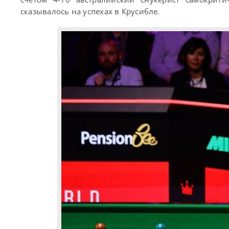
сказывалось на успехах в Крусибле.