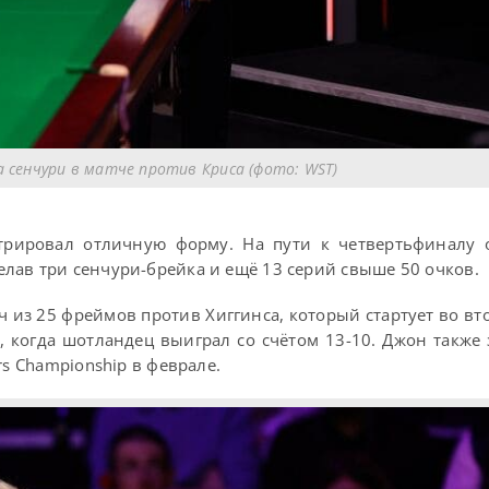
 сенчури в матче против Криса (фото: WST)
трировал отличную форму. На пути к четвертьфиналу 
елав три сенчури-брейка и ещё 13 серий свыше 50 очков.
 из 25 фреймов против Хиггинса, который стартует во вт
а, когда шотландец выиграл со счётом 13-10. Джон также
rs Championship в феврале.