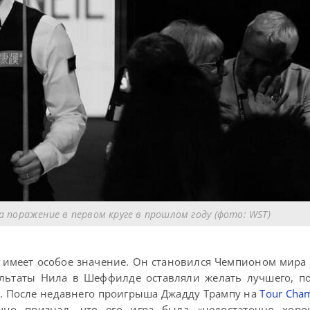
а поражение в первом круге в прошлом году (фото: WST)
 имеет особое значение. Он становился Чемпионом мира 
ультаты Нила в Шеффилде оставляли желать лучшего, п
а. После недавнего проигрыша Джадду Трампу на
Tour Cha
ично признал, что его игра была «недостаточно хоро