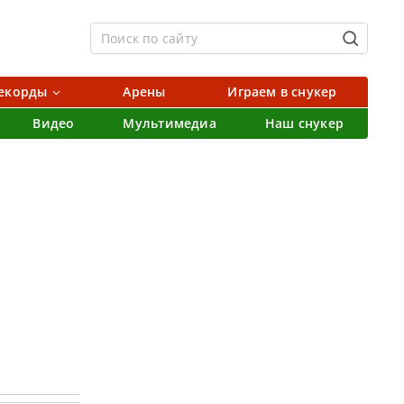
екорды
Арены
Играем в снукер
Видео
Мультимедиа
Наш снукер