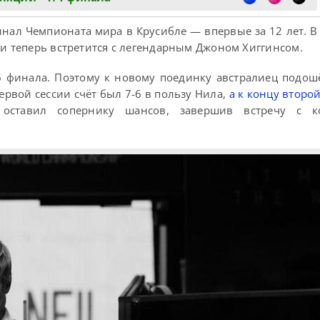
нал Чемпионата мира в Крусибле — впервые за 12 лет. В
 и теперь встретится с легендарным Джоном Хиггинсом.
6 финала. Поэтому к новому поединку австралиец подош
рвой сессии счёт был 7-6 в пользу Нила,
а к концу второ
 оставил сопернику шансов, завершив встречу с 