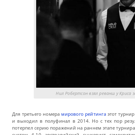
Нил Робертсон взял реванш у Криса з
Для третьего номера
мирового рейтинга
этот турнир
и выходил в полуфинал в 2014. Но с тех пор рез
потерпел серию поражений на раннем этапе турнир
счетом 4-10 австралийский снукерист самокрит