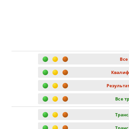
Все
Квалиф
Результа
Все т
Транс
Транс