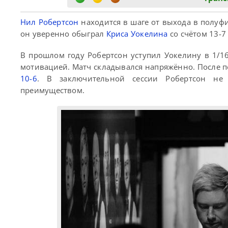
Нил Робертсон
находится в шаге от выхода в полуфи
он уверенно обыграл
Криса Уокелина
со счётом 13-7
В прошлом году Робертсон уступил Уокелину в 1/1
мотивацией. Матч складывался напряжённо. После пе
10-6
. В заключительной сессии Робертсон не
преимуществом.