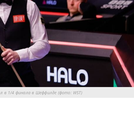
 в 1/4 финала в Шеффилде (фото: WST)