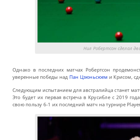
Нил Робертсон сделал два
Однако в последних матчах Робертсон продемонс
уверенные победы над
Пан Цзюньсюем
и Крисом, сд
Следующим испытанием для австралийца станет матч
Это будет их первая встреча в Крусибле с 2019 год
свою пользу 6-1 их последний матч на турнире Playe