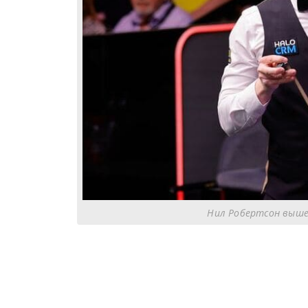
Нил Робертсон вышел