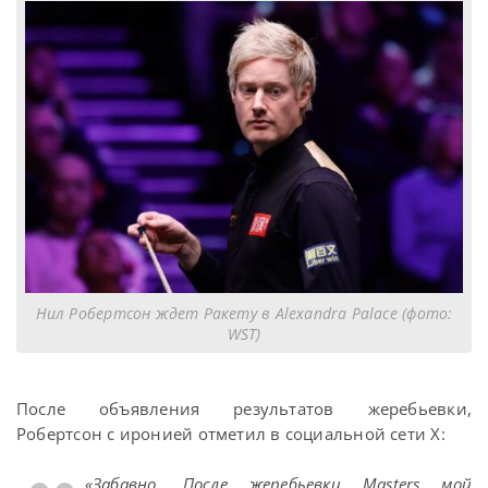
Нил Робертсон ждет Ракету в Alexandra Palace (фото:
WST)
После объявления результатов жеребьевки,
Робертсон с иронией отметил в социальной сети X:
«Забавно. После жеребьевки Masters мой