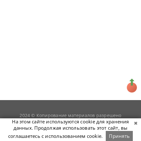
2024 © Копирование материалов разрешено
snookerist.ru
только при условии гиперссылки на
На этом сайте используются cookie для хранения
данных. Продолжая использовать этот сайт, вы
соглашаетесь с использованием cookie.
Принять