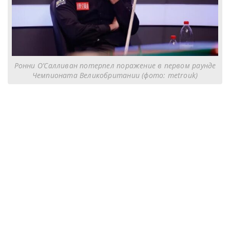
Ронни О’Салливан потерпел поражение в первом раунде
Чемпионата Великобритании (фото: metrouk)