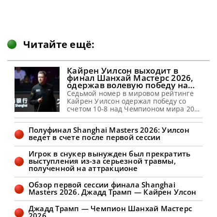
Читайте ещё:
Кайрен Уилсон выходит в
финал Шанхай Мастерс 2026,
одержав волевую победу над
Чжао Синьтуном
Седьмой номер в мировом рейтинге
Кайрен Уилсон одержал победу со
счетом 10-8 над Чемпионом мира 2025
года Чжао Синьтуном в 1/2 финала на
турнире Shanghai Masters 2026,
Полуфинал Shanghai Masters 2026: Уилсон
сообщает WST Кайрен Уилсон
ведет в счете после первой сессии
пробился в финал турнира Shanghai
Masters 2026, одержав победу над
Игрок в снукер вынужден был прекратить
Чжао Синьтуном. Действующий
выступления из-за серьезной травмы,
Чемпион сумел переломить ход
полученной на аттракционе
встречи, выиграв четыре партии
подряд и одолев
Обзор первой сессии финала Shanghai
Masters 2026. Джадд Трамп — Кайрен Улсон
Джадд Трамп — Чемпион Шанхай Мастерс
2026