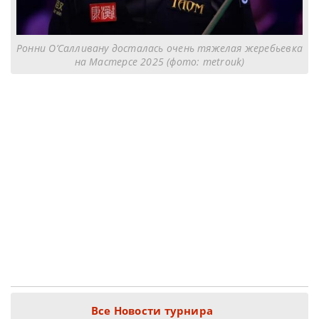
Ронни О’Салливану досталась очень тяжелая жеребьевка
на Мастерсе 2025 (фото: metrouk)
Все Новости турнира