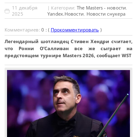
11 декабря
The Masters - новости
| Категории:
,
2025
Yandex.Новости
Новости снукера
,
Комментариев:
0 : (
Прокомментировать
)
Легендарный шотландец Стивен Хендри считает,
что Ронни О’Салливан все же сыграет на
предстоящем турнире Masters 2026, сообщает WST