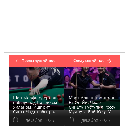
Предыдущий пост
Следующий пост
Шон Мерфи одержал
Марк Аллен проиграл
победу над Патриком
Нг Он Йи, Чжао
Уиланом, Ишприт
Синьтун уступил Россу
Сингх Чадха обыграл
Муиру, а Бай Юлу, У
Дин Янга, Дэвид
Ицзэ, Лиам Грэм и
11 декабря 2025
11 декабря 2025
Гилберт одолел
Михал Шубарчик
Мэттью Стивенса, а
прошли во второй