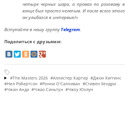
четыре черных шара, а промах по розовому в
конце был просто нелепым. И после всего этого
он улыбался в интервью!»
Вступайте в нашу группу
Telegram
.
Поделиться с друзьями:
#The Masters 2026
#Аллистер Картер
#Джон Хиггинс
#Нил Робертсон
#Ронни О'Салливан
#Стивен Хендри
#Чжан Анда
#Чжао Синьтун
#Чжоу Юэлун