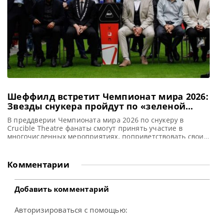
Шеффилд встретит Чемпионат мира 2026:
Звезды снукера пройдут по «зеленой
дорожке» к Крусиблу
В преддверии Чемпионата мира 2026 по снукеру в
Crucible Theatre фанаты смогут принять участие в
многочисленных мероприятиях, поприветствовать своих
любимых игроков на «зеленой дорожке» и провести с
ними дружественные матчи, сообщает WST Накануне
старта Чемпионата мира по снукеру 2026, который
Комментарии
пройдет в Шеффилде, любители этого вида спорта
получат уникальную возможность поприветствовать
своих кумиров. Звезды снукера
Добавить комментарий
Авторизироваться с помощью: