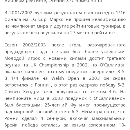
мировом рейтинге, сменив 377 номер на 15.
В 2001/2002 лучшим результатом стал выход в 1/16
финала на LG Cup. Марко не прошел квалификацию
на чемпионат мира и другие рейтинговые турниры, в
результате чего опустился на 27 место в рейтинге.
Сезон 2002/2003 после столь разочарованного
предыдущего года все-таки был более успешным.
Молодой игрок с новыми силами достиг третьего
раунда на UK Championship в 2002, но О’Салливан
оказался сильнее, поэтому поединок завершился 3-5.
В 1/4 финале на Welsh Open в 2003 он снова
встретился с Ронни , в этот раз одержав победу 5-3.
Стивен Хендри взял полуфинал со счетом 4-6. На
чемпионате мира в 2003 поединок с О’Салливаном
был блестящим. 25-летний Фу имел преимущество
над мировой звездой в счете 6-3. Несмотря на то, что
Ронни сделал 4 сенчури, включая максимальный
брейк, победа осталась за юным соперником 10-