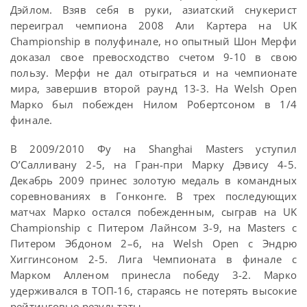
Дэйлом. Взяв себя в руки, азиатский снукерист
переиграл чемпиона 2008 Али Картера на UK
Championship в полуфинале, но опытный Шон Мерфи
доказал свое превосходство счетом 9-10 в свою
пользу. Мерфи не дал отыграться и на чемпионате
мира, завершив второй раунд 13-3. На Welsh Open
Марко был побежден Нилом Робертсоном в 1/4
финале.
В 2009/2010 Фу на Shanghai Masters уступил
О’Салливану 2-5, на Гран-при Марку Дэвису 4-5.
Декабрь 2009 принес золотую медаль в командных
соревнованиях в Гонконге. В трех последующих
матчах Марко остался побежденным, сыграв на UK
Championship с Питером Лайнсом 3-9, на Masters с
Питером Эбдоном 2–6, на Welsh Open с Эндрю
Хиггинсоном 2-5. Лига Чемпионата в финале с
Марком Алленом принесла победу 3-2. Марко
удерживался в ТОП-16, стараясь не потерять высокие
рейтинговые результаты.