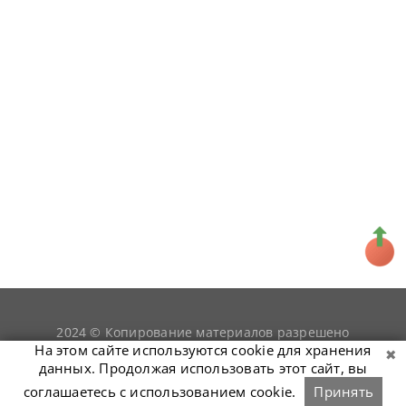
2024 © Копирование материалов разрешено
snookerist.ru
только при условии гиперссылки на
На этом сайте используются cookie для хранения
данных. Продолжая использовать этот сайт, вы
соглашаетесь с использованием cookie.
Принять