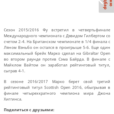
С
р
М
е
н
ю
а
й
д
б
а
Сезон 2015/2016 Фу встретил в четвертьфинале
Международного чемпионата с Дэвидом Гилбертом со
счетом 2-4. На Британском чемпионате в 1/4 финала с
Ляном Вэньбо он остался в проигрыше 5-6. Еще один
максимальный брейк Марко сделал на Gibraltar Open
во втором раунде против Сэма Байрда. В финале с
Майклом Вайтом он заработал рейтинговый титул,
сыграв 4-1.
В сезоне 2016/2017 Марко берет свой третий
рейтинговый титул Scottish Open 2016, обыгрывая в
финале четырехкратного чемпиона мира Джона
Хиггинса.
Поделиться с друзьями: