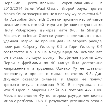
Первыми рейтинговыми соревнованиями в
2013/2014 были Wuxi Classic. Второй раунд против
Марка Кинга завершился не в пользу Фу со счетом 4-5.
На Australian Goldfields Open он проявил настойчивое
желание взять второй титул и в финале не дал шанса
Нилу Робертсону, выиграв матч 9-6. На Shanghai
Masters и на Indian Open ситуация сложилась не столь
удачная. Марко не прошел дальше второго раунда,
проиграв Кайрену Уилсону 3-5 и Гэри Уилсону 3-4
соответственно. Но на международном чемпионате
он показал лучшую форму. Полуфинал против Джо
Перри с фреймами по 40 минут был достаточно
напряженным и трудным. Однако Фу не сдавался
сопернику и прошел в финал со счетом 9-8. Дин
Джуньху оказался сильнее, и Марко не получл
третьего титула, проиграв 9-10. В полуфинале на
World Open с Марком Селби он потерял 4-6. Шон
Мерфи остановил Фу во втором раунде чемпионта
мира с разбегом 13-8. В результате успешного сезона