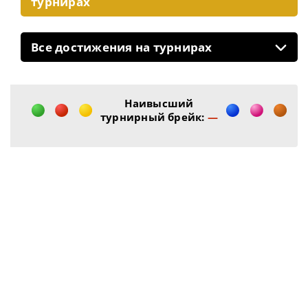
турнирах
Все достижения на турнирах
Наивысший
турнирный брейк:
—