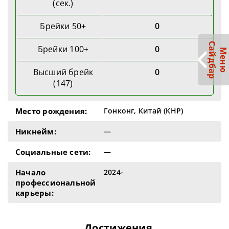
(сек.)
Брейки 50+
0
С
р
Брейки 100+
0
М
е
н
ю
а
й
д
б
а
Высший брейк
0
(147)
Место рождения:
Гонконг, Китай (КНР)
Никнейм:
—
Социальные сети:
—
Начало
2024-
профессиональной
карьеры:
Достижения