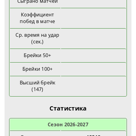
Сыграно матчей
Коэффициент
побед в матче
Ср. время на удар
(сек.)
Брейки 50+
Брейки 100+
Высший брейк
(147)
Статистика
Cезон 2026-2027