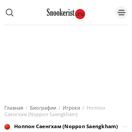
Главная
/
Биографии
/
Игроки
/
Ноппон
Саенгхам (Noppon Saengkham)
Ноппон Саенгхам (Noppon Saengkham)