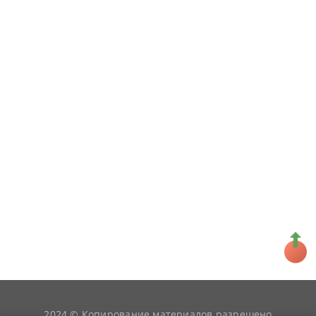
2024 © Копирование материалов разрешено