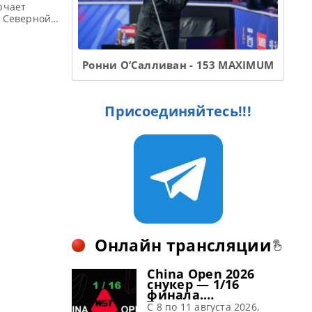
ючает
, Северной
WST В этом
нимум 19
 в их
Ронни О’Салливан - 153 MAXIMUM
Присоединяйтесь!!!
Онлайн трансляции
China Open 2026
снукер — 1/16
финала.
Трансляции
C 8 по 11 августа 2026,