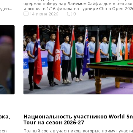
одержал победу над Лайемом Хайфилдом в реша
ведения
и вышел в 1/16 финала на турнире China Open 202
дитель
WST В захватывающем поединке финального
0
14 июня 2026
рнира:
квалификационного раунда China Open 2026 Том 
овый)
продемонстрировал одно из своих самых впечатл
ен на
выступлений в карьере, одержав победу над Лайе
Хайфилдом со счетом […]
вка,
Национальность участников World Sn
Tour на сезон 2026-27
pen
Полный состав участников, которые примут участи