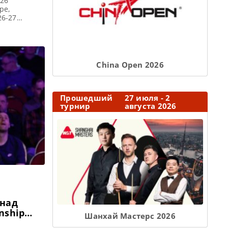
026
ре,
26-27
 пройдут на
чатление,
о […]
Сhina Open 2026
Прошедший
27 июля - 2
турнир
августа 2026
 над
nship
Шанхай Мастерс 2026