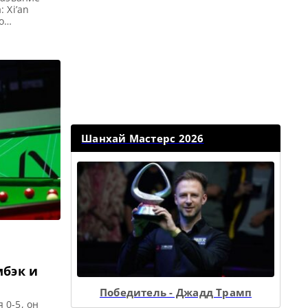
 Xi’an
о
эньчжэнь,
ь
ирная
26 —
Шанхай Мастерс 2026
бэк и
Победитель - Джадд Трамп
 0-5, он