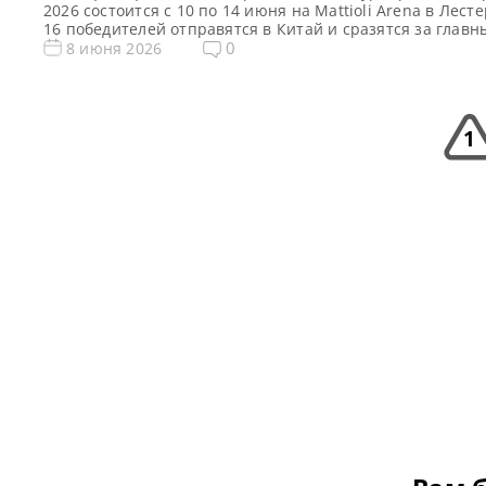
2026 состоится с 10 по 14 июня на Mattioli Arena в Лесте
16 победителей отправятся в Китай и сразятся за главн
призовой фонд в размере 250 000 фунтов стерлингов,
0
8 июня 2026
сообщает WST С 10 по 14 июня на Mattioli Arena в Лесте
пройдут отборочные матчи China Open 2026, знаменуя [
1