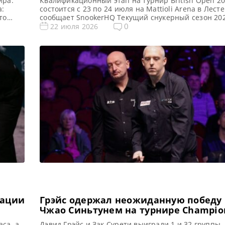
ира:
Квалификационный этап на турнир British Open 2
а:
состоится с 23 по 24 июля на Mattioli Arena в Лесте
то
сообщает SnookerHQ Текущий снукерный сезон 20
д,
набирает обороты. И на этой неделе состоятся
0
22 июля 2026
квалификационные матчи British Open 2026. Игры
Mattioli Arena в четверг и пятницу. Создается впе
онат
что в Лестере никогда не прекращаются турниры п
кации
Грэйс одержал неожиданную победу
Чжао Синьтунем на турнире Champio
League 2026
са, а
Дэвид Грэйс и Зак Сурети выиграли 1 и 32 группы