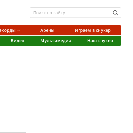
екорды
Арены
Играем в снукер
Видео
Мультимедиа
Наш снукер