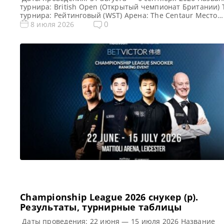
турнира: British Open (Открытый чемпионат Британии) 
турнира: Рейтинговый (WST) Арена: The Centaur Место
проведения (населенный пункт, город, страна): Челтнем
0
8 июля 2026
Англия, Великобритания Победитель предыдущего турн
Шон Мерфи Победитель этого турнира: Примечание:
Особенность формата: после каждого раунда проходит
случайная жеребьевка (пары игроков формируются слу
образом)!!! Турнирная […]
Championship League 2026 снукер (р).
Результаты, турнирные таблицы
Даты проведения: 22 июня — 15 июля 2026 Название