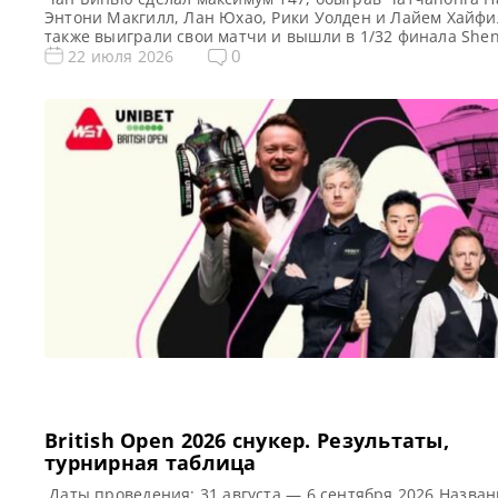
Энтони Макгилл, Лан Юхао, Рики Уолден и Лайем Хайфи
также выиграли свои матчи и вышли в 1/32 финала She
Open 2026, сообщает WST Во вторник в Лестере в треть
0
22 июля 2026
раунде квалификации Shenzhen Open 2026 Чан Бинью
продемонстрировал блестящую игру, оформив свой тре
карьере максимальный брейк. […]
British Open 2026 cнукер. Результаты,
турнирная таблица
Даты проведения: 31 августа — 6 сентября 2026 Назван