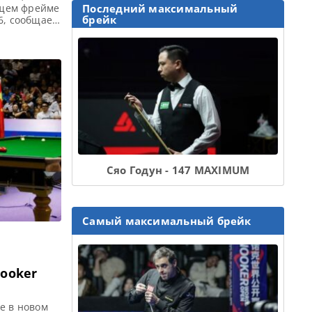
ющем фрейме
Последний максимальный
брейк
6, сообщает
Форд
яющих
мом
Сяо Годун - 147 MAXIMUM
Самый максимальный брейк
ooker
е в новом