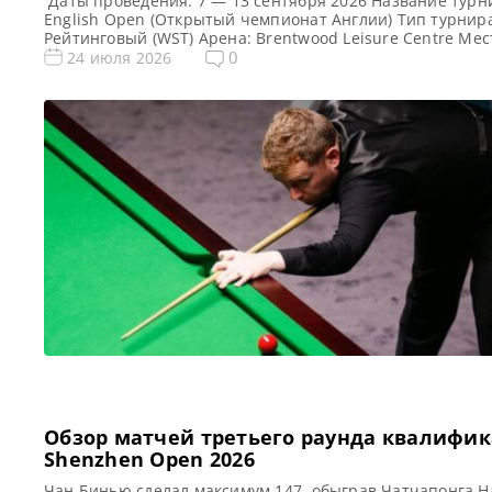
Даты проведения: 7 — 13 сентября 2026 Название турн
English Open (Открытый чемпионат Англии) Тип турнир
Рейтинговый (WST) Арена: Brentwood Leisure Centre Мес
проведения (населенный пункт, город, страна): Брентву
0
24 июля 2026
Англия, Великобритания Победитель этого турнира: —
Победитель предыдущего турнира: Марк Аллен ( 2025 )
Турнирная таблица English Open 2026: Открытый чемпи
Англии 2026 — турнирная […]
Обзор матчей третьего раунда квалифи
Shenzhen Open 2026
Чан Бинью сделал максимум 147, обыграв Чатчапонга На