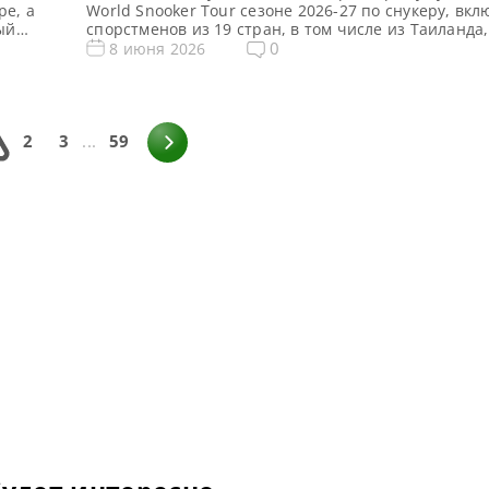
ре, а
World Snooker Tour сезоне 2026-27 по снукеру, вкл
ый
спорстменов из 19 стран, в том числе из Таиланда
Ирландии, Бельгии, Украины и Польши, сообщает 
0
8 июня 2026
ре
сезоне в World Snooker Tour представлены как ми
…]
разных стран (Чемпион Африки еще не определен),
составе 128 […]
2
3
...
59