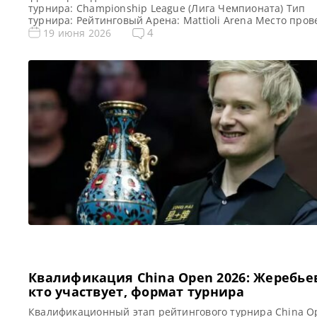
турнира: Championship League (Лига Чемпионата) Тип
турнира: Рейтинговый Арена: Mattioli Arena Место про
(населенный пункт, город, страна): Лестер, Англия Побе
4
19 июня 2026
этого турнира: Джек Джонс Победитель предыдущего ту
Стивен Магуайр Формат Лиги Чемпионов 2026 (рейтинг
Подробный формат Championship League Турнир раздел
три этапа, при этом […]
Квалификация China Open 2026: Жеребье
кто участвует, формат турнира
Квалификационный этап рейтингового турнира China O