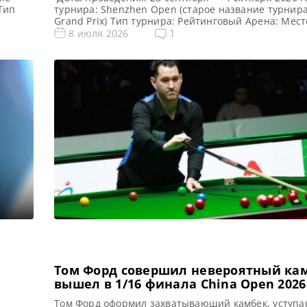
Тип
турнира: Shenzhen Open (старое название турнира:
Grand Prix) Тип турнира: Рейтинговый Арена: Мест
,
проведения (населенный пункт, город, страна): Ш
1
8 июля 2026
ира:
Китай (КНР) Победитель этого турнира: Победител
предыдущего турнира: Марк Уильямс ( 2025 ) Турн
таблица Shenzhen Open 2026: Шэньчжэнь Опен 20
чайным
турнирная сетка рейтингового […]
Том Форд совершил невероятный кам
вышел в 1/16 финала China Open 2026
Том Форд оформил захватывающий камбек, уступая