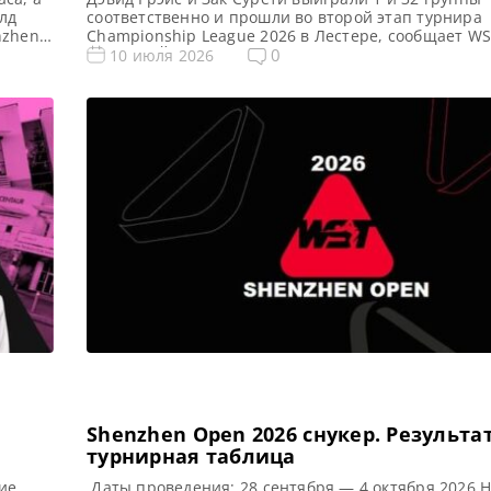
лд
соответственно и прошли во второй этап турнира
nzhen
Championship League 2026 в Лестере, сообщает W
ем
Грэйс из Йоркшира продемонстрировал выдающе
0
10 июля 2026
мастерство, одержав победу над Чемпионом мира 
тий в
Чжао Синьтуном с минимальным преимуществом в
фрейм. Этот триумф обеспечил ему выход в следу
[…]
Shenzhen Open 2026 cнукер. Результа
турнирная таблица
ие
Даты проведения: 28 сентября — 4 октября 2026 