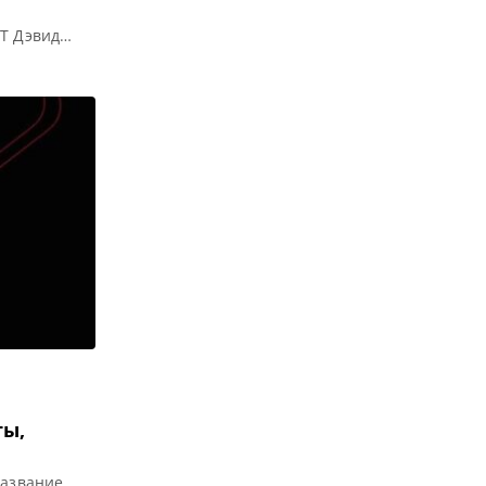
ST Дэвид
еся
2025 года
 один
ющий этап и
ты,
Название