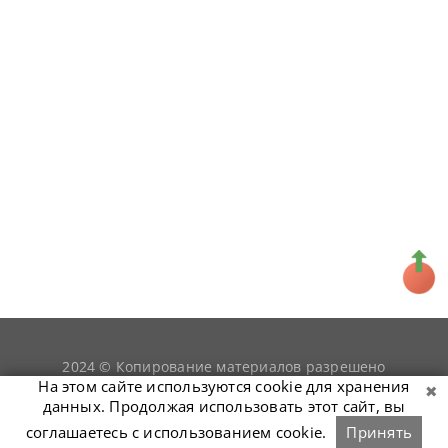
2024 © Копирование материалов разрешено
snookerist.ru
только при условии гиперссылки на
На этом сайте используются cookie для хранения
данных. Продолжая использовать этот сайт, вы
соглашаетесь с использованием cookie.
Принять