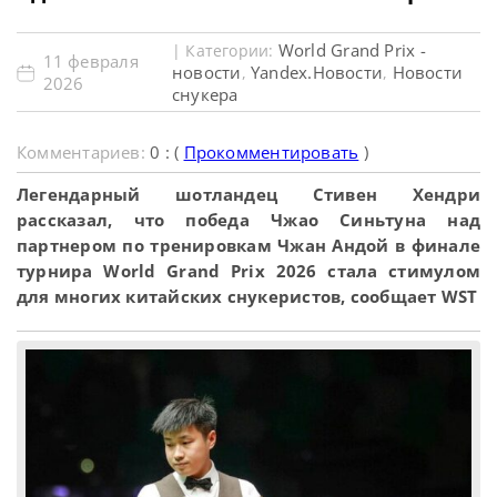
World Grand Prix -
| Категории:
11 февраля
новости
Yandex.Новости
Новости
,
,
2026
снукера
Комментариев:
0 : (
Прокомментировать
)
Легендарный шотландец Стивен Хендри
рассказал, что победа Чжао Синьтуна над
партнером по тренировкам Чжан Андой в финале
турнира World Grand Prix 2026 стала стимулом
для многих китайских снукеристов, сообщает WST