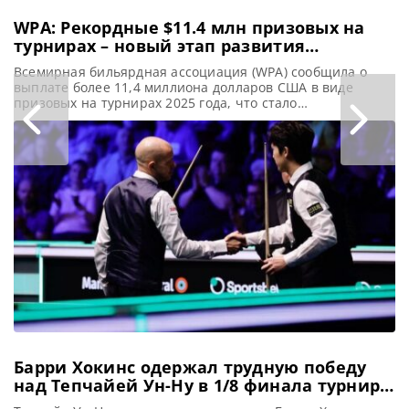
WPA: Рекордные $11.4 млн призовых на
турнирах – новый этап развития
бильярда
Всемирная бильярдная ассоциация (WPA) сообщила о
выплате более 11,4 миллиона долларов США в виде
призовых на турнирах 2025 года, что стало
значительным достижением, сообщает wpapool В 2025
году на турнирах, санкционированных Всемирной
бильярдной ассоциацией (WPA), было выплачено свыше
11,4 миллиона долларов США призовых. Эта цифра
знаменует собой новый этап в развитии
профессионального бильярда на международной
Барри Хокинс одержал трудную победу
над Тепчайей Ун-Ну в 1/8 финала турнира
в Манчестере