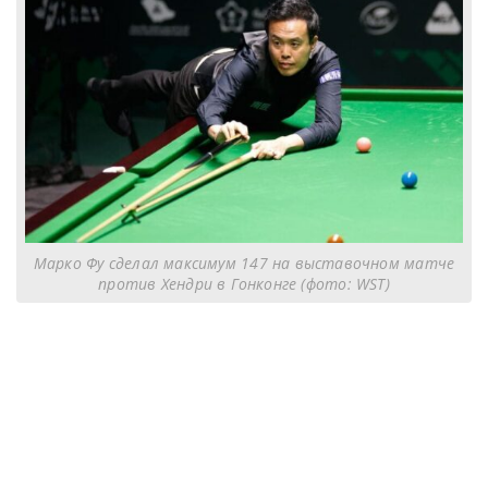
Марко Фу сделал максимум 147 на выставочном матче
против Хендри в Гонконге (фото: WST)