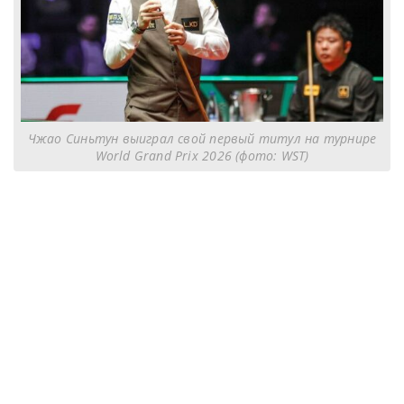
Чжао Синьтун выиграл свой первый титул на турнире
World Grand Prix 2026 (фото: WST)