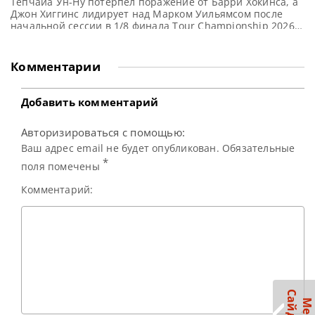
Тепчайа Ун-Ну потерпел поражение от Барри Хокинса, а
Джон Хиггинс лидирует над Марком Уильямсом после
начальной сессии в 1/8 финала Tour Championship 2026 в
Manchester Central, сообщает WST Барри Хокинс, в
прошлом году победивший Шона Мерфи и Джадда
Трампа на турнире Tour Championship, в Манчестере
Комментарии
добавил в свою коллекцию еще один яркий успех. Он
нанес
Добавить комментарий
Авторизироваться с помощью:
Ваш адрес email не будет опубликован. Обязательные
*
поля помечены
Комментарий: