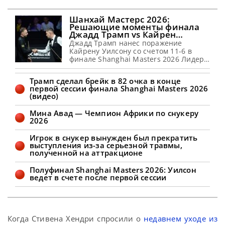
Шанхай Мастерс 2026:
Решающие моменты финала
Джадд Трамп vs Кайрен
Уилсон (видео)
Джадд Трамп нанес поражение
Кайрену Уилсону со счетом 11-6 в
финале Shanghai Masters 2026 Лидер
мирового рейтинга Джадд Трамп
завоевал второй титул в Шанхае,
Трамп сделал брейк в 82 очка в конце
обыграв Кайрена Уилсона со счетом
первой сессии финала Shanghai Masters 2026
11-6 в финале Shanghai Masters 2026.
(видео)
Туз на пути к победе оформил серии в
73, 62, 67, 55, 82 и 51 очка. В то время
Мина Авад — Чемпион Африки по снукеру
как
2026
Игрок в снукер вынужден был прекратить
выступления из-за серьезной травмы,
полученной на аттракционе
Полуфинал Shanghai Masters 2026: Уилсон
ведет в счете после первой сессии
Когда Стивена Хендри спросили о
недавнем уходе из