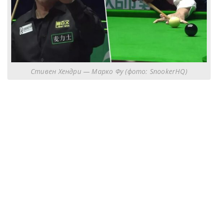
Стивен Хендри — Марко Фу (фото: SnookerHQ)