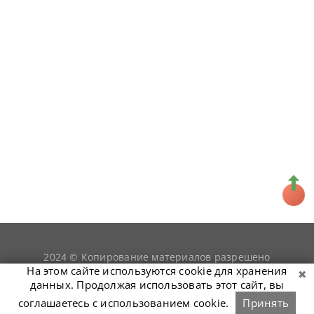
2024 © Копирование материалов разрешено
snookerist.ru
только при условии гиперссылки на
На этом сайте используются cookie для хранения
данных. Продолжая использовать этот сайт, вы
соглашаетесь с использованием cookie.
Принять