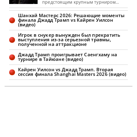
предстоящим крупным турниром
China Open 2026, сообщает metrouk
На протяжении более трех
Шанхай Мастерс 2026: Решающие моменты
десятилетий Ронни О’Салливан
финала Джадд Трамп vs Кайрен Уилсон
внушал трепет в сердца своих
(видео)
соперников, однако, похоже, эти
времена подходят к концу. Несмотря
Игрок в снукер вынужден был прекратить
на свой 50-летний возраст, Ракета
выступления из-за серьезной травмы,
остается среди элиты мирового
полученной на аттракционе
снукера. В прошлом сезоне он дважды
достигал
Джадд Трамп проигрывает Саенгхаму на
турнире в Тайюане (видео)
Кайрен Уилсон vs Джадд Трамп. Вторая
сессия финала Shanghai Masters 2026 (видео)