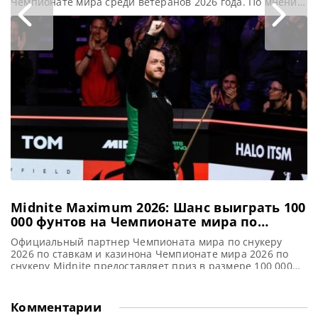
Чемпионате мира среди ветеранов 2026 года. По мнению
Фоулдса, амбиции Ракеты теперь уступают место
удовольствию от игры, а его победа на турнире среди
сеньоров может свидетельствовать о новом этапе
карьеры, сообщает totallysnookered Эксперт по снукеру
Нил Фоулдс заявил, что в случае с Ронни О’Салливаном
Midnite Maximum 2026: Шанс выиграть 100
000 фунтов на Чемпионате мира по
снукеру
Официальный партнер Чемпионата мира по снукеру
2026 по ставкам и казинона Чемпионате мира 2026 по
снукеру Midnite предоставляет приз в размере 100 000
фунтов стерлингов за максимальный сенчури-брейк в
147 очков, сообщает WST Одно успешное действие может
кардинально изменить всё! На Чемпионате мира по
Комментарии
снукеру 2026 вновь стартует акция Midnite Maximum.