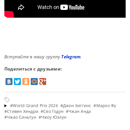
Вступайте в нашу группу
Telegram
.
Поделиться с друзьями:
#World Grand Prix 2026
#Джон Хиггинс
#Марко Фу
#Стивен Хендри
#Сяо Годун
#Чжан Анда
#Чжао Синьтун
#Чжоу Юэлун