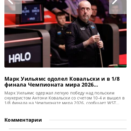
турнире Shanghai Masters 2026, который состоится на
следующей неделе. А значит World Snooker Tour
возвращается в Китай с первыми крупными турнирами
нового сезона. Год назад,
Марк Уильямс одолел Ковальски и в 1/8
финала Чемпионата мира 2026
встретится с Барри Хокинсом
Марк Уильямс одержал легкую победу над польским
снукеристом Антони Ковальски со счетом 10-4 и вышел в
1/8 финала на Чемпионате мира 2026, сообщает WST
Марк Уильямс одержал уверенную победу над
сильнейшим снукеристом из Польши Антони Ковальски
со счетом 10-4. Успешный результат привел опытного
Комментарии
игрока к 23-му выходу в 1/8 финала Чемпионата мира
2026 по снукеру.