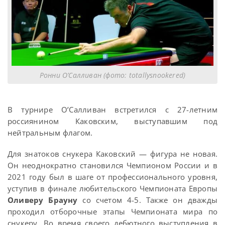
Ронни О’Салливан (фото: totallysnookered)
В турнире О’Салливан встретился с 27-летним
россиянином Каковским, выступавшим под
нейтральным флагом.
Для знатоков снукера Каковский — фигура не новая.
Он неоднократно становился Чемпионом России и в
2021 году был в шаге от профессионального уровня,
уступив в финале любительского Чемпионата Европы
Оливеру Брауну
со счетом 4-5. Также он дважды
проходил отборочные этапы Чемпионата мира по
снукеру. Во время своего дебютного выступления в