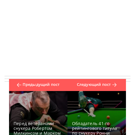
Предыдущий пост
Следующий пост
Перед ветеранами
Обладатель 41-го
снукера Робертом
рейтингового титула
Милкинсом и Марком
по снукеру Ронни