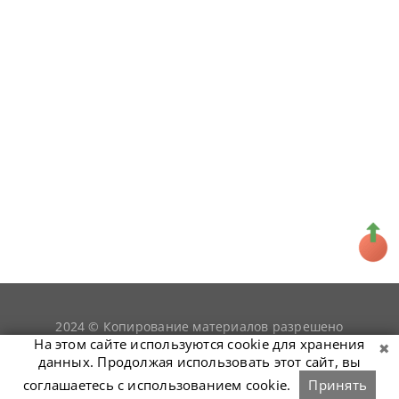
2024 © Копирование материалов разрешено
snookerist.ru
только при условии гиперссылки на
На этом сайте используются cookie для хранения
данных. Продолжая использовать этот сайт, вы
соглашаетесь с использованием cookie.
Принять