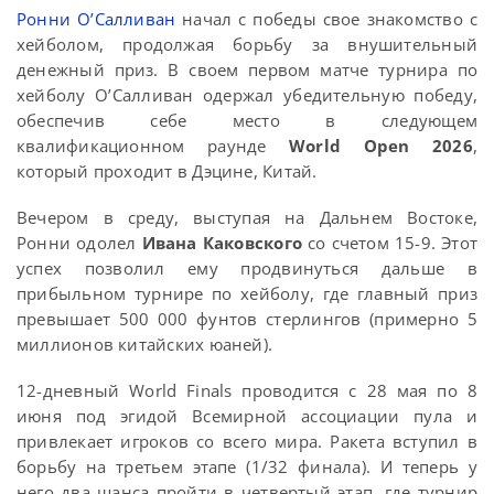
Ронни О’Салливан
начал с победы свое знакомство с
хейболом, продолжая борьбу за внушительный
денежный приз. В своем первом матче турнира по
хейболу О’Салливан одержал убедительную победу,
обеспечив себе место в следующем
квалификационном раунде
World Open 2026
,
который проходит в Дэцине, Китай.
Вечером в среду, выступая на Дальнем Востоке,
Ронни одолел
Ивана Каковского
со счетом 15-9. Этот
успех позволил ему продвинуться дальше в
прибыльном турнире по хейболу, где главный приз
превышает 500 000 фунтов стерлингов (примерно 5
миллионов китайских юаней).
12-дневный World Finals проводится с 28 мая по 8
июня под эгидой Всемирной ассоциации пула и
привлекает игроков со всего мира. Ракета вступил в
борьбу на третьем этапе (1/32 финала). И теперь у
него два шанса пройти в четвертый этап, где турнир