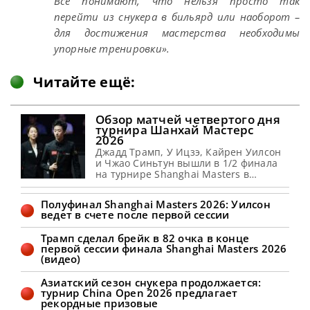
Все понимают, что нельзя просто так
перейти из снукера в бильярд или наоборот –
для достижения мастерства необходимы
упорные тренировки».
Читайте ещё:
Обзор матчей четвертого дня
турнира Шанхай Мастерс
2026
Джадд Трамп, У Ицзэ, Кайрен Уилсон
и Чжао Синьтун вышли в 1/2 финала
на турнире Shanghai Masters в
Шанхае, сообщает WST Действующий
Чемпион мира У Ицзэ одержал
Полуфинал Shanghai Masters 2026: Уилсон
напряженную победу со счетом 6-5
ведет в счете после первой сессии
над Шоном Мерфи в повторении
финала Чемпионата мира. Теперь
Трамп сделал брейк в 82 очка в конце
китайский перспективный игрок
первой сессии финала Shanghai Masters 2026
успешно вышел в полуфинал Шанхай
(видео)
Мастерс 2026. В первом с 2002
Азиатский сезон снукера продолжается:
турнир China Open 2026 предлагает
рекордные призовые