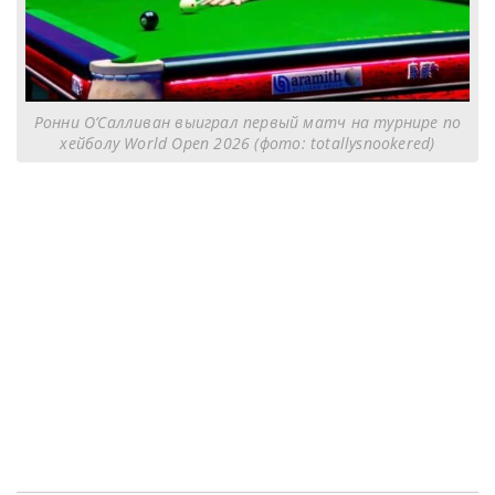
Ронни О’Салливан выиграл первый матч на турнире по
хейболу World Open 2026 (фото: totallysnookered)