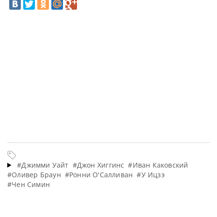
#Джимми Уайт
#Джон Хиггинс
#Иван Каковский
#Оливер Браун
#Ронни О'Салливан
#У Ицзэ
#Чен Симин