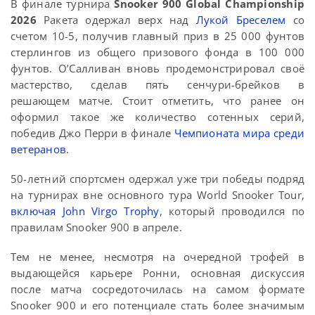
В финале турнира
Snooker 900 Global Championship
2026
Ракета одержал верх над
Лукой Бреселем
со
счетом 10-5, получив главный приз в 25 000 фунтов
стерлингов из общего призового фонда в 100 000
фунтов. О’Салливан вновь продемонстрировал своё
мастерство, сделав пять сенчури-брейков в
решающем матче. Стоит отметить, что ранее он
оформил такое же количество сотенных серий,
победив Джо Перри в финале
Чемпионата мира среди
ветеранов
.
50-летний спортсмен одержал уже три победы подряд
на турнирах вне основного тура World Snooker Tour,
включая John Virgo Trophy
, который проводился по
правилам Snooker 900 в апреле.
Тем не менее, несмотря на очередной трофей в
выдающейся карьере Ронни, основная дискуссия
после матча сосредоточилась на самом формате
Snooker 900 и его потенциале стать более значимым