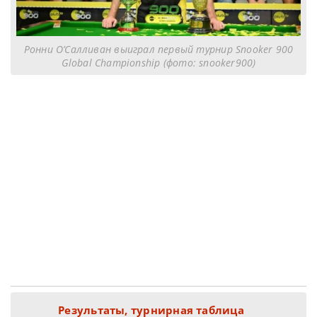
Ронни О’Салливан выиграл первый турнир Snooker 900
Global Championship (фото: snooker900)
Результаты, турнирная таблица