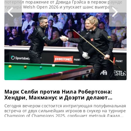
Series
потерпел поражение от Дэвида Грэйса в первом раунде
турнира Welsh Open 2026 и упускает шанс выиграть
крупный бонус BetVictor Home Nations Series, сообщает
WST Марк Аллен потерпел поражение в первом раунде
турнира Welsh Open 2026, уступив Дэвиду Грэйсу. И
теперь у четырех других снукеристов есть шанс
претендовать на
Марк Селби против Нила Робертсона:
Хендри, Макманус и Доэрти делают
прогнозы
Сегодня вечером состоится интригующая полуфинальная
встреча от двух сильнейших игроков в снукер на турнире
Champion of Champions 2025, сообщает metrouk Джадд
Трамп уже обеспечил себе место в финале турнира
Champion of Champions 2025 (Чемпион чемпионов), но
кто станет его соперником: Нил Робертсон или Марк