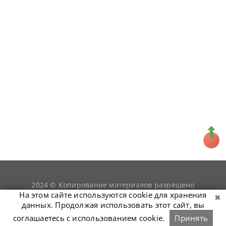
2024 © Копирование материалов разрешено
snookerist.ru
только при условии гиперссылки на
На этом сайте используются cookie для хранения
данных. Продолжая использовать этот сайт, вы
соглашаетесь с использованием cookie.
Принять