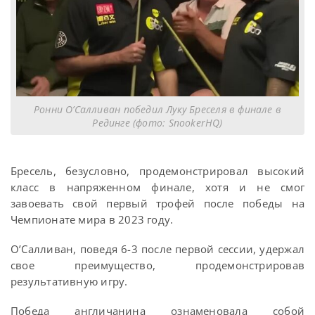
Ронни О’Салливан победил Луку Бреселя в финале в
Рединге (фото: SnookerHQ)
Бресель, безусловно, продемонстрировал высокий
класс в напряженном финале, хотя и не смог
завоевать свой первый трофей после победы на
Чемпионате мира в 2023 году.
О’Салливан, поведя 6-3 после первой сессии, удержал
свое преимущество, продемонстрировав
результативную игру.
Победа англичанина ознаменовала собой