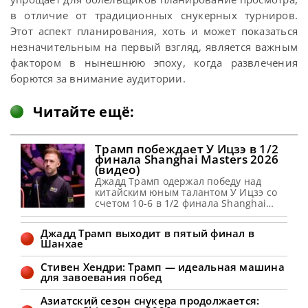
в отличие от традиционных снукерных турниров.
Этот аспект планирования, хоть и может показаться
незначительным на первый взгляд, является важным
фактором в нынешнюю эпоху, когда развлечения
борются за внимание аудитории.
Читайте ещё:
Трамп побеждает У Ицзэ в 1/2
финала Shanghai Masters 2026
(видео)
Джадд Трамп одержал победу над
китайским юным талантом У Ицзэ со
счетом 10-6 в 1/2 финала Shanghai
Masters 2026 Джадд Трамп обыграл У
Ицзэ в 1/2 финала Шанхай Мастерс
Джадд Трамп выходит в пятый финал в
2026 со счетом 10-6. Туз завершил
Шанхае
первую сессию с минимальным
преимуществом 5-4. В начале второй
Стивен Хендри: Трамп — идеальная машина
он добавил брейк в 91 очка и
для завоевания побед
лидировал 6-4. Ицзэ ответил
Азиатский сезон снукера продолжается: