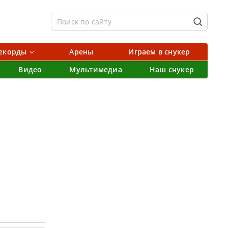
екорды
Арены
Играем в снукер
Видео
Мультимедиа
Наш снукер