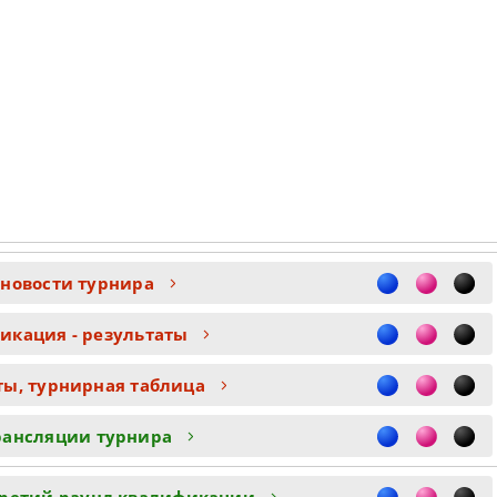
 новости турнира
икация - результаты
ты, турнирная таблица
рансляции турнира