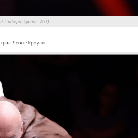
д Гилберт (фото: WST)
ыграл Леоне Кроули.