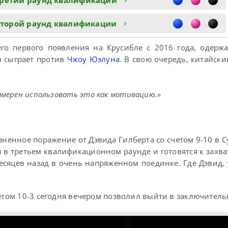
третий раунд квалификации
второй раунд квалификации
го первого появления на Крусибле с 2016 года, одерж
н сыграет против
Чжоу Юэлуна
. В свою очередь, китайски
намерен использовать это как мотивацию.»
зненное поражение от Дэвида Гилберта со счетом 9-10 в 
ы в третьем квалификационном раунде и готовятся к зах
сяцев назад в очень напряженном поединке. Где Дэвид, у
четом 10-3 сегодня вечером позволил выйти в заключител