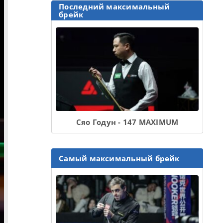
Последний максимальный
брейк
Сяо Годун - 147 MAXIMUM
Самый максимальный брейк