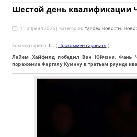
Шестой день квалификации Ч
11 апреля 2026
Yandex.Новости
Новос
| Категории:
,
Комментариев:
0 : (
Прокомментировать
)
Лайем Хайфилд победил Ван Юйчэня, Фань Ч
поражение Фергалу Куинну в третьем раунде кв