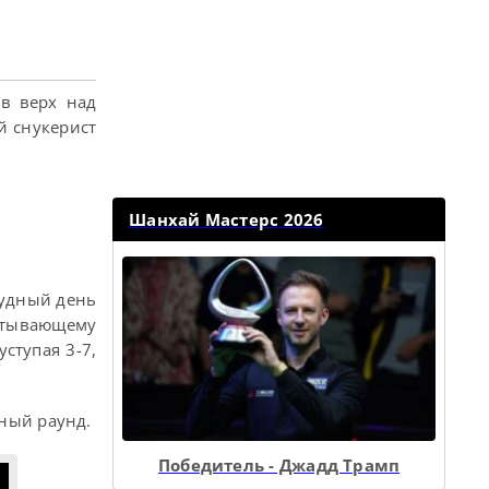
ав верх над
й снукерист
Шанхай Мастерс 2026
Судный день
ватывающему
ступая 3-7,
ьный раунд.
Победитель - Джадд Трамп