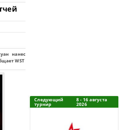
тчей
уан нанес
общает WST
Следующий
8 - 16 августа
турнир
2026