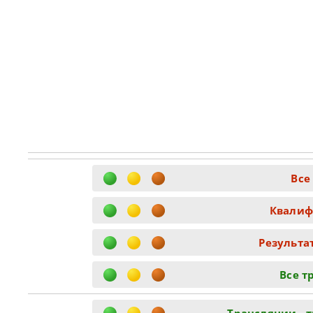
Все
Квалиф
Результа
Все т