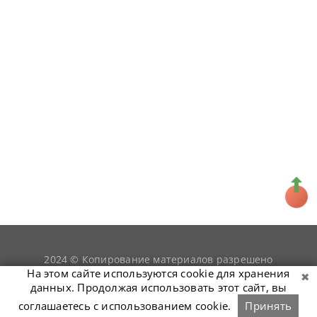
2024 © Копирование материалов разрешено
snookerist.ru
только при условии гиперссылки на
На этом сайте используются cookie для хранения
данных. Продолжая использовать этот сайт, вы
соглашаетесь с использованием cookie.
Принять