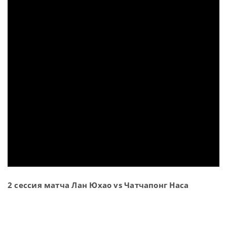
2 сессия матча Лан Юхао vs Чатчапонг Наса