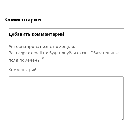
состоявшемся в
в очередной раз
воскресенье.
продемонстрировал
Бристолец одержал
свое мастерство,
верх со счетом
одержав победу на
Комментарии
престижном
турнире Shanghai
Masters. В финале
он встретился с
Добавить комментарий
действующим
Чемпионом
Авторизироваться с помощью:
Кайреном Уилсоном
и одержал
Ваш адрес email не будет опубликован. Обязательные
уверенную
*
поля помечены
Комментарий: