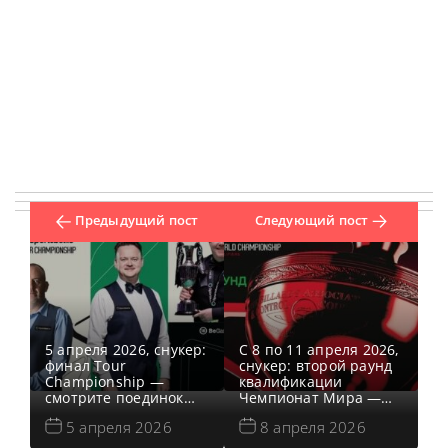
Предыдущий пост
Следующий пост
5 апреля 2026, снукер:
С 8 по 11 апреля 2026,
финал Tour
снукер: второй раунд
Championship —
квалификации
смотрите поединок
Чемпионат Мира —
между Джаддом
смотрите поединки
5 апреля 2026
8 апреля 2026
Трампом и Чжао
игроков в прямом
Синьтуном.
эфире. Рейтинговый,