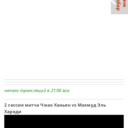
С
р
М
е
н
ю
а
й
д
б
а
начало трансляций в 21:00 мск
2 сессия матча Чжао Ханьян vs Махмуд Эль
Хареди