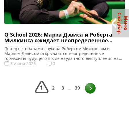
С
р
М
е
н
ю
а
й
д
б
а
Q School 2026: Марка Дэвиса и Роберта
Милкинса ожидает неопределенное
будущее в профессиональном снукере
Перед ветеранами снукера Робертом Милкинсом и
Марком Дэвисом открываются неопределенные
горизонты будущего после неудачного выступления на
квалификационном турнире Q School 2026 в Лестере,
0
3 июня 2026
сообщает totallysnookered Марк Дэвис и Роберт Милкинс,
двое из самых опытных профессионалов в мире снукера,
оказались в неясном положении относительно своей
дальнейшей карьеры после неудачных выступлений на
1
турнире Q School 2026 в […]
2
3
...
39