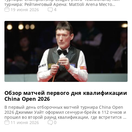
турнира: Рейтинговый Арена: Mattioli Arena Место
проведения (населенный пункт, город, страна): Лестер,
4
19 июня 2026
Англия Победитель этого турнира: Джек Джонс
Победитель предыдущего турнира: Стивен Магуайр
Формат Лиги Чемпионов 2026 (рейтинговый) Подробный
формат Championship League Турнир разделен на три
этапа, при этом […]
Обзор матчей первого дня квалификации
China Open 2026
В первый день отборочных матчей турнира China Open
2026 Джимми Уайт оформил сенчури-брейк в 112 очков и
прошел во второй раунд квалификации, где встретится с
Луисом Хиткотом, сообщает WST Джимми Уайт начал
0
11 июня 2026
свой 47-й профессиональной сезон карьеры с