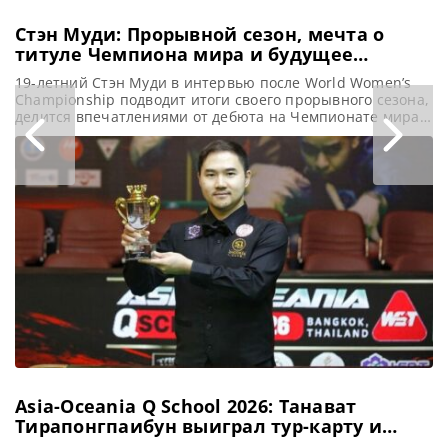
Стэн Муди: Прорывной сезон, мечта о
титуле Чемпиона мира и будущее
снукера
19-летний Стэн Муди в интервью после World Women’s
Championship подводит итоги своего прорывного сезона,
делится впечатлениями от дебюта на Чемпионате мира
2026 в Crucible и рассказывает о своих амбициях,
сообщает WST Прошлый сезон стал для Стэна Муди
прорывным. Он дебютировал в четвертьфиналах
престижных турниров, включая British Open и Wuhan
Open, впервые вышел на арену Crucible
Asia-Oceania Q School 2026: Танават
Тирапонгпаибун выиграл тур-карту и
вернулся в World Snooker Tour впервые за