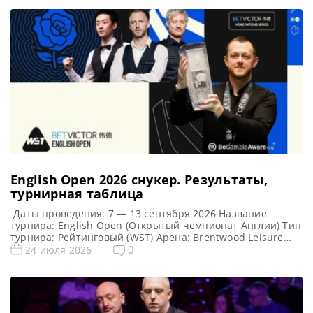
English Open 2026 cнукер. Результаты,
турнирная таблица
Даты проведения: 7 — 13 сентября 2026 Название
турнира: English Open (Открытый чемпионат Англии) Тип
турнира: Рейтинговый (WST) Арена: Brentwood Leisure
Centre Место проведения (населенный пункт, город,
0
24 июля 2026
страна): Брентвуд, Англия, Великобритания Победитель
этого турнира: — Победитель предыдущего турнира:
Марк Аллен ( 2025 ) Турнирная таблица English Open
2026: Открытый чемпионат Англии 2026 — турнирная […]