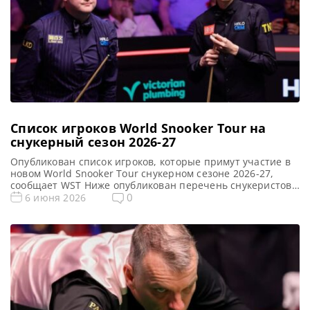
Список игроков World Snooker Tour на
снукерный сезон 2026-27
Опубликован список игроков, которые примут участие в
новом World Snooker Tour снукерном сезоне 2026-27,
сообщает WST Ниже опубликован перечень снукеристов,
входящих в состав World Snooker Tour на следующий
0
6 июня 2026
сезон 2026-27. По завершении All Africa Snooker
Championship, его победитель займет свое место в
списке. Старт нового игрового года намечен на
следующую неделю, когда начнется квалификация China
[…]