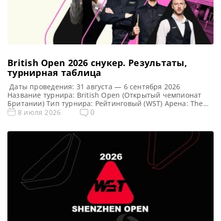
British Open 2026 cнукер. Результаты,
турнирная таблица
Даты проведения: 31 августа — 6 сентября 2026
Название турнира: British Open (Открытый чемпионат
Британии) Тип турнира: Рейтинговый (WST) Арена: The
Centaur Место проведения (населенный пункт, город,
0
8 июля 2026
страна): Челтнем, Англия, Великобритания Победитель
предыдущего турнира: Шон Мерфи Победитель этого
турнира: Примечание: Особенность формата: после
каждого раунда проходит случайная жеребьевка (пары
игроков формируются случайным образом)!!! Турнирная
[…]