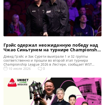
Грэйс одержал неожиданную победу над
Чжао Синьтунем на турнире Championship
League 2026
Дэвид Грэйс и Зак Сурети выиграли 1 и 32 группы
соответственно и прошли во второй этап турнира
Championship League 2026 в Лестере, сообщает WST
Дэвид Грэйс из Йоркшира продемонстрировал
0
10 июля 2026
выдающееся мастерство, одержав победу над Чемпионом
мира 2025 года Чжао Синьтуном с минимальным
преимуществом в один фрейм. Этот триумф обеспечил
ему выход в следующий этап и […]