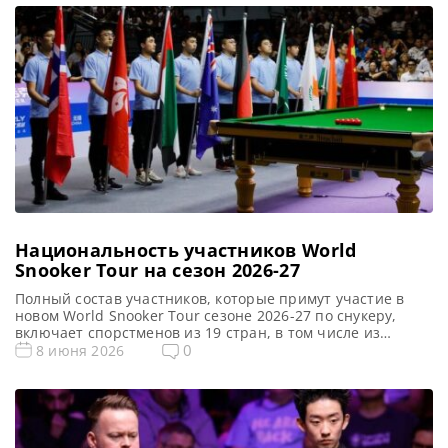
впечатляющей игры, одержав уверенную победу над
Шоном О’Салливаном со счетом 6-2 в первом раунде
квалификации China Open […]
Национальность участников World
Snooker Tour на сезон 2026-27
Полный состав участников, которые примут участие в
новом World Snooker Tour сезоне 2026-27 по снукеру,
включает спорстменов из 19 стран, в том числе из
Таиланда, Северной Ирландии, Бельгии, Украины и
0
8 июня 2026
Польши, сообщает WST В этом сезоне в World Snooker
Tour представлены как минимум 19 разных стран
(Чемпион Африки еще не определен), в их составе 128
[…]