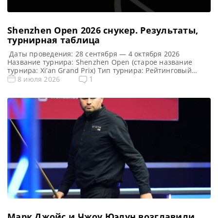
Shenzhen Open 2026 cнукер. Результаты,
турнирная таблица
Даты проведения: 28 сентября — 4 октября 2026
Название турнира: Shenzhen Open (старое название
турнира: Xi’an Grand Prix) Тип турнира: Рейтинговый
Арена: Место проведения (населенный пункт, город,
1
8 июля 2026
страна): Шэньчжэнь, Китай (КНР) Победитель этого
турнира: Победитель предыдущего турнира: Марк
Уильямс ( 2025 ) Турнирная таблица Shenzhen Open 2026:
Шэньчжэнь Опен 2026 — турнирная сетка рейтингового
[…]
Марк Джойс и Чжоу Юэлун возглавили