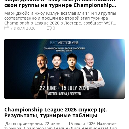
свои группы на турнире Championship
League 2026
Марк Джойс и Чжоу Юэлун возглавили 11 и 13 группы
соответственно и прошли во второй этап турнира
Championship League 2026 в Лестере, сообщает WST
Британский снукерист Марк Джойс продемонстрировал
0
7 июля 2026
впечатляющее выступление в 11-й Группе Championship
League 2026, что позволило ему пройти в следующий
этап турнира в Лестере. Джойс, выступающий в статусе
любителя после сезона 2023-2024, […]
Championship League 2026 снукер (р).
Результаты, турнирные таблицы
Даты проведения: 22 июня — 15 июля 2026 Название
турнира: Championship League (Лига Чемпионата) Тип