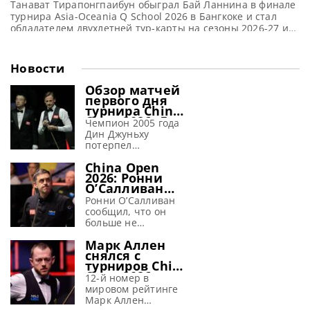
Танават Тирапонгпаибун обыграл Бай Ланнина в финале
десять лет
турнира Asia-Oceania Q School 2026 в Бангкоке и стал
обладателем двухлетней тур-карты на сезоны 2026-27 и
2027-28, сообщает WST Танават Тирапонгпаибун
возвращается в World Snooker Tour впервые за десять
лет, завоевав путевку победой над Бай Ланнином со
Новости
счетом 4-1 в финале первого этапа в Asia-Oceania Q
School 2026.
Обзор матчей
первого дня
турнира China
Open 2026. Дин
Чемпион 2005 года
Джуньху
Дин Джуньху
терпит
потерпел
поражение от
поражение от
Гилберта
China Open
Дэвида Гилберта на
2026: Ронни
турнире China Open
О’Салливан
2026, сообщает WST
заявил, что
Двукратный
Ронни О’Салливан
перед
победитель China
сообщил, что он
крупным
Open Дин Джуньху
больше не
турниром
потерял надежду на
испытывает страха
«страх исчез»
Марк Аллен
третий титул,
перед предстоящим
снялся с
потерпев
крупным турниром
турниров China
сокрушительное
China Open 2026,
Open 2026 и
поражение от
сообщает metrouk
12-й номер в
Wuhan Open
Дэвида Гилберта со
На протяжении
мировом рейтинге
2026
счетом 6-1 в первый
более трех
Марк Аллен