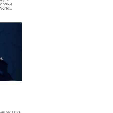
 первый
World
ния
я Победители
о восемь
И) каждого
рнира: EBSA