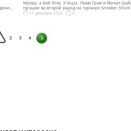
Муиру, а Бай Юлу, У Ицзэ, Лиам Грэм и Михал Шу
едения
прошли во второй раунд на турнире Snooker Shoot 
ой
сообщает WST Нг Он Йи одержала впечатляющую 
0
11 декабря 2025
итель
Марком Алленом в первом раунде Shoot Out (Шут-А
:
Блэкпуле. И стала первой в истории […]
крытый
1
2
3
4