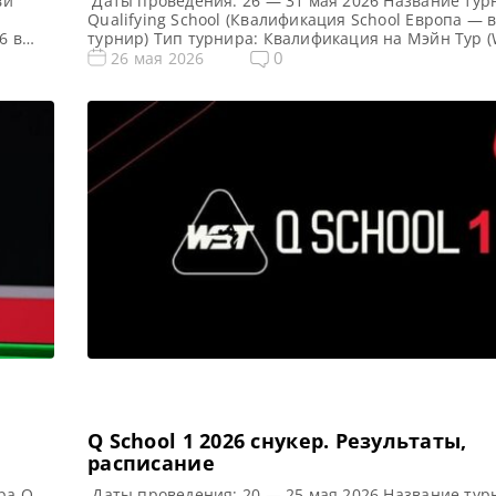
ви
Даты проведения: 26 — 31 мая 2026 Название тур
Qualifying School (Квалификация School Европа — 
6 в
турнир) Тип турнира: Квалификация на Мэйн Тур (
в
Snooker Tour) Арена: Mattioli Arena Место проведе
0
26 мая 2026
со
(населенный пункт, город, страна): Лестер, Англи
тона,
этого турнира: Примечание: Всего будет разыгран
карт World Snooker Tour, а финалисты (ПОБЕДИТЕЛ
из […]
Q School 1 2026 cнукер. Результаты,
расписание
ра Q
Даты проведения: 20 — 25 мая 2026 Название тур