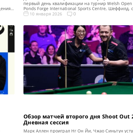
й
первый день квалификации на турнир Welsh Open 
дения
Ponds Forge International Sports Centre, Шеффилд,
WST Прервав длительную серию неудач Джимми У
0
10 января 2026
триумфально вернулся, нокаутировав Санни Акани
rld
4-1 и обеспечив себе место в решающем квалифи
ая
раунде турнира Welsh Open 2026. 63-летний ветер
Уайт […]
Обзор матчей второго дня Shoot Out 2
Дневная сессия
е
Марк Аллен проиграл Нг Он Йи, Чжао Синьтун усту