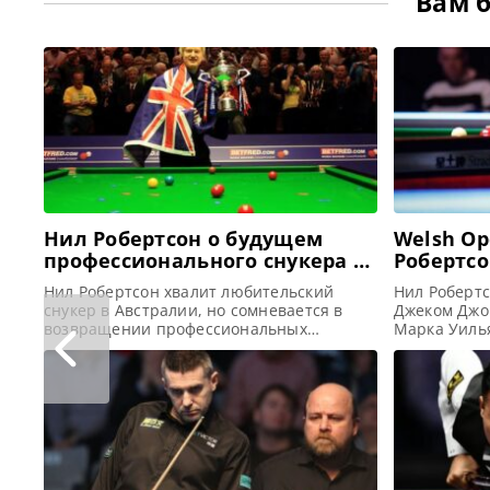
Вам 
Нил Робертсон о будущем
Welsh Op
профессионального снукера в
Робертсо
Австралии
Нил Робертсон хвалит любительский
Нил Робертс
снукер в Австралии, но сомневается в
Джеком Джо
возвращении профессиональных
Марка Уиль
турниров, сообщает totallysnookered Нил
Робби Уилья
Робертсон считает, что любительский
Welsh Open 
снукер в Австралии, возможно, и лучший
Робертсон, 
в мире. Но шансы на возвращение
совершил од
профессиональных турниров в
карьере в 
Австралию в ближайшем будущем
Австралиец
невелики. Робертсон, впервые ставший
Джонсом со 
профессионалом в 1998 году, является