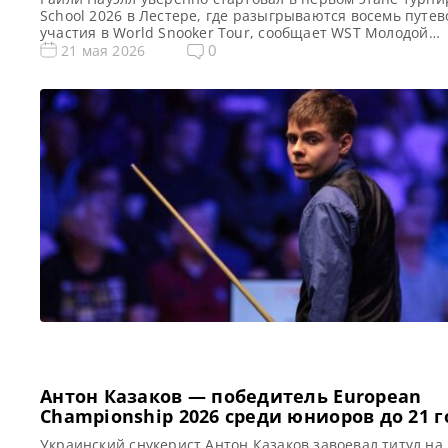
School 2026 в Лестере, где разыгрываются восемь путев
участия в World Snooker Tour, сообщает WST Молодой
снукерист из Уэльса Райли Пауэлл успешно стартовал н
0
21 мая 2026
первом этапе квалификационного турнира Q School 2026
проходящего в Лестере. Он одержал убедительную побе
Велианом Димитровым со счетом 4-0. В […]
Антон Казаков — победитель European
Championship 2026 среди юниоров до 21 г
Украинский снукерист Антон Казаков завоевал титул на