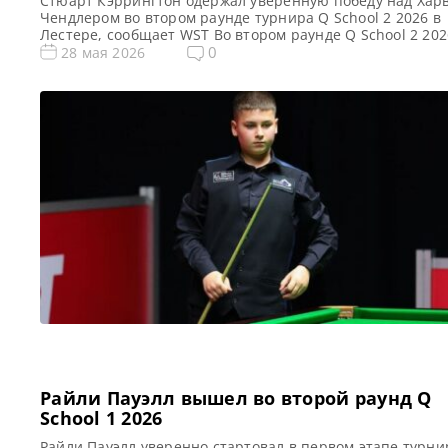
Стюарт Кэррингтон одержал уверенную победу над Хар
Чендлером во втором раунде турнира Q School 2 2026 в
Лестере, сообщает WST Во втором раунде Q School 2 202
Лестере Стюарт Кэррингтон успешно стартовал, одержа
0
28 мая 2026
победу над бывшим профессионалом Харви Чендлером 
счетом 4-1. Этот старт был особенно важен для Кэрринг
поскольку он был вынужден пропустить […]
Райли Пауэлл вышел во второй раунд Q
School 1 2026
Райли Пауэлл уверенно стартовал в первом этапе турни