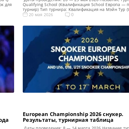
ок для
Qualifying School (Квалификация School Европа —
турнир) Тип турнира: Квалификация на Мэйн Тур (
а
Snooker Tour) Арена: Mattioli Arena Место проведе
0
20 мая 2026
,
(населенный пункт, город, страна): Лестер, Англи
ду над
этого турнира: Примечание: Всего будет разыгран
карт World Snooker Tour, а финалисты (ПОБЕДИТЕЛ
из […]
European Championship 2026 cнукер.
ода
Результаты, турнирная таблица
Даты проведения: 8 — 14 марта 2026 Название ту