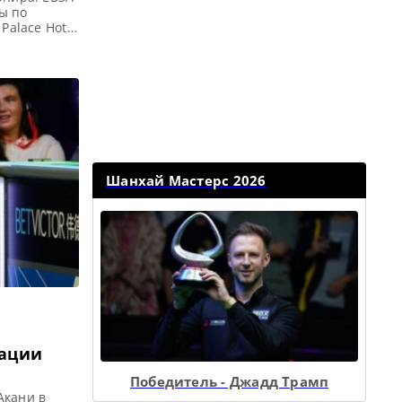
ы по
Palace Hotel
а): Гандия,
м Хайфилд
 Чемпионата
кого
Шанхай Мастерс 2026
кации
Победитель - Джадд Трамп
Акани в