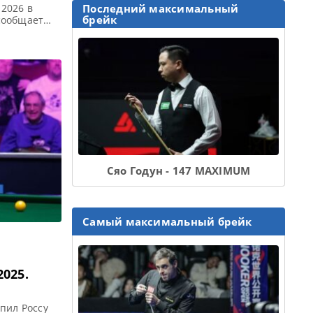
2026 в
Последний максимальный
брейк
 сообщает
айт
 со счетом
кационном
ан снукера
Сяо Годун - 147 MAXIMUM
Самый максимальный брейк
025.
пил Россу