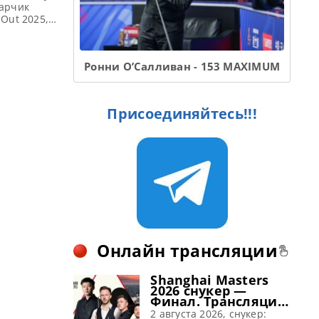
барчик
Out 2025,
победу над
ут) в
Ронни О’Салливан - 153 MAXIMUM
Присоединяйтесь!!!
Онлайн трансляции
Shanghai Masters
2026 снукер —
Финал. Трансляции
расписание
2 августа 2026, снукер: