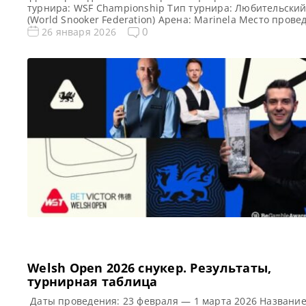
турнира: WSF Championship Тип турнира: Любительски
(World Snooker Federation) Арена: Marinela Место прове
(населенный пункт, город, страна): София, Болгария
0
26 января 2026
Победитель предыдущего турнира: Гао Ян Примечание:
Победитель получит право участвовать в Мэйн-туре (Wo
Snooker Tour) в сезонах 2026/2027 и 2027/2028. Турнирн
таблица WSF Championship 2026: World […]
Welsh Open 2026 cнукер. Результаты,
турнирная таблица
Даты проведения: 23 февраля — 1 марта 2026 Названи