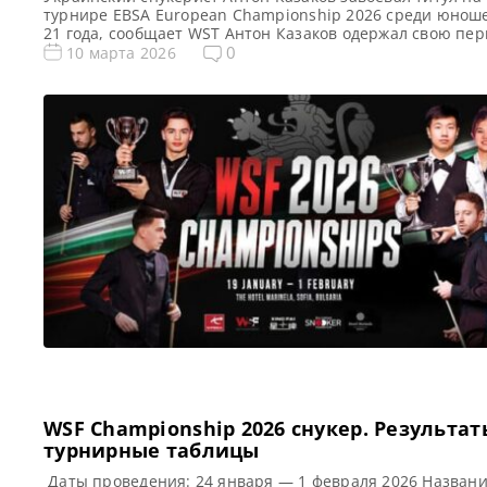
турнире EBSA European Championship 2026 среди юнош
21 года, сообщает WST Антон Казаков одержал свою пе
победу на турнире EBSA European Championship 2026 с
0
10 марта 2026
юниоров до 21 года, одолев в решающем поединке Райл
Пауэлла со счетом 5-3. Этот триумф гарантировал ему
возвращение в World Snooker Tour. Благодаря […]
WSF Championship 2026 снукер. Результат
турнирные таблицы
Даты проведения: 24 января — 1 февраля 2026 Назван