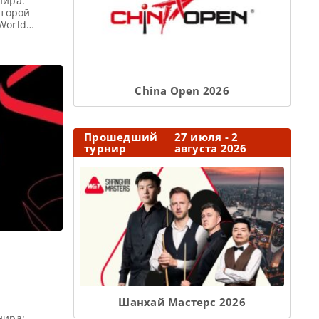
нира:
второй
World
ния
я Победители
о восемь
И) каждого
Сhina Open 2026
Прошедший
27 июля - 2
турнир
августа 2026
Шанхай Мастерс 2026
нира: