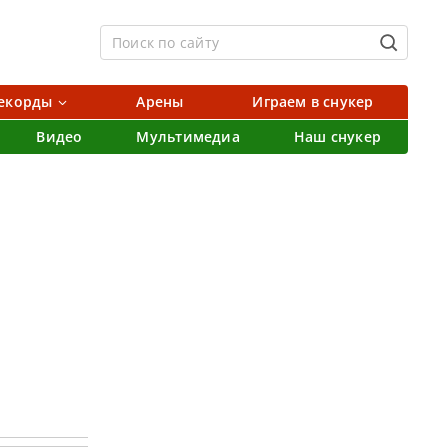
екорды
Арены
Играем в снукер
Видео
Мультимедиа
Наш снукер