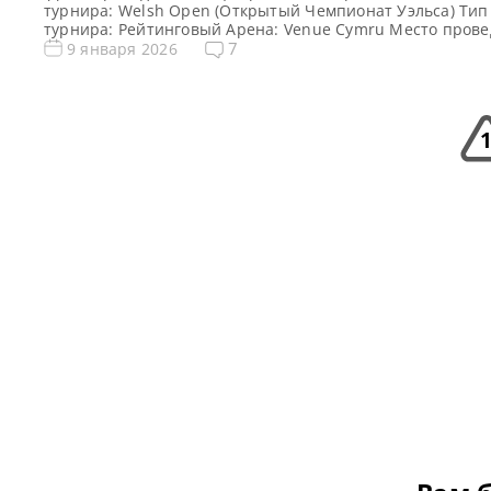
турнира: Welsh Open (Открытый Чемпионат Уэльса) Тип
турнира: Рейтинговый Арена: Venue Cymru Место пров
(населенный пункт, город, страна): Лландидно — морск
7
9 января 2026
курорт и город в городе-графстве Конуи в Уэльсе Побед
предыдущего турнира: Марк Селби Победитель турнира
Барри Хокинс Турнирная таблица Welsh Open 2026: От
Чемпионат […]