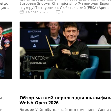
ей до
European Snooker Championship (Чемпионат Европ
рвую
снукеру) Тип турнира: Любительский (EBSA) Арена: 
реди
Место проведения (населенный пункт, город, стран
1
9 марта 2026
и
Испания Победитель предыдущего турнира: Лайе
Турнирная таблица European Championship 2026:
Европы 2026 cнукер — турнирная сетка любительс
турнира 1/16 финала 1/8 […]
ы,
Обзор матчей первого дня квалифи
Welsh Open 2026
ие
Джимми Уайт обыграл тайского снукериста Санни 