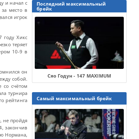
у и начал с
Последний максимальный
брейк
 за место в
вался игрок
 году Хикс
езко теряет
ером 10-9 в
помнился он
Сяо Годун - 147 MAXIMUM
ежду собой.
е со счётом
ала турнира
Самый максимальный брейк
го рейтинга
, не пройдя
4, закончив
рю Нормана,