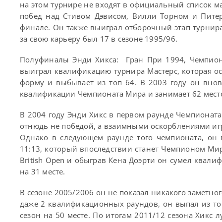
на этом турнире не входят в официальный список м
побед над Стивом Дэвисом, Вилли Торном и Питер
финале. Он также выиграл отборочный этап турнира
за свою карьеру был 17 в сезоне 1995/96.
Полуфиналы Энди Хикса: Гран При 1994, Чемпион
выиграл квалификацию турнира Мастерс, которая о
форму и выбывает из топ 64. В 2003 году он внов
квалификации Чемпионата Мира и занимает 62 мест
В 2004 году Энди Хикс в первом раунде Чемпионат
отнюдь не победой, а взаимными оскорблениями игр
Однако в следующем раунде того чемпионата, он 
11:13, который впоследствии станет Чемпионом Мир
British Open и обыграв Кена Доэрти он сумел квали
на 31 месте.
В сезоне 2005/2006 он не показал никакого заметног
даже 2 квалификационных раундов, он выпал из топ
сезон на 50 месте. По итогам 2011/12 сезона Хикс 