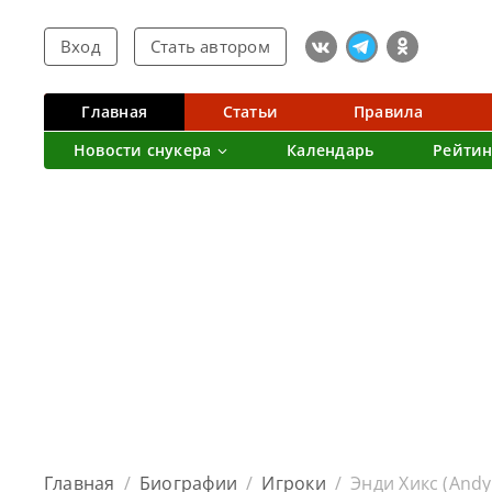
Вход
Стать автором
Главная
Статьи
Правила
Новости снукера
Календарь
Рейтин
Главная
/
Биографии
/
Игроки
/
Энди Хикс (Andy