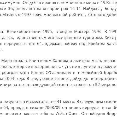
аксимумов. Он дебютировал в чемпионате мира в 1995 год
ом Эбдоном, потом он проиграл 16-11 Найджелу Бонду
 Masters в 1997 году. Наивысший рейтинг, которого доби
ат Великобритании 1995, Лондон Мастерс 1996. В 1997
сталась, единственным его выигранным турниром. Хикс р
ь вернулся в топ 64, одержав победу над Крейгом Батл
о.
а Мира играл с Квинтеном Ханном и выиграл матч, но за
оков, которые поссорившись, чуть не вступили в драку м
проиграл матч Ронни О’Салливану в тяжёлейшей борьб
а 2004 года. В следующем сезоне, дойдя до четвертьфин
фицироваться на следующий сезон состоя в топ-32 мирово
о результата и сместился на 41 место. В следующем сезоне
-64, правда в сезоне 2008/09 он вновь вернулся в топ-6
лучше всего показал себя на Welsh Open. Он победил Энд