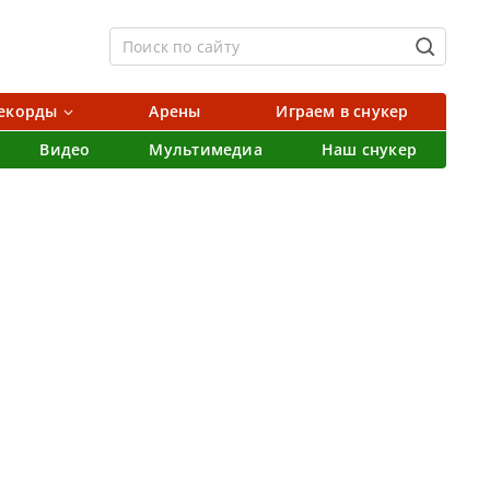
екорды
Арены
Играем в снукер
Видео
Мультимедиа
Наш снукер