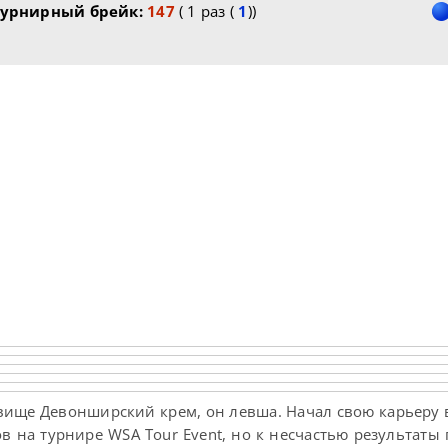
урнирный брейк:
147
( 1 раз (
1
))
вище Девонширский крем, он левша. Начал свою карьеру в
в на турнире WSA Tour Event, но к несчастью результаты