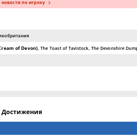
е новости по игроку
ликобритания
ream of Devon)
, The Toast of Tavistock, The Devonshire Dum
Достижения