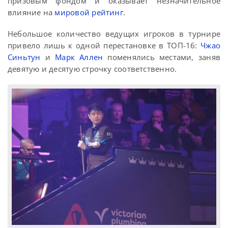
призовым фондом и оказывает незначительное
влияние на
мировой рейтинг
.
Небольшое количество ведущих игроков в турнире
привело лишь к одной перестановке в ТОП-16:
Чжао
Синьтун
и
Марк Аллен
поменялись местами, заняв
девятую и десятую строчку соответственно.