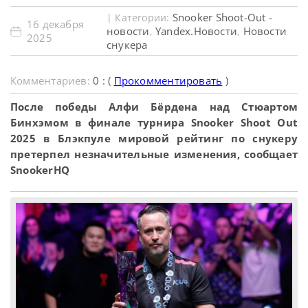
Snooker Shoot-Out -
| Категории:
16 декабря
новости
Yandex.Новости
Новости
,
,
2025
снукера
Комментариев:
0 : (
Прокомментировать
)
После победы Алфи Бёрдена над Стюартом
Бинхэмом в финале турнира Snooker Shoot Out
2025 в Блэкпуле мировой рейтинг по снукеру
претерпел незначительные изменения, сообщает
SnookerHQ