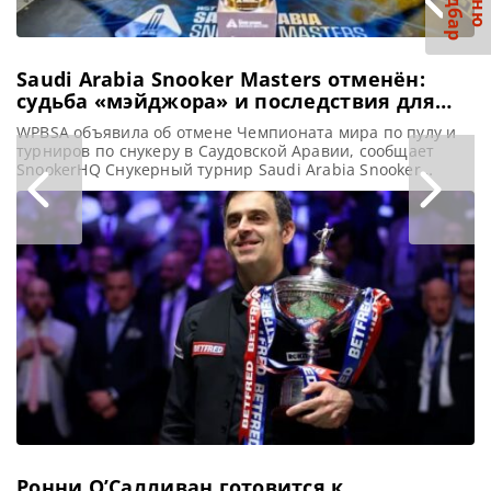
С
р
М
е
н
ю
а
й
д
б
а
Saudi Arabia Snooker Masters отменён:
судьба «мэйджора» и последствия для
мирового рейтинга по снукеру
WPBSA объявила об отмене Чемпионата мира по пулу и
турниров по снукеру в Саудовской Аравии, сообщает
SnookerHQ Снукерный турнир Saudi Arabia Snooker
Masters, который всего два года проводился в Саудовской
Аравии, отменен. Несмотря на то, что это решение может
не вызывать большого удивления, оно ставит перед
спортом ряд непростых вопросов. Профессиональная
ассоциация бильярда и снукера
Ронни О’Салливан готовится к