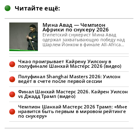
Читайте ещё:
Мина Авад — Чемпион
Африки по снукеру 2026
Египетский снукерист Мина Авад
одержал захватывающую победу над
Шарлем Йонком в финале All-Africa
Snooker Championship 2026, сообщает
WST Мина Авад одержал победу на
Чемпионате Африки по снукеру 2026
Чжао проигрывает Кайрену Уилсону в
года (All-Africa Snooker Championship).
полуфинале Шанхай Мастерс 2026 (видео)
В решающем поединке против Шарля
Йонка, Авад продемонстрировал
Полуфинал Shanghai Masters 2026: Уилсон
высокое мастерство, одержав победу
ведет в счете после первой сессии
со счетом 6-5. Этот успех принес
египетскому спортсмену не только
Финал Шанхай Мастерс 2026. Кайрен Уилсон
континентальный
vs Джадд Трамп (видео)
Чемпион Шанхай Мастерс 2026 Трамп: «Мне
нравится быть первым в мировом рейтинге
по снукеру»