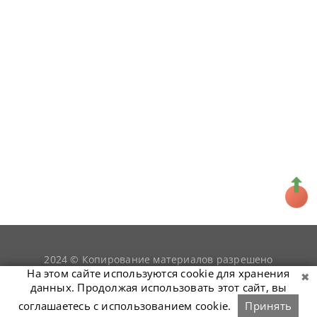
2024 © Копирование материалов разрешено
snookerist.ru
только при условии гиперссылки на
На этом сайте используются cookie для хранения
данных. Продолжая использовать этот сайт, вы
соглашаетесь с использованием cookie.
Принять