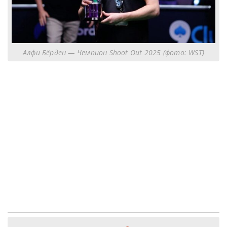
Алфи Бёрден — Чемпион Shoot Out 2025 (фото: WST)