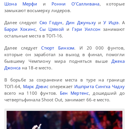
Шона Мерфи
и
Ронни О’Салливана
, которые
замыкают восьмерку лидеров.
Далее следуют
Сяо Годун
,
Дин Джуньху
и
У Ицзэ
. А
Барри Хокинс
,
Сы Цзяхой
и
Гэри Уилсон
занимают
остальные места в ТОП-16.
Далее следует
Стюрт Бинхэм
. И 20 000 фунтов,
которые он заработал за выход в финал, помогли
бывшему Чемпиону мира подняться выше
Джека
Джонса
на 18-е место.
В борьбе за сохранение места в туре на границе
ТОП-64,
Марк Дэвис
опережает
Ишприта Сингха Чадху
всего на 1100 фунтов.
Бен Мертенс
, дошедший до
четвертьфинала Shoot Out, занимает 66-е место.