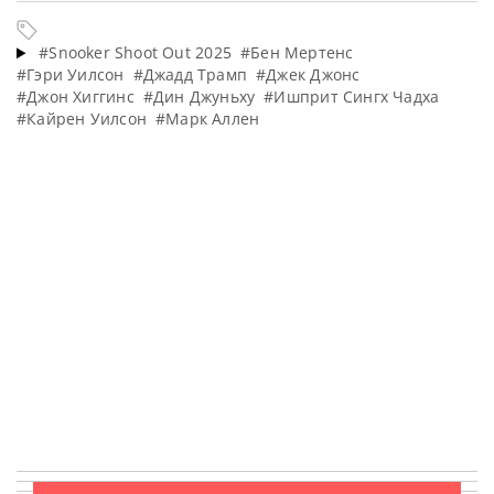
#Snooker Shoot Out 2025
#Бен Мертенс
#Гэри Уилсон
#Джадд Трамп
#Джек Джонс
#Джон Хиггинс
#Дин Джуньху
#Ишприт Сингх Чадха
#Кайрен Уилсон
#Марк Аллен