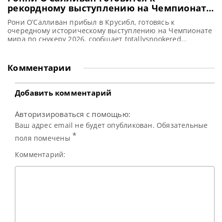
рекордному выступлению на Чемпионате
мира 2026 по снукеру
Рони О’Салливан прибыл в Крусибл, готовясь к
очередному историческому выступлению на Чемпионате
мира по снукеру 2026, сообщает totallysnookered
Семикратный Чемпион мира Рони О’Салливан был
замечен в знаменитом Crucible Theatre в Шеффилде, где
он готовился к стартовому матчу против дебютанта из
Комментарии
Китая Хэ Гоцяна. Для О’Салливана, который большую
часть сезона провел за пределами Великобритании, это
редкое
Добавить комментарий
Авторизироваться с помощью:
Ваш адрес email не будет опубликован. Обязательные
*
поля помечены
Комментарий: