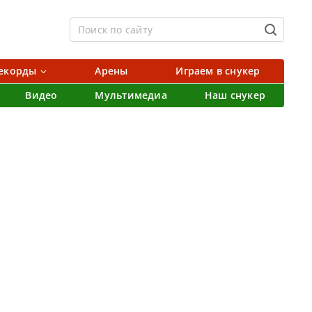
екорды
Арены
Играем в снукер
Видео
Мультимедиа
Наш снукер