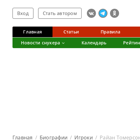
Вход
Стать автором
Главная
Статьи
Правила
Новости снукера
Календарь
Рейтин
Главная
/
Биографии
/
Игроки
/
Райан Томерсон