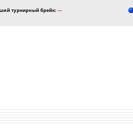
ший турнирный брейк:
—