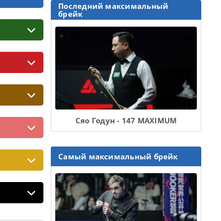
Последний максимальный
брейк
Сяо Годун - 147 MAXIMUM
Самый максимальный брейк