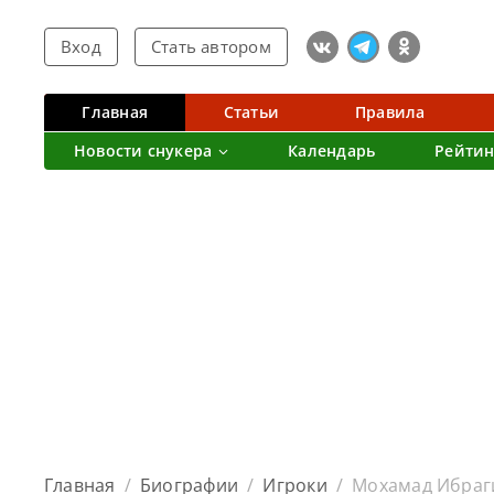
Вход
Стать автором
Главная
Статьи
Правила
Новости снукера
Календарь
Рейтин
Главная
/
Биографии
/
Игроки
/
Мохамад Ибраг