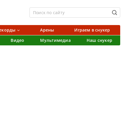
екорды
Арены
Играем в снукер
Видео
Мультимедиа
Наш снукер