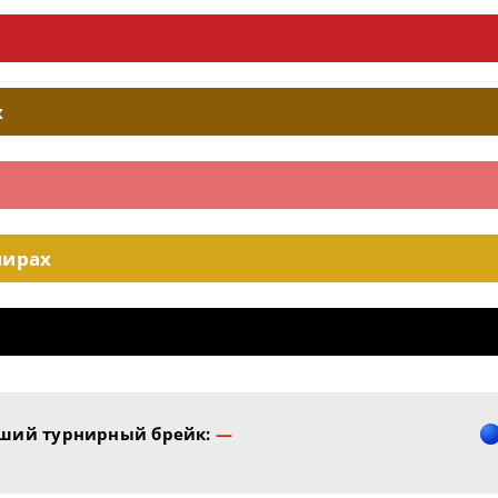
х
нирах
ший турнирный брейк:
—