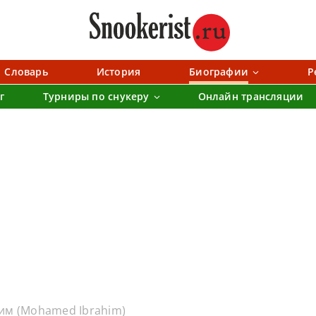
Словарь
История
Биографии
Р
г
Турниры по снукеру
Онлайн трансляции
им (Mohamed Ibrahim)