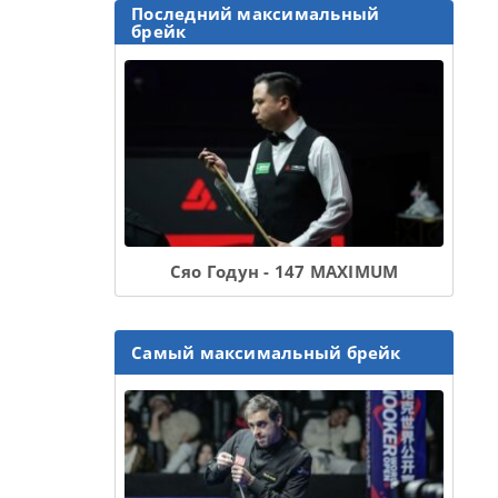
Последний максимальный
брейк
Сяо Годун - 147 MAXIMUM
Самый максимальный брейк