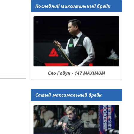
Последний максимальный брейк
Сяо Годун - 147 MAXIMUM
Самый максимальный брейк