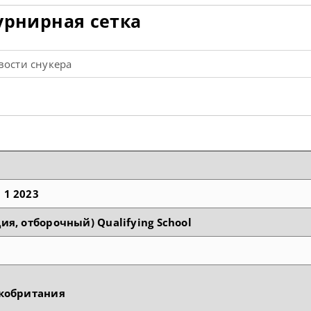
турнирная сетка
вости снукера
 1 2023
я, отборочный) Qualifying School
икобритания