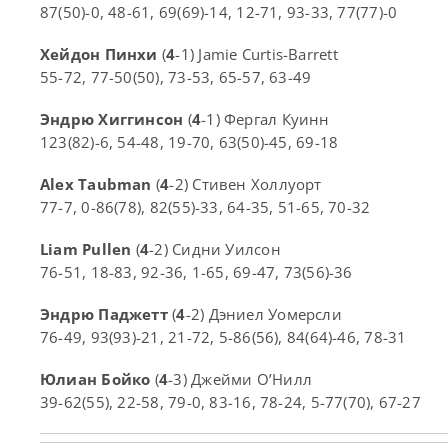
87(50)-0, 48-61, 69(69)-14, 12-71, 93-33, 77(77)-0
Хейдон Пинхи
(
4
-1) Jamie Curtis-Barrett
55-72, 77-50(50), 73-53, 65-57, 63-49
Эндрю Хиггинсон
(
4
-1) Фергал Куинн
123(82)-6, 54-48, 19-70, 63(50)-45, 69-18
Alex Taubman
(
4
-2) Стивен Холлуорт
77-7, 0-86(78), 82(55)-33, 64-35, 51-65, 70-32
Liam Pullen
(
4
-2) Сидни Уилсон
76-51, 18-83, 92-36, 1-65, 69-47, 73(56)-36
Эндрю Паджетт
(
4
-2) Дэниел Уомерсли
76-49, 93(93)-21, 21-72, 5-86(56), 84(64)-46, 78-31
Юлиан Бойко
(
4
-3) Джейми О’Нилл
39-62(55), 22-58, 79-0, 83-16, 78-24, 5-77(70), 67-27