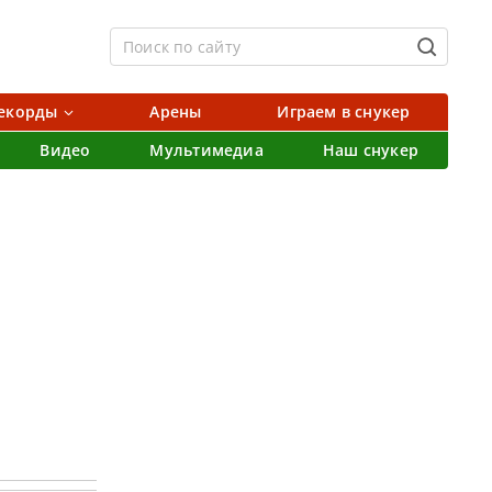
екорды
Арены
Играем в снукер
Видео
Мультимедиа
Наш снукер