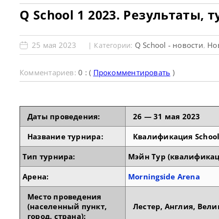
Q School 1 2023. Результаты, 
25 мая 2023
Q School - новости
Но
| Категории:
,
Комментариев:
0 : (
Прокомментировать
)
Даты проведения:
26 — 31 мая 2023
Название турнира:
Квалификация School
Тип турнира:
Мэйн Тур (квалификаци
Арена:
Morningside Arena
Место проведения
(населенный пункт,
Лестер, Англия, Вел
город, страна):